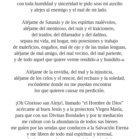
con toda humildad y sinceridad te pido seas mi auxilio
y alejes al enemigo y el mal de mi lado.
Aléjame de Satanás y de los espíritus malévolos,
aléjame del mentiroso, del ruin y el traicionero,
del traidor, del difamador y del dañino,
separa mi vida, mi hogar, mis posesiones y trabajo
de maleficios, engaños, mal de ojo y de las malas lenguas,
aléjame de mal amigo, del mal vecino, del mal pariente,
y de todo aquel que quiere
verme rendido-a y hundido-a.
Aléjame de la envidia,
del mal y la injusticia,
aléjame de los celos y el rencor,
del rechazo y la soledad,
escóndeme donde no me puedan encontrar
los que quieren causar mi perdición.
¡Oh Glorioso san Alejo!,
llamado “el Hombre de Dios”
acércame al buen Jesús y a la protectora Virgen María,
para que con sus Divinas Bondades y por tu mediación
me cubran con la abundancia de todos sus bienes
me guíen por las sendas que conducen a la Salvación Eterna
y me libren
de todo mal espiritual y terrenal,