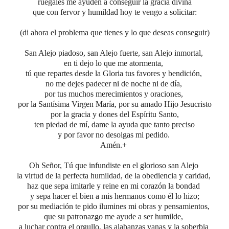
ruégales me ayuden a conseguir
la gracia divina
que con fervor y humildad
hoy te vengo a solicitar:
(di ahora el problema que tienes y lo que deseas conseguir)
San Alejo piadoso, san Alejo fuerte, san Alejo inmortal,
en ti dejo lo que me atormenta,
tú que repartes desde la Gloria tus favores y bendición,
no me dejes padecer ni de noche ni de día,
por tus muchos merecimientos y oraciones,
por la Santísima Virgen María,
por su amado Hijo Jesucristo
por la gracia y dones del Espíritu Santo,
ten piedad de mí, dame la ayuda que tanto preciso
y por favor no desoigas mi pedido.
Amén.+
Oh Señor, Tú que infundiste en el glorioso san Alejo
la virtud de la perfecta humildad, de la obediencia y caridad,
haz que sepa imitarle y reine en mi corazón la bondad
y sepa hacer el bien a mis hermanos como él lo hizo;
por su mediación te pido ilumines mi obras y pensamientos,
que su patronazgo me ayude a ser humilde,
a luchar contra el orgullo, las alabanzas vanas y la soberbia