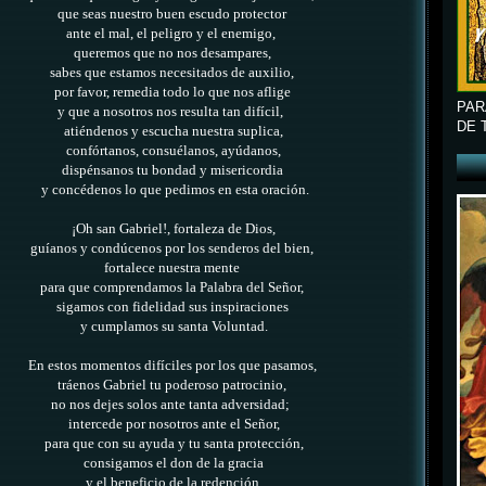
que seas nuestro buen escudo protector
ante el mal, el peligro y el enemigo,
queremos que no nos desampares,
sabes que estamos necesitados de auxilio,
por favor, remedia todo lo que nos aflige
PAR
y que a nosotros nos resulta tan difícil,
DE 
atiéndenos y escucha nuestra suplica,
confórtanos, consuélanos, ayúdanos,
dispénsanos tu bondad y misericordia
y concédenos lo que pedimos en esta oración.
¡Oh san Gabriel!, fortaleza de Dios,
guíanos y condúcenos por los senderos del bien,
fortalece nuestra mente
para que comprendamos la Palabra del Señor,
sigamos con fidelidad sus inspiraciones
y cumplamos su santa Voluntad.
En estos momentos difíciles por los que pasamos,
tráenos Gabriel tu poderoso patrocinio,
no nos dejes solos ante tanta adversidad;
intercede por nosotros ante el Señor,
para que con su ayuda y tu santa protección,
consigamos el don de la gracia
y el beneficio de la redención,