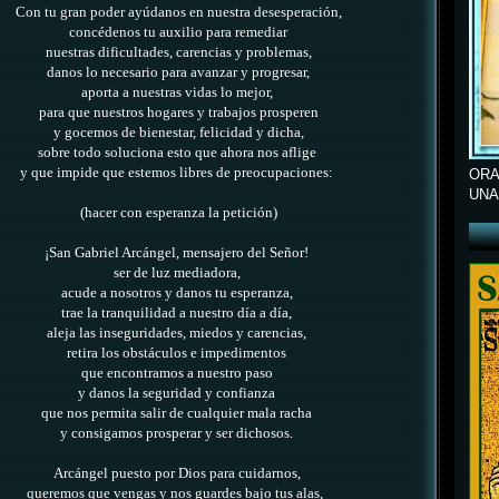
Con tu gran poder ayúdanos en nuestra desesperación,
concédenos tu auxilio para remediar
nuestras dificultades, carencias y problemas,
danos lo necesario para avanzar y progresar,
aporta a nuestras vidas lo mejor,
para que nuestros hogares y trabajos
prosperen
y gocemos de bienestar, felicidad y dicha,
sobre todo soluciona esto que ahora nos aflige
y que impide que estemos libres de preocupaciones:
ORA
UNA
(hacer con esperanza la petición)
¡San Gabriel Arcángel, mensajero del Señor!
ser de luz mediadora,
acude a nosotros y danos tu esperanza,
trae la tranquilidad a nuestro día a día,
aleja las inseguridades, miedos y carencias,
retira los obstáculos e impedimentos
que encontramos a nuestro paso
y danos la seguridad y confianza
que nos permita salir de cualquier mala racha
y consigamos prosperar y ser dichosos.
Arcángel puesto por Dios para cuidarnos,
queremos que vengas y nos guardes bajo tus alas,