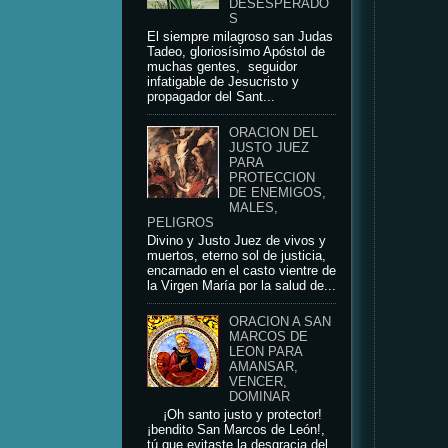
DESESPERADO
S
El siempre milagroso san Judas
Tadeo, gloriosísimo Apóstol de
muchas gentes, seguidor
infatigable de Jesucristo y
propagador del Sant...
ORACION DEL
JUSTO JUEZ
PARA
PROTECCION
DE ENEMIGOS,
MALES,
PELIGROS
Divino y Justo Juez de vivos y
muertos, eterno sol de justicia,
encarnado en el casto vientre de
la Virgen María por la salud de...
ORACION A SAN
MARCOS DE
LEON PARA
AMANSAR,
VENCER,
DOMINAR
¡Oh santo justo y protector!
¡bendito San Marcos de León!,
tú que evitaste la desgracia del