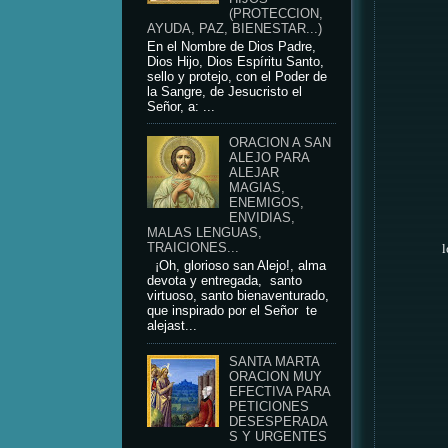
(PROTECCION,
AYUDA, PAZ, BIENESTAR...)
En el Nombre de Dios Padre,
Dios Hijo, Dios Espíritu Santo,
sello y protejo, con el Poder de
la Sangre, de Jesucristo el
Señor, a: ...
ORACION A SAN
ALEJO PARA
ALEJAR
MAGIAS,
ENEMIGOS,
ENVIDIAS,
MALAS LENGUAS,
TRAICIONES...
l
¡Oh, glorioso san Alejo!, alma
devota y entregada, santo
virtuoso, santo bienaventurado,
que inspirado por el Señor te
alejast...
SANTA MARTA
ORACION MUY
EFECTIVA PARA
PETICIONES
DESESPERADA
S Y URGENTES