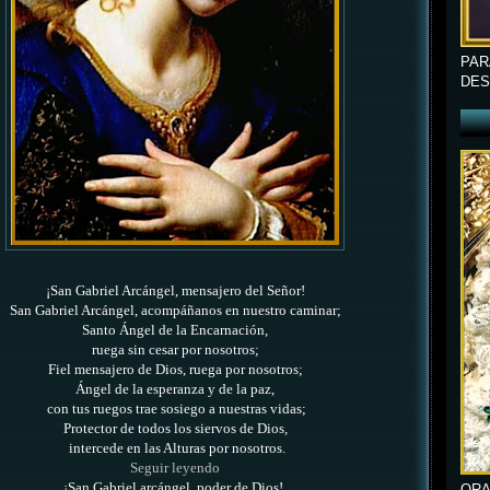
PAR
DES
¡San Gabriel Arcángel, mensajero del Señor!
San Gabriel Arcángel, acompáñanos en nuestro caminar
;
Santo Ángel de la Encarnación,
ruega sin cesar por nosotros;
Fiel mensajero de Dios,
ruega por nosotros;
Ángel de la esperanza y de la paz,
con tus ruegos trae sosiego a nuestras vidas;
Protector de todos los siervos de Dios,
intercede en las Alturas por nosotros.
Seguir leyendo
¡San Gabriel arcángel, poder de Dios!,
ORA