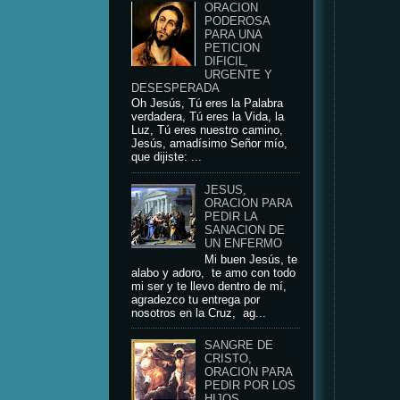
ORACION
PODEROSA
PARA UNA
PETICION
DIFICIL,
URGENTE Y
DESESPERADA
Oh Jesús, Tú eres la Palabra
verdadera, Tú eres la Vida, la
Luz, Tú eres nuestro camino,
Jesús, amadísimo Señor mío,
que dijiste: ...
JESUS,
ORACION PARA
PEDIR LA
SANACION DE
UN ENFERMO
Mi buen Jesús, te
alabo y adoro, te amo con todo
mi ser y te llevo dentro de mí,
agradezco tu entrega por
nosotros en la Cruz, ag...
SANGRE DE
CRISTO,
ORACION PARA
PEDIR POR LOS
HIJOS