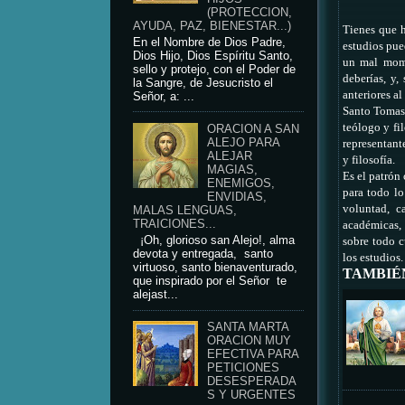
(PROTECCION,
AYUDA, PAZ, BIENESTAR...)
Tienes que h
En el Nombre de Dios Padre,
estudios pue
Dios Hijo, Dios Espíritu Santo,
un mal mome
sello y protejo, con el Poder de
deberías, y,
la Sangre, de Jesucristo el
anteriores a
Señor, a: ...
Santo Tomas 
teólogo y fi
ORACION A SAN
ALEJO PARA
representante
ALEJAR
y filosofía.
MAGIAS,
Es el patrón
ENEMIGOS,
para todo lo
ENVIDIAS,
voluntad, c
MALAS LENGUAS,
TRAICIONES...
académicas, 
¡Oh, glorioso san Alejo!, alma
sobre todo c
devota y entregada, santo
los estudios.
virtuoso, santo bienaventurado,
TAMBIÉ
que inspirado por el Señor te
alejast...
SANTA MARTA
ORACION MUY
EFECTIVA PARA
PETICIONES
DESESPERADA
S Y URGENTES