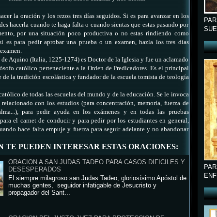
acer la oración y los rezos tres días seguidos. Si es para avanzar en los
PAR
des hacerla cuando te haga falta o cuando sientas que estas pasando por
SUE
nto, por una situación poco productiva o no estas rindiendo como
 si es para pedir aprobar una prueba o un examen, hazla
los tres días
l examen.
de Aquino (Italia, 1225-1274) es Doctor de la Iglesia y fue un aclamado
lósofo católico perteneciente a la Orden de Predicadores. Es el principal
 de la tradición escolástica y fundador de la escuela tomista de teología
 católico de todas las escuelas del mundo y de la educación. Se le invoca
 relacionado con los estudios (para concentración, memoria, fuerza de
alma...), para pedir ayuda en los exámenes y en todas las pruebas
para el carnet de conducir y para pedir por los estudiantes en general,
uando hace falta empuje y fuerza para seguir adelante y no abandonar
N TE PUEDEN INTERESAR ESTAS ORACIONES:
ORACION A SAN JUDAS TADEO PARA CASOS DIFICILES Y
PAR
DESESPERADOS
ENF
El siempre milagroso san Judas Tadeo, gloriosísimo Apóstol de
muchas gentes, seguidor infatigable de Jesucristo y
propagador del Sant...