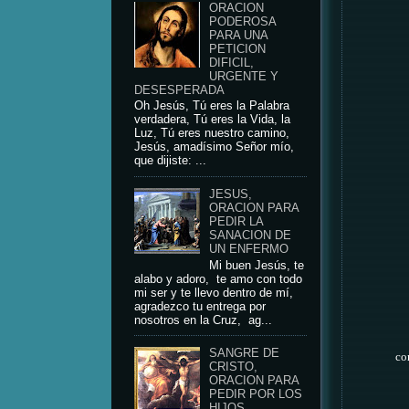
ORACION
PODEROSA
PARA UNA
PETICION
DIFICIL,
URGENTE Y
DESESPERADA
Oh Jesús, Tú eres la Palabra
verdadera, Tú eres la Vida, la
Luz, Tú eres nuestro camino,
Jesús, amadísimo Señor mío,
que dijiste: ...
JESUS,
ORACION PARA
PEDIR LA
SANACION DE
UN ENFERMO
Mi buen Jesús, te
alabo y adoro, te amo con todo
mi ser y te llevo dentro de mí,
agradezco tu entrega por
nosotros en la Cruz, ag...
SANGRE DE
co
CRISTO,
ORACION PARA
PEDIR POR LOS
HIJOS