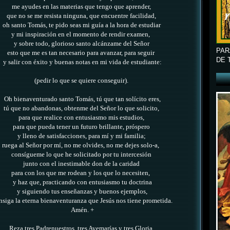
me ayudes en las materias que tengo que aprender,
que no se me resista ninguna, que encuentre facilidad,
oh santo Tomás, te pido seas mi guía a la hora de estudiar
y mi inspiración en el momento de rendir examen,
y sobre todo, glorioso santo alcánzame del Señor
PAR
esto que me es tan necesario para avanzar, para seguir
DE 
y salir con éxito y buenas notas en mi vida de estudiante:
(pedir lo que se quiere conseguir).
Oh bienaventurado santo Tomás, tú que tan solícito eres,
tú que no abandonas, obtenme del Señor lo que solicito,
para que realice con entusiasmo mis estudios,
para que pueda tener un futuro brillante, próspero
y lleno de satisfacciones, para mí y mi familia;
ruega al Señor por mí, no me olvides, no me dejes solo-a,
consígueme lo que he solicitado por tu intercesión
junto con el inestimable don de la caridad
para con los que me rodean y los que lo necesiten,
y haz que, practicando con entusiasmo tu doctrina
y siguiendo tus enseñanzas y buenos ejemplos,
nsiga la eterna bienaventuranza
que Jesús nos tiene prometida.
Amén. +
Reza tres Padrenuestros, tres Avemarías y tres Gloria.