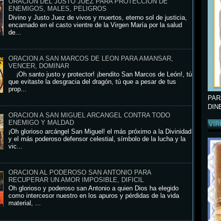
ORACION DEL JUSTO JUEZ PARA PROTECCION DE
ENEMIGOS, MALES, PELIGROS
Divino y Justo Juez de vivos y muertos, eterno sol de justicia,
encarnado en el casto vientre de la Virgen María por la salud
de...
ORACION A SAN MARCOS DE LEON PARA AMANSAR,
VENCER, DOMINAR
¡Oh santo justo y protector! ¡bendito San Marcos de León!, tú
que evitaste la desgracia del dragón, tú que a pesar de tus
prop...
PAR
DIN
ORACION A SAN MIGUEL ARCANGEL CONTRA TODO
ENEMIGO Y MALDAD
VIR
¡Oh glorioso arcángel San Miguel! el más próximo a la Divinidad
y el más poderoso defensor celestial, símbolo de la lucha y la
vic...
ORACION AL PODEROSO SAN ANTONIO PARA
RECUPERAR UN AMOR IMPOSIBLE, DIFICIL
Oh glorioso y poderoso san Antonio a quien Dios ha elegido
como intercesor nuestro en los apuros y pérdidas de la vida
material, ...