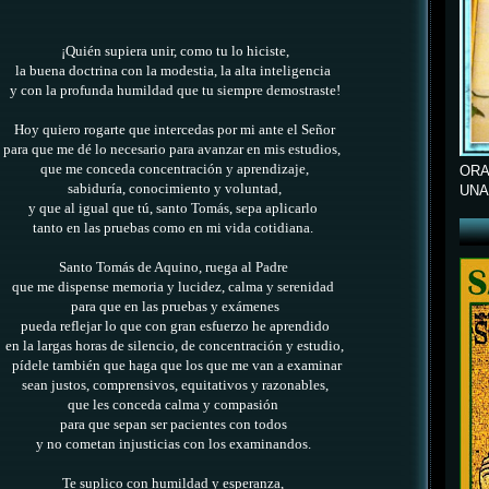
¡Quién supiera unir, como tu lo hiciste,
la buena doctrina con la modestia,
la alta inteligencia
y con la profunda humildad que tu siempre demostraste!
Hoy quiero rogarte que intercedas por mi ante el Señor
para que me dé lo necesario para avanzar en mis estudios,
que me conceda concentración y aprendizaje,
ORA
sabiduría, conocimiento y voluntad,
UNA
y que al igual que tú, santo Tomás, sepa aplicarlo
tanto en las pruebas como en mi vida cotidiana.
Santo Tomás de Aquino, ruega al Padre
que me dispense memoria y lucidez, calma y serenidad
para que en las pruebas y exámenes
pueda reflejar lo que con gran esfuerzo he aprendido
en la largas horas de silencio, de concentración y estudio,
pídele también que haga que los que me van a examinar
sean justos, comprensivos, equitativos y razonables,
que les conceda calma y compasión
para que sepan ser pacientes con todos
y no cometan injusticias con los examinandos.
Te suplico con humildad y esperanza,