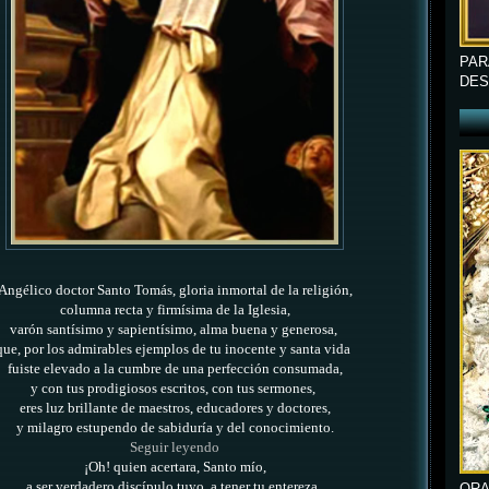
PAR
DES
Angélico doctor Santo Tomás,
gloria inmortal de la religión,
columna recta y firmísima de la Iglesia,
varón santísimo y sapientísimo, alma buena y generosa,
que, por los admirables ejemplos
de tu inocente y santa vida
fuiste elevado
a la cumbre de una perfección consumada,
y con tus prodigiosos escritos, con tus sermones,
eres luz brillante de maestros, educadores y doctores,
y milagro estupe
ndo de sabiduría y del conocimiento.
Seguir leyendo
¡Oh! quien acertara, Santo mío,
a ser verdadero discípulo tuyo, a tener tu entereza,
ORA