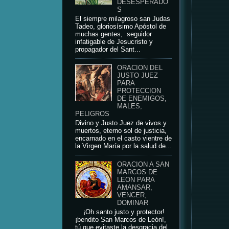
DESESPERADO
S
El siempre milagroso san Judas
Tadeo, gloriosísimo Apóstol de
muchas gentes, seguidor
infatigable de Jesucristo y
propagador del Sant...
ORACION DEL
JUSTO JUEZ
PARA
PROTECCION
DE ENEMIGOS,
MALES,
PELIGROS
Divino y Justo Juez de vivos y
muertos, eterno sol de justicia,
encarnado en el casto vientre de
la Virgen María por la salud de...
ORACION A SAN
MARCOS DE
LEON PARA
AMANSAR,
VENCER,
DOMINAR
¡Oh santo justo y protector!
¡bendito San Marcos de León!,
tú que evitaste la desgracia del