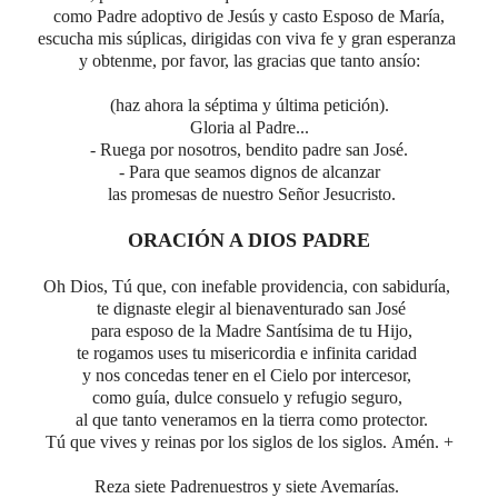
como Padre adoptivo de Jesús y casto Esposo de María,
escucha mis súplicas,
dirigidas con viva fe y gran esperanza
y obtenme, por favor,
las gracias que tanto ansío:
(haz ahora la séptima y última petición).
Gloria al Padre...
- Ruega por nosotros,
bendito padre
san José.
- Para que seamos dignos de alcanzar
las promesas de nuestro Señor Jesucristo.
ORACIÓN A DIOS PADRE
Oh Dios,
Tú
que,
con inefable providencia, con sabiduría,
te dignaste elegir al bienaventurado san José
para esposo de la Madre Santísima de tu Hijo,
te rogamos uses tu misericordia e infinita caridad
y nos concedas
tener en el Cielo por intercesor,
como guía, dulce consuelo y refugio seguro,
al que tanto veneramos en la tierra como protector.
Tú que vives y reinas por los siglos de los siglos.
Amén. +
Reza
siete Padrenuestros y siete Avemarías.