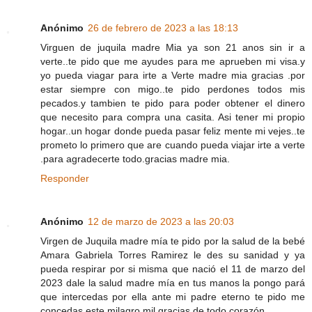
Anónimo
26 de febrero de 2023 a las 18:13
Virguen de juquila madre Mia ya son 21 anos sin ir a
verte..te pido que me ayudes para me aprueben mi visa.y
yo pueda viagar para irte a Verte madre mia gracias .por
estar siempre con migo..te pido perdones todos mis
pecados.y tambien te pido para poder obtener el dinero
que necesito para compra una casita. Asi tener mi propio
hogar..un hogar donde pueda pasar feliz mente mi vejes..te
prometo lo primero que are cuando pueda viajar irte a verte
.para agradecerte todo.gracias madre mia.
Responder
Anónimo
12 de marzo de 2023 a las 20:03
Virgen de Juquila madre mía te pido por la salud de la bebé
Amara Gabriela Torres Ramirez le des su sanidad y ya
pueda respirar por si misma que nació el 11 de marzo del
2023 dale la salud madre mía en tus manos la pongo pará
que intercedas por ella ante mi padre eterno te pido me
concedas este milagro mil gracias de todo corazón