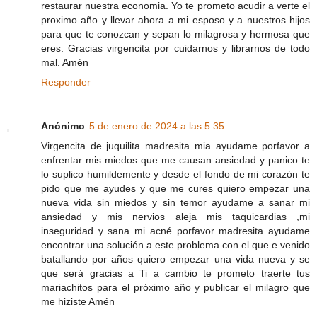
restaurar nuestra economia. Yo te prometo acudir a verte el
proximo año y llevar ahora a mi esposo y a nuestros hijos
para que te conozcan y sepan lo milagrosa y hermosa que
eres. Gracias virgencita por cuidarnos y librarnos de todo
mal. Amén
Responder
Anónimo
5 de enero de 2024 a las 5:35
Virgencita de juquilita madresita mia ayudame porfavor a
enfrentar mis miedos que me causan ansiedad y panico te
lo suplico humildemente y desde el fondo de mi corazón te
pido que me ayudes y que me cures quiero empezar una
nueva vida sin miedos y sin temor ayudame a sanar mi
ansiedad y mis nervios aleja mis taquicardias ,mi
inseguridad y sana mi acné porfavor madresita ayudame
encontrar una solución a este problema con el que e venido
batallando por años quiero empezar una vida nueva y se
que será gracias a Ti a cambio te prometo traerte tus
mariachitos para el próximo año y publicar el milagro que
me hiziste Amén