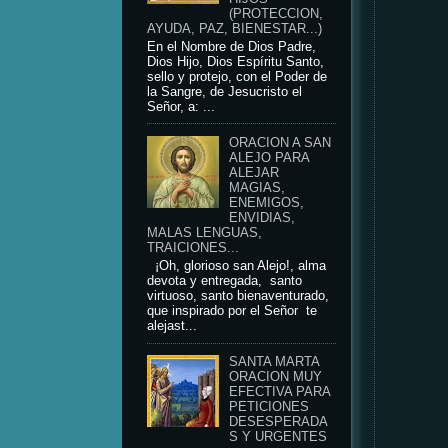
(PROTECCION,
AYUDA, PAZ, BIENESTAR...)
En el Nombre de Dios Padre,
Dios Hijo, Dios Espíritu Santo,
sello y protejo, con el Poder de
la Sangre, de Jesucristo el
Señor, a: ...
ORACION A SAN
ALEJO PARA
ALEJAR
MAGIAS,
ENEMIGOS,
ENVIDIAS,
MALAS LENGUAS,
TRAICIONES...
¡Oh, glorioso san Alejo!, alma
devota y entregada, santo
virtuoso, santo bienaventurado,
que inspirado por el Señor te
alejast...
SANTA MARTA
ORACION MUY
EFECTIVA PARA
PETICIONES
DESESPERADA
S Y URGENTES