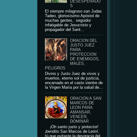
DESESPERADO
S
El siempre milagroso san Judas
Tadeo, gloriosísimo Apóstol de
muchas gentes, seguidor
infatigable de Jesucristo y
propagador del Sant...
ORACION DEL
JUSTO JUEZ
PARA
PROTECCION
DE ENEMIGOS,
MALES,
PELIGROS
Divino y Justo Juez de vivos y
muertos, eterno sol de justicia,
encarnado en el casto vientre de
la Virgen María por la salud de...
ORACION A SAN
MARCOS DE
LEON PARA
AMANSAR,
VENCER,
DOMINAR
¡Oh santo justo y protector!
¡bendito San Marcos de León!,
tú que evitaste la desgracia del