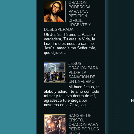
ORACION
PODEROSA
PARA UNA
PETICION
DIFICIL,
URGENTE Y
DESESPERADA
Oh Jesús, Tú eres la Palabra
verdadera, Tú eres la Vida, la
Luz, Tú eres nuestro camino,
Jesús, amadísimo Señor mío,
que dijiste: ...
JESUS,
ORACION PARA
PEDIR LA
SANACION DE
UN ENFERMO
Mi buen Jesús, te
alabo y adoro, te amo con todo
mi ser y te llevo dentro de mí,
agradezco tu entrega por
H
nosotros en la Cruz, ag...
SANGRE DE
CRISTO,
ORACION PARA
PEDIR POR LOS
HIJOS