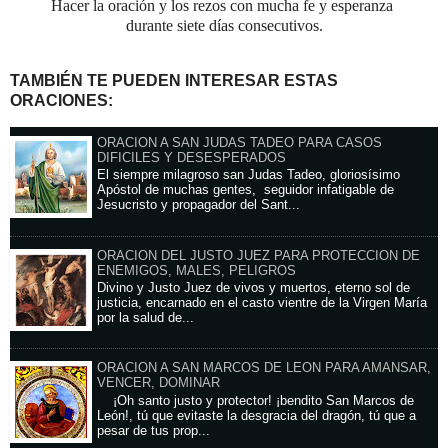
Hacer la oración y los rezos con mucha fe y esperanza
durante siete días consecutivos.
TAMBIÉN TE PUEDEN INTERESAR ESTAS
ORACIONES:
ORACION A SAN JUDAS TADEO PARA CASOS
DIFICILES Y DESESPERADOS
El siempre milagroso san Judas Tadeo, gloriosísimo
Apóstol de muchas gentes, seguidor infatigable de
Jesucristo y propagador del Sant...
ORACION DEL JUSTO JUEZ PARA PROTECCION DE
ENEMIGOS, MALES, PELIGROS
Divino y Justo Juez de vivos y muertos, eterno sol de
justicia, encarnado en el casto vientre de la Virgen María
por la salud de...
ORACION A SAN MARCOS DE LEON PARA AMANSAR,
VENCER, DOMINAR
¡Oh santo justo y protector! ¡bendito San Marcos de
León!, tú que evitaste la desgracia del dragón, tú que a
pesar de tus prop...