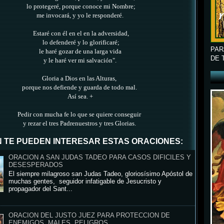
lo protegeré, porque conoce mi Nombre;
me invocará, y yo le responderé.
Estaré con él en el en la adversidad,
lo defenderé y lo glorificaré;
PAR
le haré gozar de una larga vida
DE 
y le haré ver mi salvación".
Gloria a Dios en las Alturas,
porque nos defiende y guarda de todo mal.
Así sea. +
Pedir con mucha fe lo que se quiere conseguir
y rezar el tres Padrenuestros y tres Glorias.
 TE PUEDEN INTERESAR ESTAS ORACIONES:
ORACION A SAN JUDAS TADEO PARA CASOS DIFICILES Y
DESESPERADOS
El siempre milagroso san Judas Tadeo, gloriosísimo Apóstol de
muchas gentes, seguidor infatigable de Jesucristo y
propagador del Sant...
ORACION DEL JUSTO JUEZ PARA PROTECCION DE
ENEMIGOS, MALES, PELIGROS