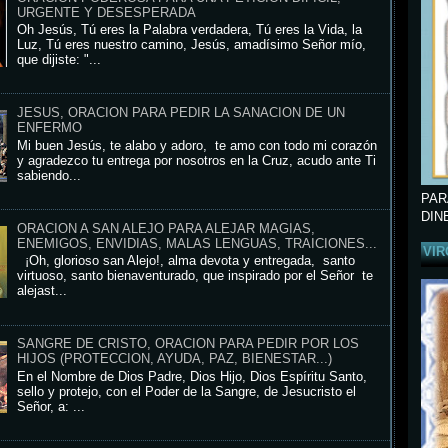
URGENTE Y DESESPERADA
Oh Jesús, Tú eres la Palabra verdadera, Tú eres la Vida, la
Luz, Tú eres nuestro camino, Jesús, amadísimo Señor mío,
que dijiste: "...
JESUS, ORACION PARA PEDIR LA SANACION DE UN
ENFERMO
Mi buen Jesús, te alabo y adoro, te amo con todo mi corazón
y agradezco tu entrega por nosotros en la Cruz, acudo ante Ti
sabiendo...
PAR
DIN
ORACION A SAN ALEJO PARA ALEJAR MAGIAS,
ENEMIGOS, ENVIDIAS, MALAS LENGUAS, TRAICIONES...
VIR
¡Oh, glorioso san Alejo!, alma devota y entregada, santo
virtuoso, santo bienaventurado, que inspirado por el Señor te
alejast...
SANGRE DE CRISTO, ORACION PARA PEDIR POR LOS
HIJOS (PROTECCION, AYUDA, PAZ, BIENESTAR...)
En el Nombre de Dios Padre, Dios Hijo, Dios Espíritu Santo,
sello y protejo, con el Poder de la Sangre, de Jesucristo el
Señor, a: ...