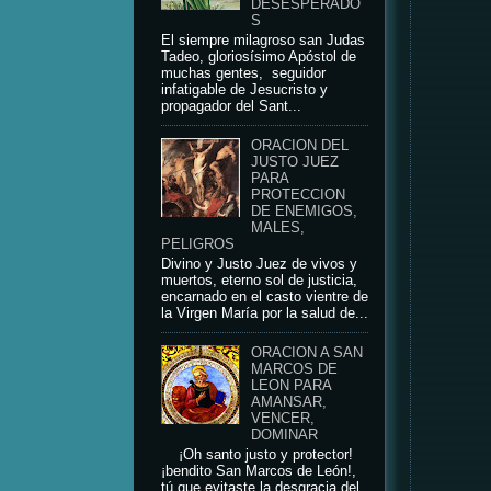
DESESPERADO
S
El siempre milagroso san Judas
Tadeo, gloriosísimo Apóstol de
muchas gentes, seguidor
infatigable de Jesucristo y
propagador del Sant...
ORACION DEL
JUSTO JUEZ
PARA
PROTECCION
DE ENEMIGOS,
MALES,
PELIGROS
Divino y Justo Juez de vivos y
muertos, eterno sol de justicia,
encarnado en el casto vientre de
la Virgen María por la salud de...
ORACION A SAN
MARCOS DE
LEON PARA
AMANSAR,
VENCER,
DOMINAR
¡Oh santo justo y protector!
¡bendito San Marcos de León!,
tú que evitaste la desgracia del