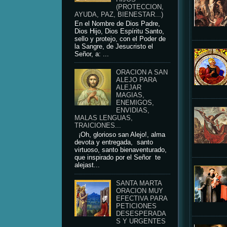
(PROTECCION,
AYUDA, PAZ, BIENESTAR...)
En el Nombre de Dios Padre,
Dios Hijo, Dios Espíritu Santo,
sello y protejo, con el Poder de
la Sangre, de Jesucristo el
Señor, a: ...
ORACION A SAN
ALEJO PARA
ALEJAR
MAGIAS,
ENEMIGOS,
ENVIDIAS,
MALAS LENGUAS,
TRAICIONES...
¡Oh, glorioso san Alejo!, alma
devota y entregada, santo
virtuoso, santo bienaventurado,
que inspirado por el Señor te
alejast...
SANTA MARTA
ORACION MUY
EFECTIVA PARA
PETICIONES
DESESPERADA
S Y URGENTES