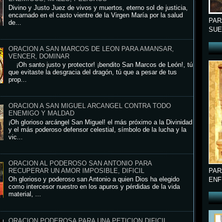
Divino y Justo Juez de vivos y muertos, eterno sol de justicia,
encarnado en el casto vientre de la Virgen María por la salud
PAR
de...
SUE
ORACION A SAN MARCOS DE LEON PARA AMANSAR,
VENCER, DOMINAR
¡Oh santo justo y protector! ¡bendito San Marcos de León!, tú
que evitaste la desgracia del dragón, tú que a pesar de tus
prop...
ORACION A SAN MIGUEL ARCANGEL CONTRA TODO
ENEMIGO Y MALDAD
¡Oh glorioso arcángel San Miguel! el más próximo a la Divinidad
y el más poderoso defensor celestial, símbolo de la lucha y la
vic...
ORACION AL PODEROSO SAN ANTONIO PARA
PAR
RECUPERAR UN AMOR IMPOSIBLE, DIFICIL
Oh glorioso y poderoso san Antonio a quien Dios ha elegido
ENF
como intercesor nuestro en los apuros y pérdidas de la vida
material, ...
ORACION PODEROSA PARA UNA PETICION DIFICIL,