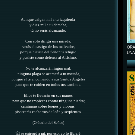
Aunque caigan mil a tu izquierda
y diez mil a tu derecha,
tú no serás alcanzado:
Con sólo dirigir una mirada,
verás el castigo de los malvados,
ORA
porque hiciste del Señor tu refugio
UNA
y pusiste como defensa al Altísimo.
No te alcanzará ningún mal,
ninguna plaga se acercará a tu morada,
porque él te encomendó a sus Santos Ángeles
para que te cuiden en todos tus caminos.
Ellos te llevarán en sus manos
para que no tropieces contra ninguna piedra;
caminarás sobre leones y víboras,
pisotearás cachorros de león y serpientes.
(Oráculo del Señor)
"Él se entregó a mí, por eso, yo lo libraré;