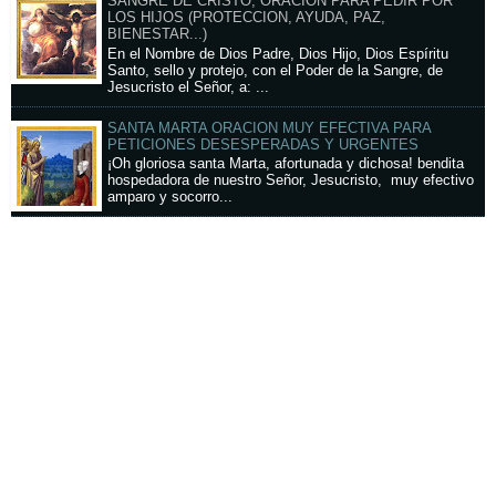
SANGRE DE CRISTO, ORACION PARA PEDIR POR
LOS HIJOS (PROTECCION, AYUDA, PAZ,
BIENESTAR...)
En el Nombre de Dios Padre, Dios Hijo, Dios Espíritu
Santo, sello y protejo, con el Poder de la Sangre, de
Jesucristo el Señor, a: ...
SANTA MARTA ORACION MUY EFECTIVA PARA
PETICIONES DESESPERADAS Y URGENTES
¡Oh gloriosa santa Marta, afortunada y dichosa! bendita
hospedadora de nuestro Señor, Jesucristo, muy efectivo
amparo y socorro...