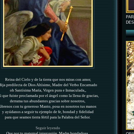
PAR
DES
Reina del Cielo y de la tierra que nos miras con amor,
Hija predilecta de Dios Altísimo,
Madre del Verbo Encarnado
oh Santísima María, Virgen pura e Inmaculada,,
ú que fuiste proclamada por el ángel como la llena de gracias,
derrama tus abundantes gracias sobre nosotros,
úbrenos con tu generoso Manto, posa en nosotros tus manos
y ayúdanos a seguir tu ejemplo de fe, bondad y fidelidad
para que seamos tierra fértil para la Palabra del Señor.
Seguir leyendo
Que por tu maternal intercesión, Madre bondadosa,
ORA