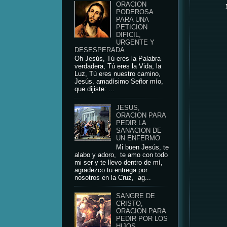
ORACION
PODEROSA
PARA UNA
PETICION
DIFICIL,
URGENTE Y
DESESPERADA
Oh Jesús, Tú eres la Palabra
verdadera, Tú eres la Vida, la
Luz, Tú eres nuestro camino,
Jesús, amadísimo Señor mío,
que dijiste: ...
JESUS,
ORACION PARA
PEDIR LA
SANACION DE
UN ENFERMO
Mi buen Jesús, te
alabo y adoro, te amo con todo
mi ser y te llevo dentro de mí,
agradezco tu entrega por
nosotros en la Cruz, ag...
SANGRE DE
CRISTO,
ORACION PARA
PEDIR POR LOS
HIJOS