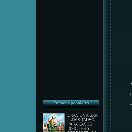
T
Entradas populares
c
ORACION A SAN
JUDAS TADEO
PARA CASOS
DIFICILES Y