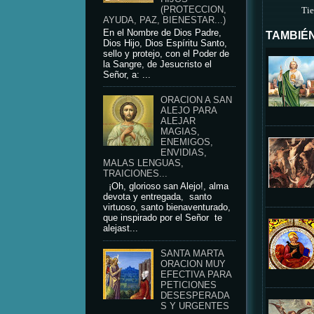
(PROTECCION,
Tie
AYUDA, PAZ, BIENESTAR...)
En el Nombre de Dios Padre,
TAMBIÉN
Dios Hijo, Dios Espíritu Santo,
sello y protejo, con el Poder de
la Sangre, de Jesucristo el
Señor, a: ...
ORACION A SAN
ALEJO PARA
ALEJAR
MAGIAS,
ENEMIGOS,
ENVIDIAS,
MALAS LENGUAS,
TRAICIONES...
¡Oh, glorioso san Alejo!, alma
devota y entregada, santo
virtuoso, santo bienaventurado,
que inspirado por el Señor te
alejast...
SANTA MARTA
ORACION MUY
EFECTIVA PARA
PETICIONES
DESESPERADA
S Y URGENTES