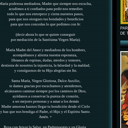
María poderosa mediadora, Madre que siempre nos escucha,
acudimos a ti confiados para pedir nos remedies
todo lo que nos entorpece y cierra nuestros pasos,
para que nos otorgues tus bondades y beneficios
para que nos concedas lo que pedimos con fe:
PAR
DE 
(decir ahora lo que se quiere conseguir
por mediación de la Santísima Virgen María).
María Madre del Amor y mediadora de los hombres,
acompáñanos y alienta nuestra esperanza,
líbranos de espinas, dudas, miedos y temores,
destierra de nosotros la injusticia, la falsedad y la maldad;
y consíguenos de tu Hijo alegrías sin fin.
Santa María, Virgen Gloriosa, Dulce Auxilio,
te damos gracias por escucharnos y atendernos,
alcánzanos caminar siempre por los caminos de Dios,
ayúdanos a conservar la pureza de corazón,
a ser mejores personas y a amar a los demás
Madre amorosa haznos llegar tu bendición desde el Cielo
y haz que nos bendiga el Padre, el Hijo y el Espíritu Santo.
Amén.
+
Reza con fervor la Salve, un Padrenuestro y un Gloria.