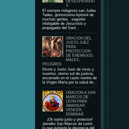
DESESPERADO
S
El siempre milagroso san Judas
Tadeo, gloriosísimo Apóstol de
muchas gentes, seguidor
infatigable de Jesucristo y
propagador del Sant...
ORACION DEL
JUSTO JUEZ
PARA
PROTECCION
DE ENEMIGOS,
MALES,
PELIGROS
Divino y Justo Juez de vivos y
muertos, eterno sol de justicia,
encarnado en el casto vientre de
la Virgen María por la salud de...
ORACION A SAN
MARCOS DE
LEON PARA
AMANSAR,
VENCER,
DOMINAR
¡Oh santo justo y protector!
¡bendito San Marcos de León!,
tú que evitaste la desgracia del