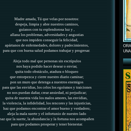
Madre amada, Tú que velas por nosotros:
despeja, limpia y abre nuestros caminos,
guíanos con tu esplendorosa luz y ,
allana los problemas, adversidades y angustias
que nos impiden conseguir la felicidad,
apártanos de enfermedades, dolores y padecimientos,
ORA
para que con buena salud podamos trabajar y progresar.
UNA
Aleja todo mal que personas sin escrúpulos
nos haya podido hacer desear o enviar,
quita todo obstáculo, atadura o bloqueo
que entorpezca y cierre nuestro diario caminar;
pon un muro que detenga a nuestros enemigos
para que las envidias, los celos los egoísmos y traiciones
no nos puedan dañar, crear ansiedad, ni perjudicar;
quita de nuestra vida los malos amores, las envidias,
la violencia, la infidelidad, los rencores y las injusticias,
haz que podamos encontrar el amor bueno y verdadero;
aleja la mala suerte y el infortunio de nuestro lado
haz que la suerte, la abundancia y la fortuna nos acompañen
para que podamos prosperar y tener bienestar.