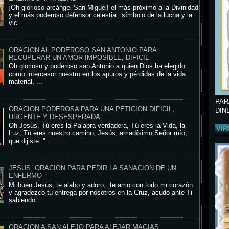
¡Oh glorioso arcángel San Miguel! el más próximo a la Divinidad
y el más poderoso defensor celestial, símbolo de la lucha y la
vic...
ORACION AL PODEROSO SAN ANTONIO PARA
RECUPERAR UN AMOR IMPOSIBLE, DIFICIL
Oh glorioso y poderoso san Antonio a quien Dios ha elegido
como intercesor nuestro en los apuros y pérdidas de la vida
material, ...
PAR
ORACION PODEROSA PARA UNA PETICION DIFICIL,
DIN
URGENTE Y DESESPERADA
Oh Jesús, Tú eres la Palabra verdadera, Tú eres la Vida, la
VIR
Luz, Tú eres nuestro camino, Jesús, amadísimo Señor mío,
que dijiste: "...
JESUS, ORACION PARA PEDIR LA SANACION DE UN
ENFERMO
Mi buen Jesús, te alabo y adoro, te amo con todo mi corazón
y agradezco tu entrega por nosotros en la Cruz, acudo ante Ti
sabiendo...
ORACION A SAN ALEJO PARA ALEJAR MAGIAS,