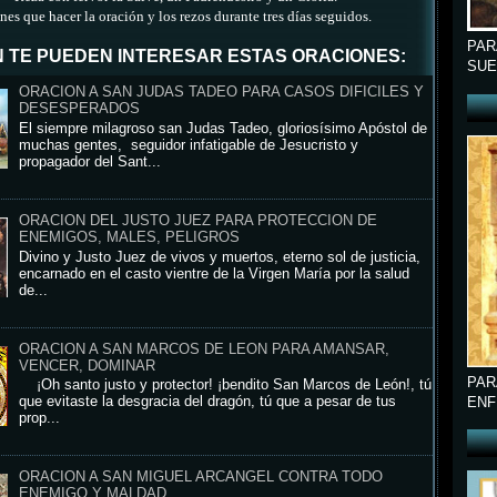
nes que hacer la oración y los rezos durante tres días seguidos.
PAR
 TE PUEDEN INTERESAR ESTAS ORACIONES:
SUE
ORACION A SAN JUDAS TADEO PARA CASOS DIFICILES Y
DESESPERADOS
El siempre milagroso san Judas Tadeo, gloriosísimo Apóstol de
muchas gentes, seguidor infatigable de Jesucristo y
propagador del Sant...
ORACION DEL JUSTO JUEZ PARA PROTECCION DE
ENEMIGOS, MALES, PELIGROS
Divino y Justo Juez de vivos y muertos, eterno sol de justicia,
encarnado en el casto vientre de la Virgen María por la salud
de...
ORACION A SAN MARCOS DE LEON PARA AMANSAR,
VENCER, DOMINAR
PAR
¡Oh santo justo y protector! ¡bendito San Marcos de León!, tú
que evitaste la desgracia del dragón, tú que a pesar de tus
ENF
prop...
ORACION A SAN MIGUEL ARCANGEL CONTRA TODO
ENEMIGO Y MALDAD