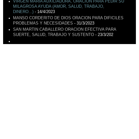
VIRGEN MARÍA AUXILIADORA, ORACIÓN PARA PEDIR SU
MILAGROSA AYUDA (AMOR, SALUD, TRABAJO,
DINERO...)
- 14/4/2023
MANSO CORDERITO DE DIOS ORACION PARA DIFICILES
PROBLEMAS Y NECESIDADES
- 31/3/2023
SAN MARTIN CABALLERO ORACION EFECTIVA PARA
SUERTE, SALUD, TRABAJO Y SUSTENTO
- 23/3/202