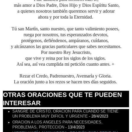
más amor a Dios
Padre, Dios Hijo y Dios Espíritu Santo,
a quienes nosotros también queremos servir y adorar
ahora y por toda la Eternidad.
Tú san Martín, santo nuestro, que tanto valimiento posees,
ruega por nosotros, tus esperanzados devotos,
protégenos, defiéndenos, ampáranos, cuídanos,
y alcánzanos las gracias particulares que sabes necesitamos.
Por nuestro Rey Jesucristo,
que vive y reina por los siglos de los siglos.
Así sea, así vea cumplida mi petición cuanto antes. +
Rezar el Credo, Padrenuestro, Avemaría y Gloria.
La oración junto a los rezos se hacen tres días seguidos.
OTRAS ORACIONES QUE TE PUEDEN
INTERESAR
SANGRE DE CRISTO, ORACION PARA CUANDO SE TIENE
UN PROBLEMA MUY DIFICIL Y URGENTE
- 28/4/2023
ORACION A LOS ANGELES PARA NECESIDADES,
PROBLEMAS, PROTECCION
- 13/4/2023