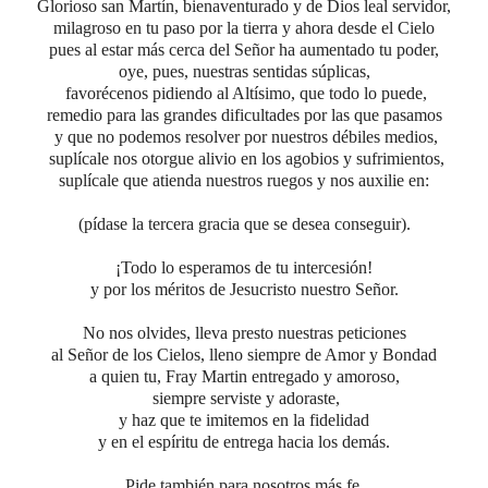
Glorioso san Martín, bienaventurado y de Dios leal servidor,
milagroso en tu paso por la tierra y ahora desde el Cielo
pues al estar más cerca del Señor ha aumentado tu poder,
oye, pues,
nuestras sentidas súplicas,
favorécenos
pidiendo al Altísimo, que todo lo puede,
remedio para
las
grandes dificultades por las que pasamos
y que no podemos resolver por nuestros débiles medios,
suplícale nos otorgue alivio en los agobios y sufrimientos,
suplícale que atienda nuestros ruegos y nos auxilie en:
(pídase la tercera gracia que se desea conseguir).
¡Todo lo esperamos de tu intercesión!
y por los méritos de Jesucristo nuestro Señor.
No nos olvides, lleva presto nuestras peticiones
al Señor de los Cielos, lleno siempre de Amor y Bondad
a quien tu, Fray Martin entregado y amoroso,
siempre serviste y adoraste,
y haz que te imitemos en la fidelidad
y en el espíritu de entrega hacia los demás.
Pide también para nosotros más fe,