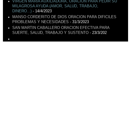
VIRGEN MARÍA AUXILIADORA, ORACIÓN PARA PEDIR SU
MILAGROSA AYUDA (AMOR, SALUD, TRABAJO,
DINERO...)
- 14/4/2023
MANSO CORDERITO DE DIOS ORACION PARA DIFICILES
PROBLEMAS Y NECESIDADES
- 31/3/2023
SAN MARTIN CABALLERO ORACION EFECTIVA PARA
SUERTE, SALUD, TRABAJO Y SUSTENTO
- 23/3/202