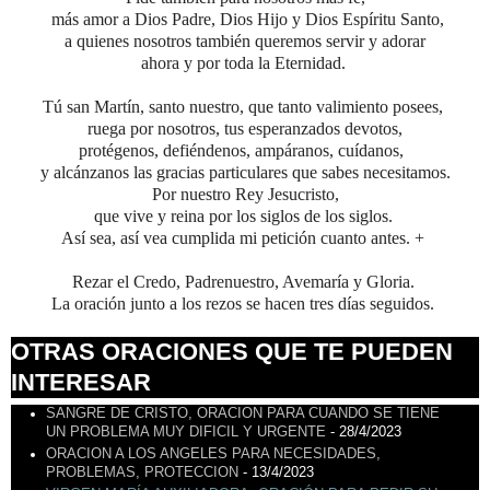
más amor a Dios
Padre, Dios Hijo y Dios Espíritu Santo,
a quienes nosotros también queremos servir y adorar
ahora y por toda la Eternidad.
Tú san Martín, santo nuestro, que tanto valimiento posees,
ruega por nosotros, tus esperanzados devotos,
protégenos, defiéndenos, ampáranos, cuídanos,
y alcánzanos las gracias particulares que sabes necesitamos.
Por nuestro Rey Jesucristo,
que vive y reina por los siglos de los siglos.
Así sea, así vea cumplida mi petición cuanto antes. +
Rezar el Credo, Padrenuestro, Avemaría y Gloria.
La oración junto a los rezos se hacen tres días seguidos.
OTRAS ORACIONES QUE TE PUEDEN
INTERESAR
SANGRE DE CRISTO, ORACION PARA CUANDO SE TIENE
UN PROBLEMA MUY DIFICIL Y URGENTE
- 28/4/2023
ORACION A LOS ANGELES PARA NECESIDADES,
PROBLEMAS, PROTECCION
- 13/4/2023