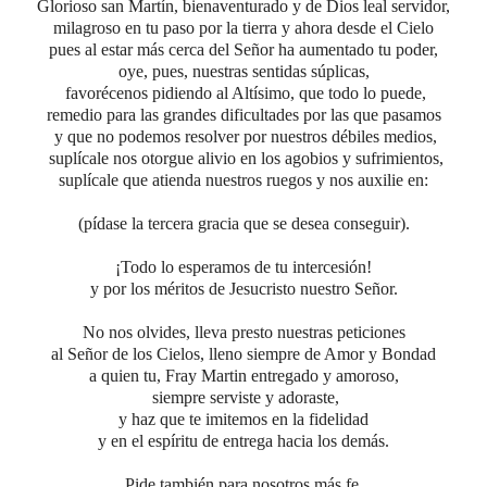
Glorioso san Martín, bienaventurado y de Dios leal servidor,
milagroso en tu paso por la tierra y ahora desde el Cielo
pues al estar más cerca del Señor ha aumentado tu poder,
oye, pues,
nuestras sentidas súplicas,
favorécenos
pidiendo al Altísimo, que todo lo puede,
remedio para
las
grandes dificultades por las que pasamos
y que no podemos resolver por nuestros débiles medios,
suplícale nos otorgue alivio en los agobios y sufrimientos,
suplícale que atienda nuestros ruegos y nos auxilie en:
(pídase la tercera gracia que se desea conseguir).
¡Todo lo esperamos de tu intercesión!
y por los méritos de Jesucristo nuestro Señor.
No nos olvides, lleva presto nuestras peticiones
al Señor de los Cielos, lleno siempre de Amor y Bondad
a quien tu, Fray Martin entregado y amoroso,
siempre serviste y adoraste,
y haz que te imitemos en la fidelidad
y en el espíritu de entrega hacia los demás.
Pide también para nosotros más fe,