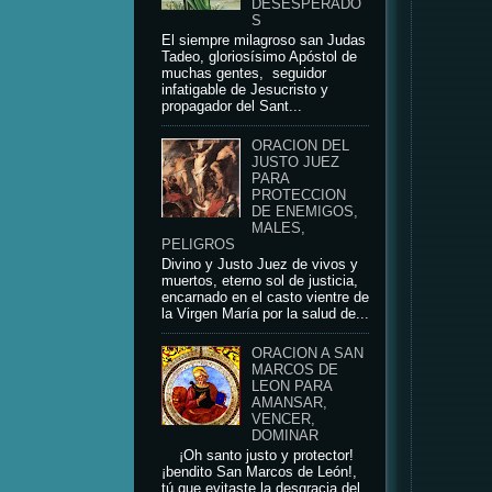
DESESPERADO
S
El siempre milagroso san Judas
Tadeo, gloriosísimo Apóstol de
muchas gentes, seguidor
infatigable de Jesucristo y
propagador del Sant...
ORACION DEL
JUSTO JUEZ
PARA
PROTECCION
DE ENEMIGOS,
MALES,
PELIGROS
Divino y Justo Juez de vivos y
muertos, eterno sol de justicia,
encarnado en el casto vientre de
la Virgen María por la salud de...
ORACION A SAN
MARCOS DE
LEON PARA
AMANSAR,
VENCER,
DOMINAR
¡Oh santo justo y protector!
¡bendito San Marcos de León!,
tú que evitaste la desgracia del