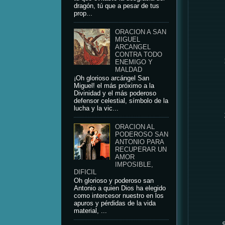
dragón, tú que a pesar de tus
prop...
ORACION A SAN
MIGUEL
ARCANGEL
CONTRA TODO
ENEMIGO Y
MALDAD
¡Oh glorioso arcángel San
Miguel! el más próximo a la
Divinidad y el más poderoso
defensor celestial, símbolo de la
lucha y la vic...
ORACION AL
PODEROSO SAN
ANTONIO PARA
RECUPERAR UN
AMOR
IMPOSIBLE,
DIFICIL
Oh glorioso y poderoso san
Antonio a quien Dios ha elegido
como intercesor nuestro en los
apuros y pérdidas de la vida
material, ...