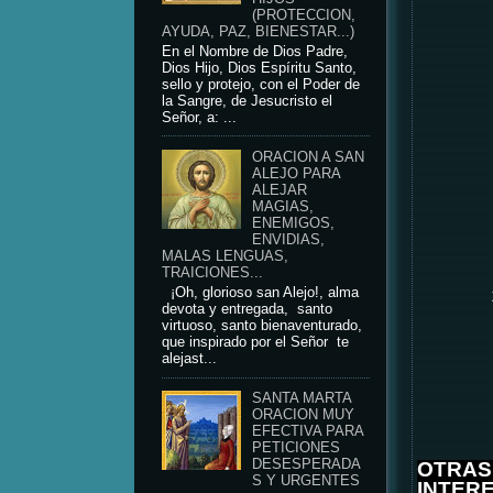
(PROTECCION,
AYUDA, PAZ, BIENESTAR...)
En el Nombre de Dios Padre,
Dios Hijo, Dios Espíritu Santo,
sello y protejo, con el Poder de
la Sangre, de Jesucristo el
Señor, a: ...
ORACION A SAN
ALEJO PARA
ALEJAR
MAGIAS,
ENEMIGOS,
ENVIDIAS,
MALAS LENGUAS,
TRAICIONES...
¡Oh, glorioso san Alejo!, alma
devota y entregada, santo
virtuoso, santo bienaventurado,
que inspirado por el Señor te
alejast...
SANTA MARTA
ORACION MUY
EFECTIVA PARA
PETICIONES
DESESPERADA
OTRAS
S Y URGENTES
INTER