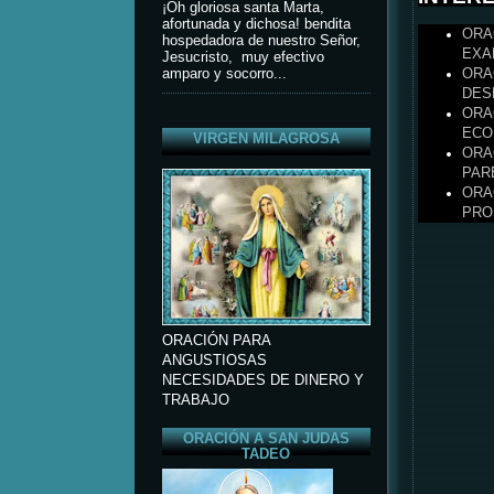
¡Oh gloriosa santa Marta,
afortunada y dichosa! bendita
ORA
hospedadora de nuestro Señor,
EXA
Jesucristo, muy efectivo
ORA
amparo y socorro...
DES
ORA
ECO
VIRGEN MILAGROSA
ORA
PAR
ORA
PRO
ORACIÓN PARA
ANGUSTIOSAS
NECESIDADES DE DINERO Y
TRABAJO
ORACIÓN A SAN JUDAS
TADEO