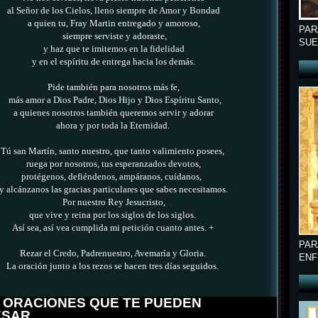
al Señor de los Cielos, lleno siempre de Amor y Bondad
a quien tu, Fray Martin entregado y amoroso,
PAR
siempre serviste y adoraste,
SUE
y haz que te imitemos en la fidelidad
y en el espíritu de entrega hacia los demás.
Pide también para nosotros más fe,
más amor a Dios
Padre, Dios Hijo y Dios Espíritu Santo,
a quienes nosotros también queremos servir y adorar
ahora y por toda la Eternidad.
Tú san Martín, santo nuestro, que tanto valimiento posees,
ruega por nosotros, tus esperanzados devotos,
protégenos, defiéndenos, ampáranos, cuídanos,
y alcánzanos las gracias particulares que sabes necesitamos.
Por nuestro Rey Jesucristo,
que vive y reina por los siglos de los siglos.
Así sea, así vea cumplida mi petición cuanto antes. +
PAR
Rezar el Credo, Padrenuestro, Avemaría y Gloria.
ENF
La oración junto a los rezos se hacen tres días seguidos.
 ORACIONES QUE TE PUEDEN
ESAR