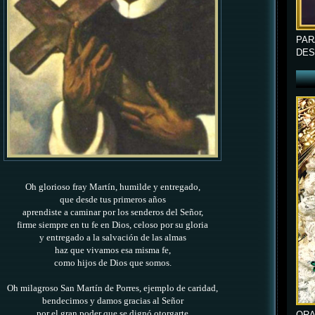
PAR
DES
Oh glorioso fray Martín, humilde y entregado,
que desde tus primeros años
aprendiste a caminar por los senderos del Señor,
firme siempre en tu fe en Dios,
celoso por su gloria
y entregado a la salvación de las almas
haz que vivamos esa misma fe,
como hijos de Dios que somos.
Oh milagroso San Martín de Porres, ejemplo de caridad,
bendecimos y damos gracias al Señor
por el gran poder que se dignó otorgarte
ORA