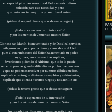
en especial pide para nosotros al Padre misericordioso
solución
para
esta necesidad y pena
que tanto nos intranquiliza y conturba el animo
:
(pídase el segundo favor que se desea conseguir).
PAR
DE 
¡Todo lo esperamos de tu intercesión!
y por los méritos de Jesucristo nuestro Señor.
Glorioso san Martín, bienaventurado y de Dios leal servidor,
milagroso en tu paso por la tierra y ahora desde el Cielo
pues al estar más cerca del Señor ha aumentado tu poder,
oye, pues,
nuestras sentidas súplicas,
favorécenos
pidiendo al Altísimo, que todo lo puede,
remedio para
las
grandes dificultades por las que pasamos
y que no podemos resolver por nuestros débiles medios,
suplícale nos otorgue alivio en los agobios y sufrimientos,
suplícale que atienda nuestros ruegos y nos auxilie en:
(pídase la tercera gracia que se desea conseguir).
¡Todo lo esperamos de tu intercesión!
y por los méritos de Jesucristo nuestro Señor.
No nos olvides, lleva presto nuestras peticiones