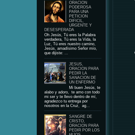
ORACION
PODEROSA
PARA UNA
PETICION
DIFICIL,
URGENTE Y
DESESPERADA
Oh Jesús, Tú eres la Palabra
verdadera, Tú eres la Vida, la
Luz, Tú eres nuestro camino,
Jesús, amadísimo Señor mío,
que dijiste: ...
JESUS,
ORACION PARA
PEDIR LA
SANACION DE
UN ENFERMO
Mi buen Jesús, te
alabo y adoro, te amo con todo
mi ser y te llevo dentro de mí,
agradezco tu entrega por
nosotros en la Cruz, ag...
SANGRE DE
CRISTO,
ORACION PARA
PEDIR POR LOS
HIJOS