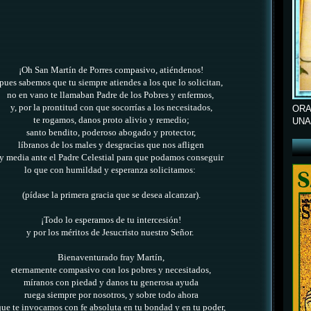
¡Oh San Martín de Porres compasivo, atiéndenos!
pues sabemos que tu siempre atiendes a los que lo solicitan,
no en vano te llamaban Padre de los Pobres y enfermos,
y, por la prontitud con que socorrías a los necesitados,
ORA
te rogamos, danos proto alivio y remedio;
UNA
santo bendito, poderoso abogado y protector,
líbranos de los males y desgracias que nos afligen
y media ante el Padre Celestial para que podamos conseguir
lo que con humildad y esperanza solicitamos:
(pídase la primera gracia que se desea alcanzar).
¡Todo lo esperamos de tu intercesión!
y por los méritos de Jesucristo nuestro Señor.
Bienaventurado fray Martín,
eternamente compasivo con los pobres y necesitados,
míranos con piedad y danos tu generosa ayuda
ruega siempre por nosotros, y sobre todo ahora
que te invocamos con fe absoluta en tu bondad y en tu poder,