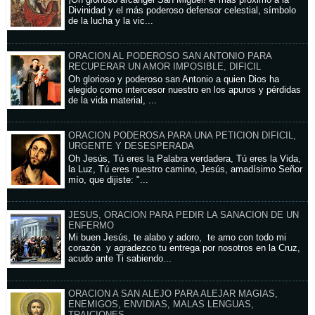
¡Oh glorioso arcángel San Miguel! el más próximo a la
Divinidad y el más poderoso defensor celestial, símbolo
de la lucha y la vic...
ORACION AL PODEROSO SAN ANTONIO PARA
RECUPERAR UN AMOR IMPOSIBLE, DIFICIL
Oh glorioso y poderoso san Antonio a quien Dios ha
elegido como intercesor nuestro en los apuros y pérdidas
de la vida material, ...
ORACION PODEROSA PARA UNA PETICION DIFICIL,
URGENTE Y DESESPERADA
Oh Jesús, Tú eres la Palabra verdadera, Tú eres la Vida,
la Luz, Tú eres nuestro camino, Jesús, amadísimo Señor
mío, que dijiste: "...
JESUS, ORACION PARA PEDIR LA SANACION DE UN
ENFERMO
Mi buen Jesús, te alabo y adoro, te amo con todo mi
corazón y agradezco tu entrega por nosotros en la Cruz,
acudo ante Ti sabiendo...
ORACION A SAN ALEJO PARA ALEJAR MAGIAS,
ENEMIGOS, ENVIDIAS, MALAS LENGUAS,