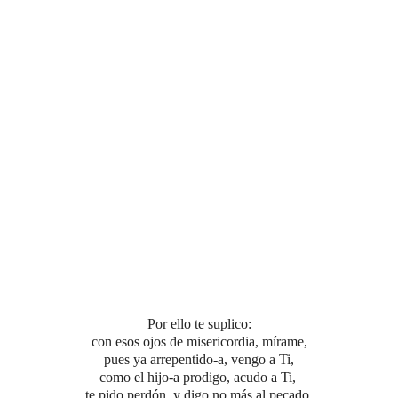
Por ello te suplico:
con esos ojos de misericordia,
mírame,
pues ya arrepentido-a, vengo a Ti,
como el hijo-a prodigo, acudo a Ti,
te pido perdón, y digo no más al pecado.