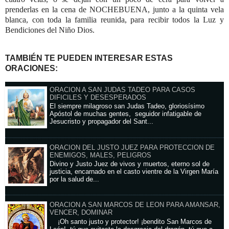
prenderlas en la cena de NOCHEBUENA, junto a la quinta vela
blanca, con toda la familia reunida, para recibir todos la Luz y
Bendiciones del Niño Dios.
TAMBIÉN TE PUEDEN INTERESAR ESTAS
ORACIONES:
ORACION A SAN JUDAS TADEO PARA CASOS
DIFICILES Y DESESPERADOS
El siempre milagroso san Judas Tadeo, gloriosísimo
Apóstol de muchas gentes, seguidor infatigable de
Jesucristo y propagador del Sant...
ORACION DEL JUSTO JUEZ PARA PROTECCION DE
ENEMIGOS, MALES, PELIGROS
Divino y Justo Juez de vivos y muertos, eterno sol de
justicia, encarnado en el casto vientre de la Virgen María
por la salud de...
ORACION A SAN MARCOS DE LEON PARA AMANSAR,
VENCER, DOMINAR
¡Oh santo justo y protector! ¡bendito San Marcos de