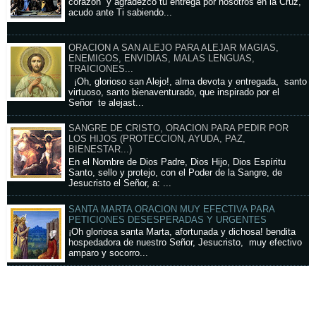
corazón y agradezco tu entrega por nosotros en la Cruz,
acudo ante Ti sabiendo...
ORACION A SAN ALEJO PARA ALEJAR MAGIAS,
ENEMIGOS, ENVIDIAS, MALAS LENGUAS,
TRAICIONES...
¡Oh, glorioso san Alejo!, alma devota y entregada, santo
virtuoso, santo bienaventurado, que inspirado por el
Señor te alejast...
SANGRE DE CRISTO, ORACION PARA PEDIR POR
LOS HIJOS (PROTECCION, AYUDA, PAZ,
BIENESTAR...)
En el Nombre de Dios Padre, Dios Hijo, Dios Espíritu
Santo, sello y protejo, con el Poder de la Sangre, de
Jesucristo el Señor, a: ...
SANTA MARTA ORACION MUY EFECTIVA PARA
PETICIONES DESESPERADAS Y URGENTES
¡Oh gloriosa santa Marta, afortunada y dichosa! bendita
hospedadora de nuestro Señor, Jesucristo, muy efectivo
amparo y socorro...