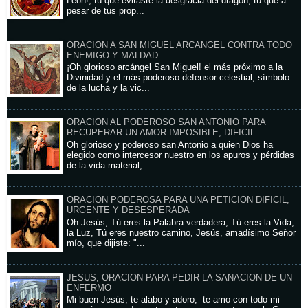
León!, tú que evitaste la desgracia del dragón, tú que a
pesar de tus prop...
ORACION A SAN MIGUEL ARCANGEL CONTRA TODO
ENEMIGO Y MALDAD
¡Oh glorioso arcángel San Miguel! el más próximo a la
Divinidad y el más poderoso defensor celestial, símbolo
de la lucha y la vic...
ORACION AL PODEROSO SAN ANTONIO PARA
RECUPERAR UN AMOR IMPOSIBLE, DIFICIL
Oh glorioso y poderoso san Antonio a quien Dios ha
elegido como intercesor nuestro en los apuros y pérdidas
de la vida material, ...
ORACION PODEROSA PARA UNA PETICION DIFICIL,
URGENTE Y DESESPERADA
Oh Jesús, Tú eres la Palabra verdadera, Tú eres la Vida,
la Luz, Tú eres nuestro camino, Jesús, amadísimo Señor
mío, que dijiste: "...
JESUS, ORACION PARA PEDIR LA SANACION DE UN
ENFERMO
Mi buen Jesús, te alabo y adoro, te amo con todo mi