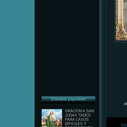
Entradas populares
ah
ORACION A SAN
JUDAS TADEO
PARA CASOS
DIFICILES Y
Eti