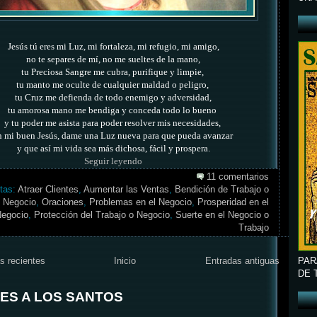
Jesús tú eres mi Luz, mi fortaleza, mi refugio, mi amigo,
no te separes de mí, no me sueltes de la mano,
tu Preciosa Sangre me cubra, purifique y limpie,
tu manto me oculte de cualquier maldad o peligro,
tu Cruz me defienda de todo enemigo y adversidad,
tu amorosa mano me bendiga y conceda todo lo bueno
y tu poder me asista para poder resolver mis necesidades,
h mi buen Jesús, dame una Luz nueva para que pueda avanzar
y que así mi vida sea más dichosa, fácil y prospera.
Seguir leyendo
11 comentarios
tas:
Atraer Clientes
,
Aumentar las Ventas
,
Bendición de Trabajo o
Negocio
,
Oraciones
,
Problemas en el Negocio
,
Prosperidad en el
egocio
,
Protección del Trabajo o Negocio
,
Suerte en el Negocio o
Trabajo
s recientes
Inicio
Entradas antiguas
PAR
DE 
ES A LOS SANTOS