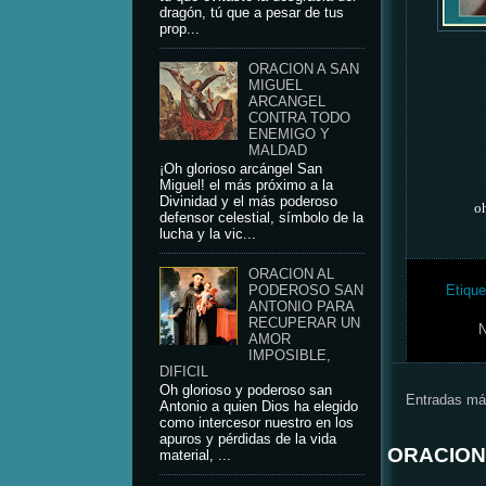
dragón, tú que a pesar de tus
prop...
ORACION A SAN
MIGUEL
ARCANGEL
CONTRA TODO
ENEMIGO Y
MALDAD
¡Oh glorioso arcángel San
Miguel! el más próximo a la
Divinidad y el más poderoso
o
defensor celestial, símbolo de la
lucha y la vic...
ORACION AL
PODEROSO SAN
Etique
ANTONIO PARA
RECUPERAR UN
N
AMOR
IMPOSIBLE,
DIFICIL
Oh glorioso y poderoso san
Entradas má
Antonio a quien Dios ha elegido
como intercesor nuestro en los
apuros y pérdidas de la vida
ORACION
material, ...