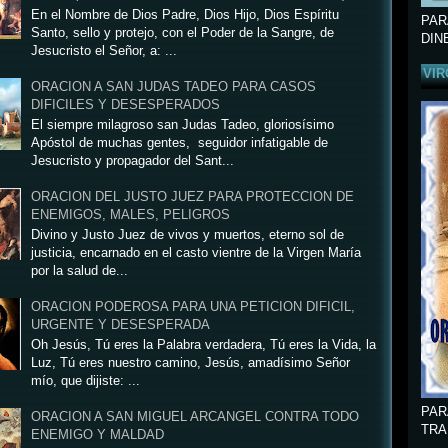
En el Nombre de Dios Padre, Dios Hijo, Dios Espíritu
PAR
Santo, sello y protejo, con el Poder de la Sangre, de
DIN
Jesucristo el Señor, a: ...
VIR
ORACION A SAN JUDAS TADEO PARA CASOS
DIFICILES Y DESESPERADOS
El siempre milagroso san Judas Tadeo, gloriosísimo
Apóstol de muchas gentes, seguidor infatigable de
Jesucristo y propagador del Sant...
ORACION DEL JUSTO JUEZ PARA PROTECCION DE
ENEMIGOS, MALES, PELIGROS
Divino y Justo Juez de vivos y muertos, eterno sol de
justicia, encarnado en el casto vientre de la Virgen María
por la salud de...
ORACION PODEROSA PARA UNA PETICION DIFICIL,
URGENTE Y DESESPERADA
Oh Jesús, Tú eres la Palabra verdadera, Tú eres la Vida, la
Luz, Tú eres nuestro camino, Jesús, amadísimo Señor
mío, que dijiste: ...
PAR
ORACION A SAN MIGUEL ARCANGEL CONTRA TODO
TRA
ENEMIGO Y MALDAD