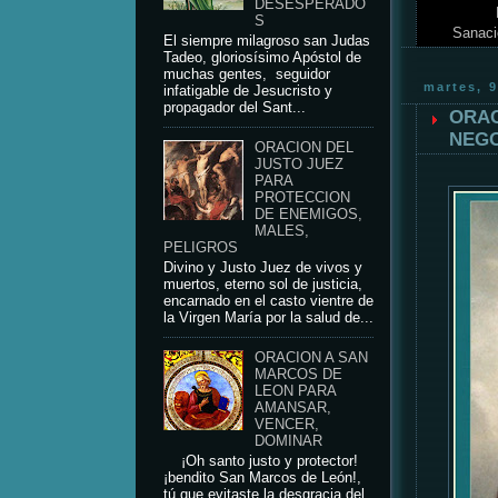
DESESPERADO
S
Sanaci
El siempre milagroso san Judas
Tadeo, gloriosísimo Apóstol de
muchas gentes, seguidor
martes, 9
infatigable de Jesucristo y
propagador del Sant...
ORAC
NEGO
ORACION DEL
JUSTO JUEZ
PARA
PROTECCION
DE ENEMIGOS,
MALES,
PELIGROS
Divino y Justo Juez de vivos y
muertos, eterno sol de justicia,
encarnado en el casto vientre de
la Virgen María por la salud de...
ORACION A SAN
MARCOS DE
LEON PARA
AMANSAR,
VENCER,
DOMINAR
¡Oh santo justo y protector!
¡bendito San Marcos de León!,
tú que evitaste la desgracia del