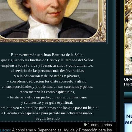
Bienaventurado san Juan Bautista de la Salle,
que siguiendo las huellas de Cristo y la llamada del Señor
empleaste toda tu vida y fuerza, tu amor y conocimientos,
al servicio de las personas más desfavorecidas
y a la educación y de los niños y jóvenes,
ORA
y con plena dedicación les diste consuelo y alivio
URG
en sus necesidades y problemas, en sus carencias y penas,
tanto materiales como espirituales,
y fuiste para ellos un padre, un amigo, un hermano
y su maestro y su guía espiritual,
ora que veo y siento los problemas por los que pasa mi hijo-a
a ti acudo con esperanza para pedirte me eches una mano.
Seguir leyendo
1 comentarios
quetas:
Alcoholismo y Dependencias
,
Ayuda y Protección para los