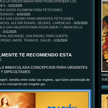
N A LA VIRGEN MARIA PARA PEDIR APROBAR LOS
NES
- 5/22/2025
N A SANTA FILOMENA PARA PETICIONES
PERADAS
- 4/23/2025
N A SAN LÁZARO PARA URGENTES PETICIONES
ICAS, ALEJAR RUINAS, DEUDAS, CARENCIAS
- 3/25/2025
N A SAN VALENTIN PARA PEDIR AMOR Y UNION EN LA
- 2/11/2025
N AL ARCANGEL SAN RAFAEL PARA SUERTE,
RIDAD, AMOR, TRABAJO, SALUD
- 1/15/2024
LMENTE TE RECOMIENDO ESTA
:
 LA INMACULADA CONCEPCION PARA URGENTES
Y DIFICULTADES
PAR
SUE
rgen!, bendita entre todas las mujeres, que fuiste preservada de
e tu concepción por singular gra...