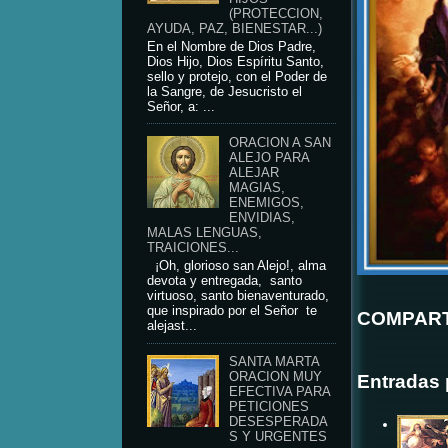
(PROTECCION,
AYUDA, PAZ, BIENESTAR...)
En el Nombre de Dios Padre,
Dios Hijo, Dios Espíritu Santo,
sello y protejo, con el Poder de
la Sangre, de Jesucristo el
Señor, a: ...
ORACION A SAN
ALEJO PARA
ALEJAR
MAGIAS,
ENEMIGOS,
ENVIDIAS,
MALAS LENGUAS,
TRAICIONES...
¡Oh, glorioso san Alejo!, alma
devota y entregada, santo
virtuoso, santo bienaventurado,
que inspirado por el Señor te
COMPART
alejast...
SANTA MARTA
ORACION MUY
Entradas 
EFECTIVA PARA
PETICIONES
DESESPERADA
S Y URGENTES