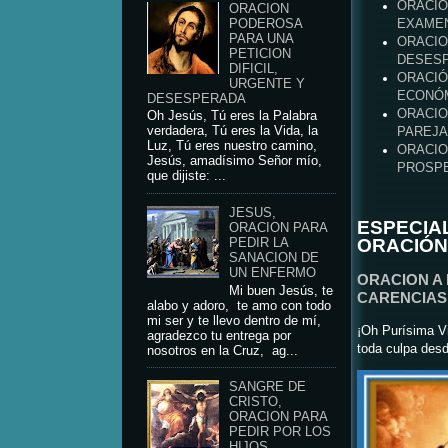
ORACIO
ORACION
PODEROSA
EXAME
PARA UNA
ORACIO
PETICION
DESES
DIFICIL,
ORACIÓ
URGENTE Y
ECONÓM
DESESPERADA
ORACIO
Oh Jesús, Tú eres la Palabra
verdadera, Tú eres la Vida, la
PAREJA
Luz, Tú eres nuestro camino,
ORACIO
Jesús, amadísimo Señor mío,
PROSPE
que dijiste: ...
JESUS,
ESPECIA
ORACION PARA
ORACIÓN
PEDIR LA
SANACION DE
UN ENFERMO
ORACION A
Mi buen Jesús, te
CARENCIAS 
alabo y adoro, te amo con todo
mi ser y te llevo dentro de mí,
¡Oh Purísima Vi
agradezco tu entrega por
toda culpa desd
nosotros en la Cruz, ag...
SANGRE DE
CRISTO,
ORACION PARA
PEDIR POR LOS
HIJOS