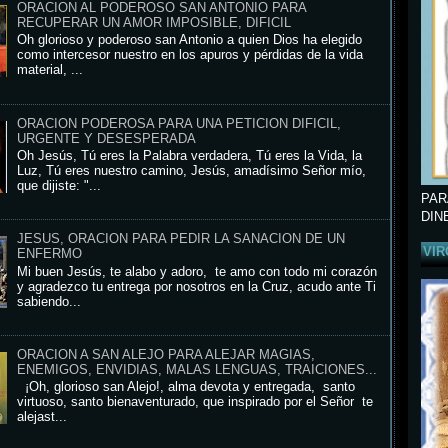
ORACION AL PODEROSO SAN ANTONIO PARA
RECUPERAR UN AMOR IMPOSIBLE, DIFICIL
Oh glorioso y poderoso san Antonio a quien Dios ha elegido
como intercesor nuestro en los apuros y pérdidas de la vida
material, ...
ORACION PODEROSA PARA UNA PETICION DIFICIL,
URGENTE Y DESESPERADA
Oh Jesús, Tú eres la Palabra verdadera, Tú eres la Vida, la
Luz, Tú eres nuestro camino, Jesús, amadísimo Señor mío,
que dijiste: "...
PAR
DIN
JESUS, ORACION PARA PEDIR LA SANACION DE UN
VIR
ENFERMO
Mi buen Jesús, te alabo y adoro, te amo con todo mi corazón
y agradezco tu entrega por nosotros en la Cruz, acudo ante Ti
sabiendo...
ORACION A SAN ALEJO PARA ALEJAR MAGIAS,
ENEMIGOS, ENVIDIAS, MALAS LENGUAS, TRAICIONES...
¡Oh, glorioso san Alejo!, alma devota y entregada, santo
virtuoso, santo bienaventurado, que inspirado por el Señor te
alejast...