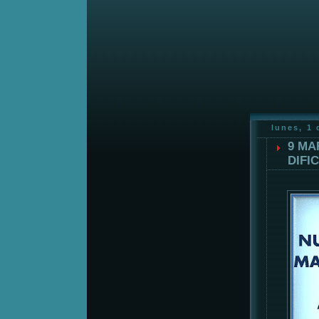
lunes, 1
9 MA
DIFI