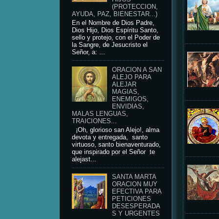
(PROTECCION,
AYUDA, PAZ, BIENESTAR...)
En el Nombre de Dios Padre,
Dios Hijo, Dios Espíritu Santo,
sello y protejo, con el Poder de
la Sangre, de Jesucristo el
Señor, a: ...
ORACION A SAN
ALEJO PARA
ALEJAR
MAGIAS,
ENEMIGOS,
ENVIDIAS,
MALAS LENGUAS,
TRAICIONES...
¡Oh, glorioso san Alejo!, alma
devota y entregada, santo
virtuoso, santo bienaventurado,
que inspirado por el Señor te
alejast...
SANTA MARTA
ORACION MUY
EFECTIVA PARA
PETICIONES
DESESPERADA
S Y URGENTES