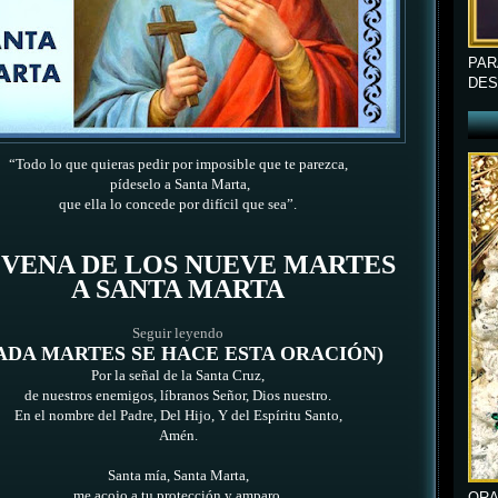
PAR
DES
“Todo lo que quieras pedir por imposible que te parezca,
pídeselo a Santa Marta,
que ella lo concede por difícil que sea”.
VENA DE LOS NUEVE MARTES
A SANTA MARTA
Seguir leyendo
ADA MARTES SE HACE ESTA ORACIÓN)
Por la señal de la Santa Cruz,
de nuestros enemigos, líbranos Señor, Dios nuestro.
En el nombre del Padre, Del Hijo, Y del Espíritu Santo,
Amén.
Santa mía, Santa Marta,
me acojo a tu protección y amparo,
ORA