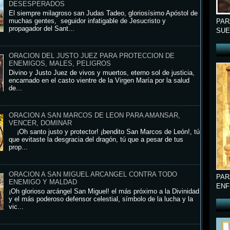
DESESPERADOS
El siempre milagroso san Judas Tadeo, gloriosísimo Apóstol de
muchas gentes, seguidor infatigable de Jesucristo y
PAR
propagador del Sant...
SUE
ORACION DEL JUSTO JUEZ PARA PROTECCION DE
ENEMIGOS, MALES, PELIGROS
Divino y Justo Juez de vivos y muertos, eterno sol de justicia,
encarnado en el casto vientre de la Virgen María por la salud
de...
ORACION A SAN MARCOS DE LEON PARA AMANSAR,
VENCER, DOMINAR
¡Oh santo justo y protector! ¡bendito San Marcos de León!, tú
que evitaste la desgracia del dragón, tú que a pesar de tus
prop...
ORACION A SAN MIGUEL ARCANGEL CONTRA TODO
PAR
ENEMIGO Y MALDAD
ENF
¡Oh glorioso arcángel San Miguel! el más próximo a la Divinidad
y el más poderoso defensor celestial, símbolo de la lucha y la
vic...