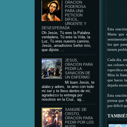
ORACION
PODEROSA
PARA UNA
PETICION
DIFICIL,
URGENTE Y
DESESPERADA
Esta oració
Oh Jesús, Tú eres la Palabra
Marta que 
verdadera, Tú eres la Vida, la
sentimentale
Luz, Tú eres nuestro camino,
los que pasa
Jesús, amadísimo Señor mío,
tienen probl
que dijiste: ...
Cada día, mi
JESUS,
ORACION PARA
sus colores 
PEDIR LA
especifica en
SANACION DE
Mira la llam
UN ENFERMO
que haces la
Mi buen Jesús, te
dejarla ence
alabo y adoro, te amo con todo
mi ser y te llevo dentro de mí,
agradezco tu entrega por
Esta oración
nosotros en la Cruz, ag...
piensa que S
por difícil q
SANGRE DE
CRISTO,
TAMBIÉ
ORACION PARA
PEDIR POR LOS
HIJOS