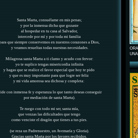
Santa Marta, consuélame en mis penas;
y por la inmensa dicha que gozaste
al hospedar en tu casa al Salvador,
intercede por mí y por toda mi familia
para que siempre conservemos en nuestros corazones a Dios,
y veamos resueltas todas nuestras necesidades.
ORA
UNA
Milagrosa santa Marta a ti clamo y acudo con fervor:
yo te suplico tengas misericordia infinita
y hagas que se realice el favor especial que hoy te pido
y que es muy importante para que logre ser feliz
y mi vida amorosa sea dichosa y completa:
ide con inmensa fe y esperanza lo que tanto deseas conseguir
por mediación de santa Marta).
Te ruego con todo mi ser, santa mía,
que venzas las dificultades que tengo
como venciste el dragón que tienes a tus pies.
(se reza un Padrenuestro, un Avemaría y Gloria).
Gracias santa Marta por los favores recibidos.