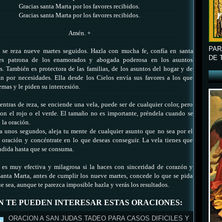
Gracias santa Marta por los favores recibidos.
Gracias santa Marta por los favores recibidos.
Amén. +
PAR
n se reza nueve martes seguidos. Hazla con mucha fe, confía en santa
DE 
es patrona de los enamorados y abogada poderosa en los asuntos
s. También es protectora de las familias, de los asuntos del hogar y de
n por necesidades. Ella desde los Cielos envía sus favores a los que
emas y le piden su intercesión.
entras de reza, se enciende una vela, puede ser de cualquier color, pero
son el rojo o el verde. El tamaño no es importante, préndela cuando se
 la oración.
a unos segundos, aleja tu mente de cualquier asunto que no sea por el
 oración y concéntrate en lo que deseas conseguir. La vela tienes que
ndida hasta que se consuma.
 es muy efectiva y milagrosa si la haces con sinceridad de corazón y
anta Marta, antes de cumplir los nueve martes, concede lo que se pida
ue sea, aunque te parezca imposible hazla y verás los resultados.
N TE PUEDEN INTERESAR ESTAS ORACIONES:
ORACION A SAN JUDAS TADEO PARA CASOS DIFICILES Y