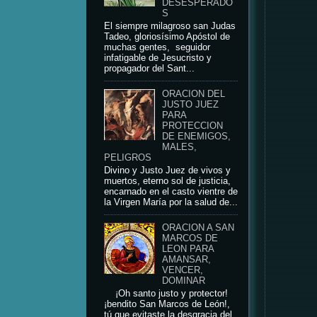
DESESPERADO
S
El siempre milagroso san Judas
Tadeo, gloriosísimo Apóstol de
muchas gentes, seguidor
infatigable de Jesucristo y
propagador del Sant...
ORACION DEL
JUSTO JUEZ
PARA
PROTECCION
DE ENEMIGOS,
MALES,
PELIGROS
Divino y Justo Juez de vivos y
muertos, eterno sol de justicia,
encarnado en el casto vientre de
la Virgen María por la salud de...
ORACION A SAN
MARCOS DE
LEON PARA
AMANSAR,
VENCER,
DOMINAR
¡Oh santo justo y protector!
¡bendito San Marcos de León!,
tú que evitaste la desgracia del