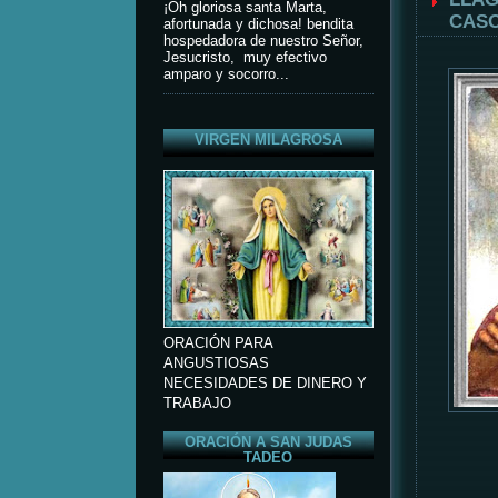
¡Oh gloriosa santa Marta,
CASO
afortunada y dichosa! bendita
hospedadora de nuestro Señor,
Jesucristo, muy efectivo
amparo y socorro...
VIRGEN MILAGROSA
ORACIÓN PARA
ANGUSTIOSAS
NECESIDADES DE DINERO Y
TRABAJO
ORACIÓN A SAN JUDAS
TADEO