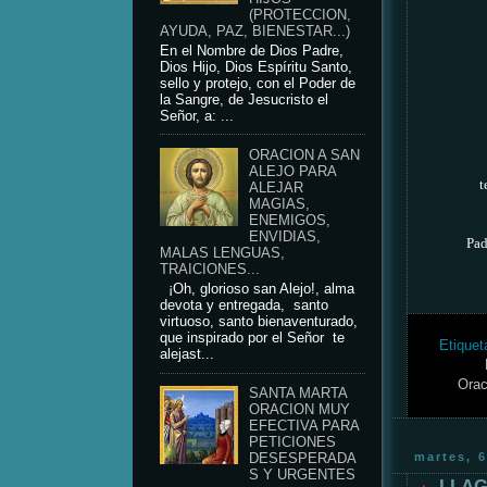
(PROTECCION,
AYUDA, PAZ, BIENESTAR...)
En el Nombre de Dios Padre,
Dios Hijo, Dios Espíritu Santo,
sello y protejo, con el Poder de
la Sangre, de Jesucristo el
Señor, a: ...
ORACION A SAN
ALEJO PARA
t
ALEJAR
MAGIAS,
ENEMIGOS,
ENVIDIAS,
Pad
MALAS LENGUAS,
TRAICIONES...
¡Oh, glorioso san Alejo!, alma
devota y entregada, santo
virtuoso, santo bienaventurado,
que inspirado por el Señor te
Etiquet
alejast...
Orac
SANTA MARTA
ORACION MUY
EFECTIVA PARA
PETICIONES
martes, 
DESESPERADA
S Y URGENTES
LLAG