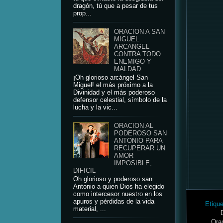
dragón, tú que a pesar de tus
prop...
ORACION A SAN
MIGUEL
ARCANGEL
CONTRA TODO
ENEMIGO Y
MALDAD
¡Oh glorioso arcángel San
Miguel! el más próximo a la
Divinidad y el más poderoso
defensor celestial, símbolo de la
lucha y la vic...
ORACION AL
PODEROSO SAN
ANTONIO PARA
RECUPERAR UN
AMOR
IMPOSIBLE,
DIFICIL
Oh glorioso y poderoso san
Antonio a quien Dios ha elegido
como intercesor nuestro en los
apuros y pérdidas de la vida
Etiqu
material, ...
Ora