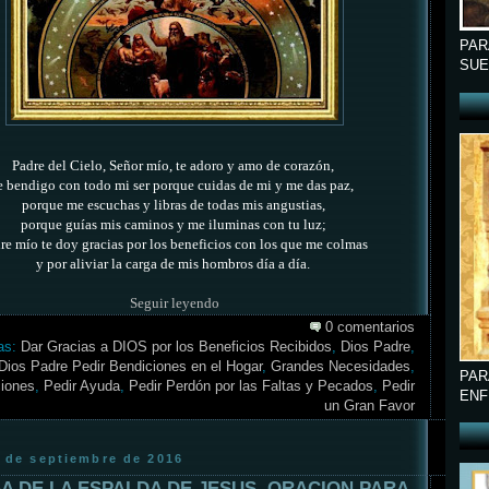
PAR
SUE
Padre del Cielo, Señor mío, te adoro y amo de corazón,
e bendigo con todo mi ser porque cuidas de mi y me das paz,
porque me escuchas y libras de todas mis angustias,
porque guías mis caminos y me iluminas con tu luz;
re mío te doy gracias por los beneficios con los que me colmas
y por aliviar la carga de mis hombros día a día.
Seguir leyendo
0 comentarios
as:
Dar Gracias a DIOS por los Beneficios Recibidos
,
Dios Padre
,
Dios Padre Pedir Bendiciones en el Hogar
,
Grandes Necesidades
,
PAR
iones
,
Pedir Ayuda
,
Pedir Perdón por las Faltas y Pecados
,
Pedir
ENF
un Gran Favor
6 de septiembre de 2016
A DE LA ESPALDA DE JESUS, ORACION PARA