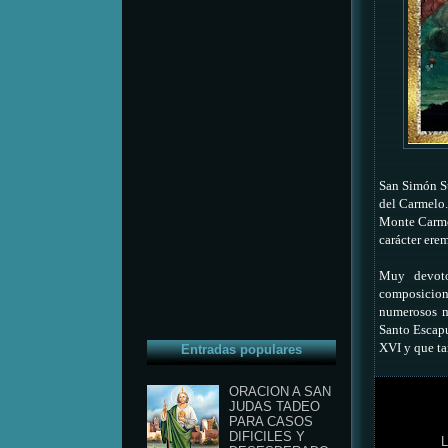
San Simón Sto
del Carmelo.
Monte Carmel
carácter ere
Muy devoto
composicione
numerosos m
Santo Escapu
XVI y que ta
Entradas populares
ORACION A SAN
JUDAS TADEO
PARA CASOS
DIFICILES Y
L