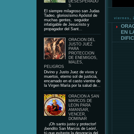
DESESPERADO
S
El siempre milagroso san Judas
Tadeo, gloriosísimo Apóstol de
viernes,
muchas gentes, seguidor
infatigable de Jesucristo y
ORAC
propagador del Sant...
EN L
DIFI
ORACION DEL
JUSTO JUEZ
PARA
PROTECCION
DE ENEMIGOS,
MALES,
PELIGROS
Divino y Justo Juez de vivos y
muertos, eterno sol de justicia,
encarnado en el casto vientre de
la Virgen María por la salud de...
ORACION A SAN
MARCOS DE
LEON PARA
AMANSAR,
VENCER,
DOMINAR
¡Oh santo justo y protector!
¡bendito San Marcos de León!,
tú que evitaste la desgracia del