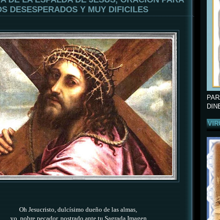
S DESESPERADOS Y MUY DIFICILES
PAR
DIN
VIR
Oh Jesucristo, dulcísimo dueño de las almas,
yo, pobre pecador, postrado ante tu Sagrada Imagen