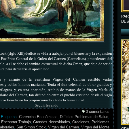
PAR
DES
ck (siglo XIII) dedicó su vida a trabajar por el bienestar y la expansión
 Fue Prior General de la Orden del Carmen (Carmelitas), procedentes del
o, a él se debe el cambio estructural de dicha Orden, que dejo de ser de
mita para dedicarse al apostolado.
 y amante de la Santísima Virgen del Carmen escribió varias
s y bellos himnos marianos. Tenía el don celestial de obrar grandes y
ilagros, y, en una aparición, recibió de manos de la Virgen María el
lario del Carmen, tan difundido entre el pueblo cristiano desde el siglo
ntos beneficios ha proporcionado a toda la humanidad.
Seguir leyendo
0 comentarios
Etiquetas:
Carencias Económicas
,
Difíciles Problemas de Salud
,
Encontrar Trabajo
,
Grandes Necesidades
,
Oraciones
,
Problemas
aborales
,
San Simón Stock
,
Virgen del Carmen
,
Virgen del Monte
ORA