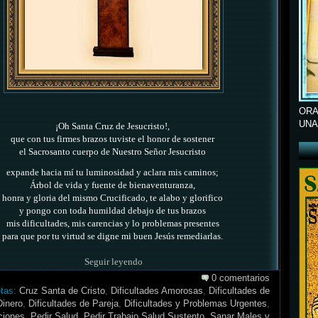
ORA
UNA
¡Oh Santa Cruz de Jesucristo!,
que con tus firmes brazos tuviste el honor de sostener
el Sacrosanto cuerpo de Nuestro Señor Jesucristo
expande hacia mí tu luminosidad y aclara mis caminos;
Árbol de vida y fuente de bienaventuranza,
honra y gloria del mismo Crucificado, te alabo y glorifico
y pongo con toda humildad debajo de tus brazos
mis dificultades, mis carencias y lo problemas presentes
para que por tu virtud se digne mi buen Jesús remediarlas.
Seguir leyendo
0 comentarios
etas:
Cruz Santa de Cristo
,
Dificultades Amorosas
,
Dificultades de
Dinero
,
Dificultades de Pareja
,
Dificultades y Problemas Urgentes
,
ciones
,
Pedir Salud
,
Pedir Trabajo Salud Sustento
,
Sanar Males y