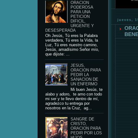
ORACION
PODEROSA
PARA UNA
PETICION
jueves, 
DIFICIL,
URGENTE Y
ORAC
DESESPERADA
BENE
Oh Jesús, Tú eres la Palabra
verdadera, Tú eres la Vida, la
Luz, Tú eres nuestro camino,
Jesús, amadísimo Señor mío,
que dijiste: ...
JESUS,
ORACION PARA
PEDIR LA
SANACION DE
UN ENFERMO
Mi buen Jesús, te
alabo y adoro, te amo con todo
mi ser y te llevo dentro de mí,
agradezco tu entrega por
nosotros en la Cruz, ag...
SANGRE DE
CRISTO,
ORACION PARA
PEDIR POR LOS
HIJOS