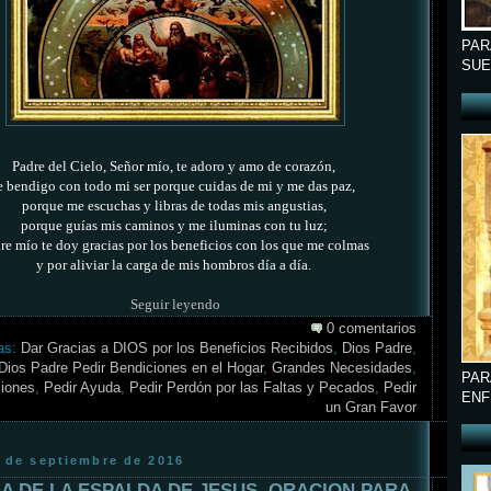
PAR
SUE
Padre del Cielo, Señor mío, te adoro y amo de corazón,
e bendigo con todo mi ser porque cuidas de mi y me das paz,
porque me escuchas y libras de todas mis angustias,
porque guías mis caminos y me iluminas con tu luz;
re mío te doy gracias por los beneficios con los que me colmas
y por aliviar la carga de mis hombros día a día.
Seguir leyendo
0 comentarios
as:
Dar Gracias a DIOS por los Beneficios Recibidos
,
Dios Padre
,
Dios Padre Pedir Bendiciones en el Hogar
,
Grandes Necesidades
,
PAR
iones
,
Pedir Ayuda
,
Pedir Perdón por las Faltas y Pecados
,
Pedir
ENF
un Gran Favor
6 de septiembre de 2016
A DE LA ESPALDA DE JESUS, ORACION PARA