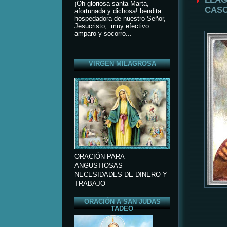
¡Oh gloriosa santa Marta,
CASO
afortunada y dichosa! bendita
hospedadora de nuestro Señor,
Jesucristo, muy efectivo
amparo y socorro...
VIRGEN MILAGROSA
ORACIÓN PARA
ANGUSTIOSAS
NECESIDADES DE DINERO Y
TRABAJO
ORACIÓN A SAN JUDAS
TADEO