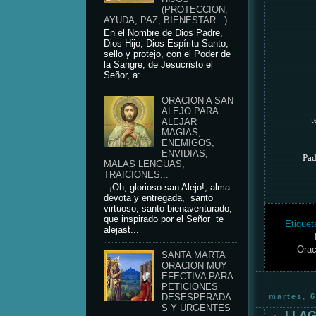
(PROTECCION,
AYUDA, PAZ, BIENESTAR...)
En el Nombre de Dios Padre,
Dios Hijo, Dios Espíritu Santo,
sello y protejo, con el Poder de
la Sangre, de Jesucristo el
Señor, a: ...
ORACION A SAN
ALEJO PARA
t
ALEJAR
MAGIAS,
ENEMIGOS,
ENVIDIAS,
Pad
MALAS LENGUAS,
TRAICIONES...
¡Oh, glorioso san Alejo!, alma
devota y entregada, santo
virtuoso, santo bienaventurado,
que inspirado por el Señor te
Etiquet
alejast...
Orac
SANTA MARTA
ORACION MUY
EFECTIVA PARA
PETICIONES
martes, 
DESESPERADA
S Y URGENTES
LLAG