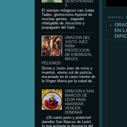
DESESPERADO
S
El siempre milagroso san Judas
Tadeo, gloriosísimo Apóstol de
viernes,
muchas gentes, seguidor
infatigable de Jesucristo y
ORAC
propagador del Sant...
EN L
DIFI
ORACION DEL
JUSTO JUEZ
PARA
PROTECCION
DE ENEMIGOS,
MALES,
PELIGROS
Divino y Justo Juez de vivos y
muertos, eterno sol de justicia,
encarnado en el casto vientre de
la Virgen María por la salud de...
ORACION A SAN
MARCOS DE
LEON PARA
AMANSAR,
VENCER,
DOMINAR
¡Oh santo justo y protector!
¡bendito San Marcos de León!,
tú que evitaste la desgracia del