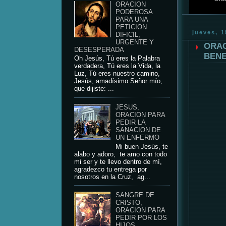
ORACION
PODEROSA
PARA UNA
PETICION
jueves, 
DIFICIL,
URGENTE Y
ORAC
DESESPERADA
BENE
Oh Jesús, Tú eres la Palabra
verdadera, Tú eres la Vida, la
Luz, Tú eres nuestro camino,
Jesús, amadísimo Señor mío,
que dijiste: ...
JESUS,
ORACION PARA
PEDIR LA
SANACION DE
UN ENFERMO
Mi buen Jesús, te
alabo y adoro, te amo con todo
mi ser y te llevo dentro de mí,
agradezco tu entrega por
nosotros en la Cruz, ag...
SANGRE DE
CRISTO,
ORACION PARA
PEDIR POR LOS
HIJOS