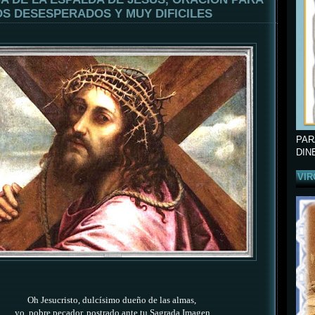
S DESESPERADOS Y MUY DIFICILES
PAR
DIN
VIR
Oh Jesucristo, dulcísimo dueño de las almas,
yo, pobre pecador, postrado ante tu Sagrada Imagen