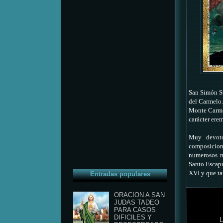
San Simón Sto
del Carmelo.
Monte Carmel
carácter ere
Muy devoto
composicione
numerosos m
Santo Escapu
XVI y que ta
Entradas populares
ORACION A SAN
JUDAS TADEO
PARA CASOS
DIFICILES Y
L