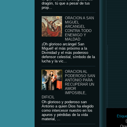
dragón, tú que a pesar de tus
prop...
ORACION A SAN
MIGUEL
ARCANGEL
CONTRA TODO
ENEMIGO Y
MALDAD
¡Oh glorioso arcángel San
Miguel! el más próximo a la
Divinidad y el más poderoso
defensor celestial, símbolo de la
lucha y la vic...
ORACION AL
PODEROSO SAN
ANTONIO PARA
RECUPERAR UN
AMOR
IMPOSIBLE,
DIFICIL
Oh glorioso y poderoso san
Antonio a quien Dios ha elegido
como intercesor nuestro en los
apuros y pérdidas de la vida
Etiqu
material, ...
Ora