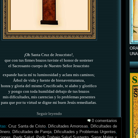
ORA
UNA
¡Oh Santa Cruz de Jesucristo!,
que con tus firmes brazos tuviste el honor de sostener
el Sacrosanto cuerpo de Nuestro Señor Jesucristo
expande hacia mí tu luminosidad y aclara mis caminos;
Árbol de vida y fuente de bienaventuranza,
honra y gloria del mismo Crucificado, te alabo y glorifico
y pongo con toda humildad debajo de tus brazos
mis dificultades, mis carencias y lo problemas presentes
para que por tu virtud se digne mi buen Jesús remediarlas.
Seguir leyendo
0 comentarios
etas:
Cruz Santa de Cristo
,
Dificultades Amorosas
,
Dificultades de
Dinero
,
Dificultades de Pareja
,
Dificultades y Problemas Urgentes
,
ciones
,
Pedir Salud
,
Pedir Trabajo Salud Sustento
,
Sanar Males y