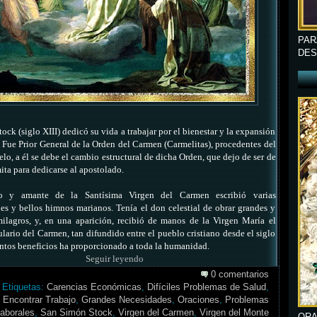
PAR
DES
ck (siglo XIII) dedicó su vida a trabajar por el bienestar y la expansión
 Fue Prior General de la Orden del Carmen (Carmelitas), procedentes del
o, a él se debe el cambio estructural de dicha Orden, que dejo de ser de
mita para dedicarse al apostolado.
 y amante de la Santísima Virgen del Carmen escribió varias
s y bellos himnos marianos. Tenía el don celestial de obrar grandes y
ilagros, y, en una aparición, recibió de manos de la Virgen María el
lario del Carmen, tan difundido entre el pueblo cristiano desde el siglo
ntos beneficios ha proporcionado a toda la humanidad.
Seguir leyendo
0 comentarios
Etiquetas:
Carencias Económicas
,
Difíciles Problemas de Salud
,
Encontrar Trabajo
,
Grandes Necesidades
,
Oraciones
,
Problemas
aborales
,
San Simón Stock
,
Virgen del Carmen
,
Virgen del Monte
ORA