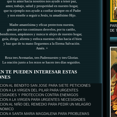
que tu amor hacia nosotros nos ayude a tener paz,
amor, trabajo, salud y prosperidad en nuestro hogar,
que tu ejemplo nos ayude a confiar siempre en el Padre
y nos enseñe a seguir a Jesús, tu amadísimo Hijo.
Madre amantísima y eficaz protectora nuestra,
PAR
gracias por tus continuos desvelos, por tu cariño,
DE 
bendícenos, ampáranos y nunca te alejes de nuestro hogar,
guía, dirige, alienta y enfoca nuestras vidas hacia el bien
y haz que de tu mano lleguemos a la Eterna Salvación.
Amén. +
Reza tres Avemarías, tres Padrenuestro y tres Glorias.
La oración junto a los rezos se hacen tres días seguidos.
N TE PUEDEN INTERESAR ESTAS
ONES
CION AL BENDITO SAN JOSE PARA SIETE PETICIONES
CION A LA VIRGEN DEL PILAR PARA URGENTES
ESIDADES Y PROTECCION CONTRA ENEMIGOS
CION A LA VIRGEN PARA URGENTES NECESIDADES
CION AL NIÑO DEL REMEDIO PARA PEDIR UN MILAGRO
NOMICO
CION A SANTA MARIA MAGDALENA PARA PROBLEMAS