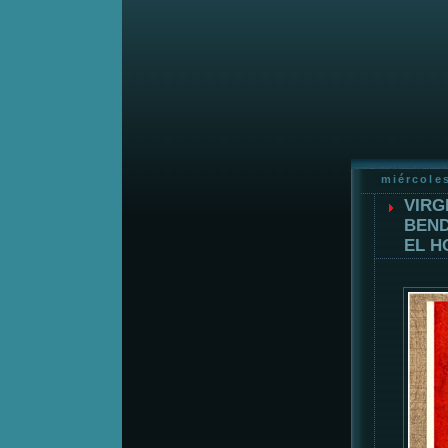
miércole
VIRG
BEND
EL H