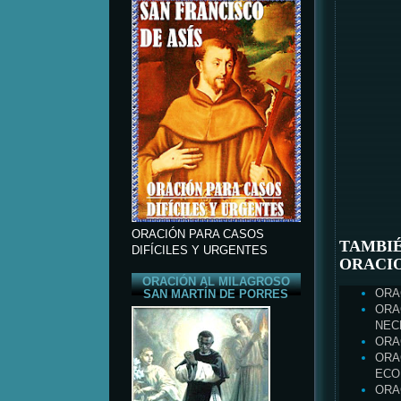
ORACIÓN PARA CASOS
TAMBIÉ
DIFÍCILES Y URGENTES
ORACI
ORACIÓN AL MILAGROSO
ORA
SAN MARTÍN DE PORRES
ORA
NEC
ORA
ORA
ECO
ORA