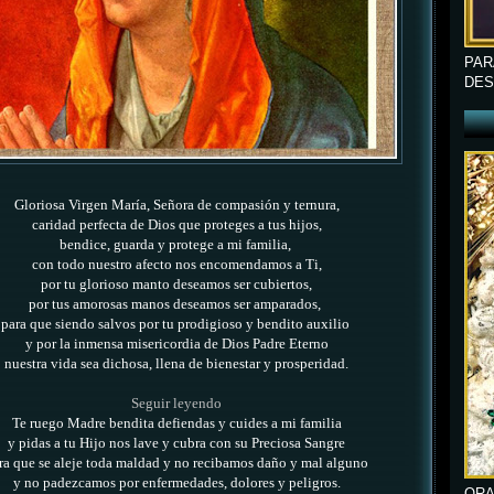
PAR
DES
Gloriosa Virgen María, Señora de compasión y ternura,
caridad perfecta de Dios que proteges a tus hijos,
bendice, guarda y protege a mi familia,
con todo nuestro afecto nos encomendamos a Ti,
por tu glorioso manto deseamos ser cubiertos,
por tus amorosas manos deseamos ser amparados,
para que siendo salvos por tu prodigioso y bendito auxilio
y por la inmensa misericordia de Dios Padre Eterno
nuestra vida sea dichosa, llena de bienestar y prosperidad.
Seguir leyendo
Te ruego Madre bendita defiendas y cuides a mi familia
y pidas a tu Hijo nos lave y cubra con su Preciosa Sangre
ra que se aleje toda maldad y no recibamos daño y mal alguno
y no padezcamos por enfermedades, dolores y peligros.
ORA