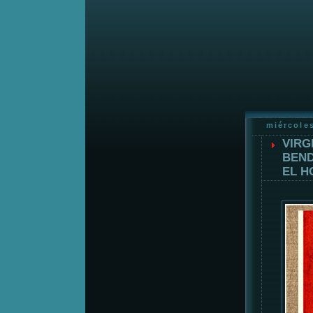
miércole
VIRG
BEND
EL H