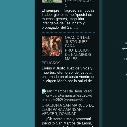
DESESPERADO
S
El siempre milagroso san Judas
Tadeo, gloriosísimo Apóstol de
muchas gentes, seguidor
infatigable de Jesucristo y
propagador del Sant...
ORACION DEL
JUSTO JUEZ
l
PARA
que
PROTECCION
DE ENEMIGOS,
y 
MALES,
PELIGROS
Divino y Justo Juez de vivos y
muertos, eterno sol de justicia,
encarnado en el casto vientre de
la Virgen María por la salud de...
ORACION A SAN MARCOS DE
LEON PARA AMANSAR,
VENCER, DOMINAR
¡Oh santo justo y protector!
¡bendito San Marcos de León!,