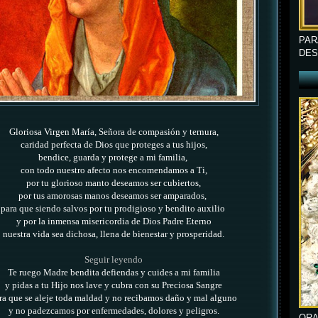
PAR
DES
Gloriosa Virgen María, Señora de compasión y ternura,
caridad perfecta de Dios que proteges a tus hijos,
bendice, guarda y protege a mi familia,
con todo nuestro afecto nos encomendamos a Ti,
por tu glorioso manto deseamos ser cubiertos,
por tus amorosas manos deseamos ser amparados,
para que siendo salvos por tu prodigioso y bendito auxilio
y por la inmensa misericordia de Dios Padre Eterno
nuestra vida sea dichosa, llena de bienestar y prosperidad.
Seguir leyendo
Te ruego Madre bendita defiendas y cuides a mi familia
y pidas a tu Hijo nos lave y cubra con su Preciosa Sangre
ra que se aleje toda maldad y no recibamos daño y mal alguno
y no padezcamos por enfermedades, dolores y peligros.
ORA