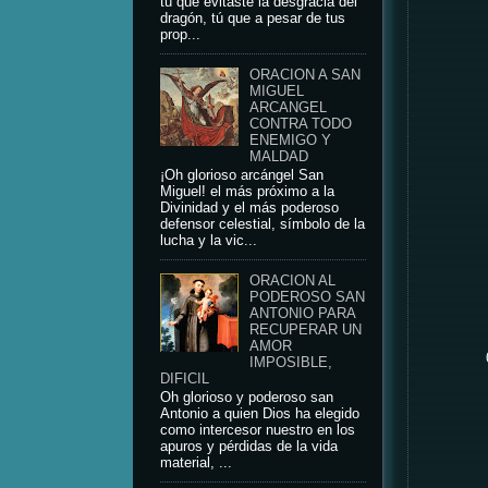
tú que evitaste la desgracia del
dragón, tú que a pesar de tus
prop...
ORACION A SAN
MIGUEL
ARCANGEL
CONTRA TODO
ENEMIGO Y
MALDAD
¡Oh glorioso arcángel San
Miguel! el más próximo a la
Divinidad y el más poderoso
defensor celestial, símbolo de la
lucha y la vic...
ORACION AL
PODEROSO SAN
ANTONIO PARA
RECUPERAR UN
AMOR
IMPOSIBLE,
DIFICIL
Oh glorioso y poderoso san
Antonio a quien Dios ha elegido
como intercesor nuestro en los
apuros y pérdidas de la vida
material, ...