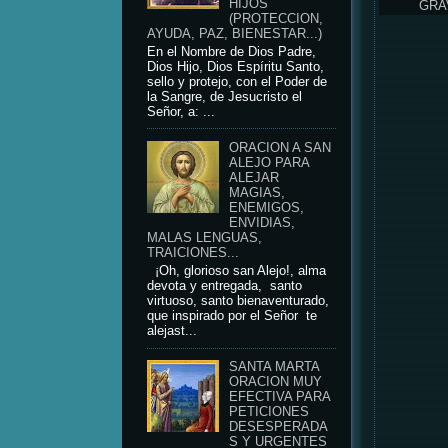
HIJOS
GRA
(PROTECCION,
AYUDA, PAZ, BIENESTAR...)
En el Nombre de Dios Padre,
Dios Hijo, Dios Espíritu Santo,
sello y protejo, con el Poder de
la Sangre, de Jesucristo el
Señor, a: ...
ORACION A SAN
ALEJO PARA
ALEJAR
MAGIAS,
ENEMIGOS,
ENVIDIAS,
MALAS LENGUAS,
TRAICIONES...
¡Oh, glorioso san Alejo!, alma
devota y entregada, santo
virtuoso, santo bienaventurado,
que inspirado por el Señor te
alejast...
SANTA MARTA
ORACION MUY
EFECTIVA PARA
PETICIONES
DESESPERADA
S Y URGENTES