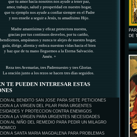
que tu amor hacia nosotros nos ayude a tener paz,
amor, trabajo, salud y prosperidad en nuestro hogar,
que tu ejemplo nos ayude a confiar siempre en el Padre
y nos enseñe a seguir a Jesús, tu amadísimo Hijo.
Madre amantísima y eficaz protectora nuestra,
PAR
gracias por tus continuos desvelos, por tu cariño,
DE 
bendícenos, ampáranos y nunca te alejes de nuestro hogar,
guía, dirige, alienta y enfoca nuestras vidas hacia el bien
y haz que de tu mano lleguemos a la Eterna Salvación.
Amén. +
Reza tres Avemarías, tres Padrenuestro y tres Glorias.
La oración junto a los rezos se hacen tres días seguidos.
N TE PUEDEN INTERESAR ESTAS
ONES
CION AL BENDITO SAN JOSE PARA SIETE PETICIONES
CION A LA VIRGEN DEL PILAR PARA URGENTES
ESIDADES Y PROTECCION CONTRA ENEMIGOS
CION A LA VIRGEN PARA URGENTES NECESIDADES
CION AL NIÑO DEL REMEDIO PARA PEDIR UN MILAGRO
NOMICO
CION A SANTA MARIA MAGDALENA PARA PROBLEMAS