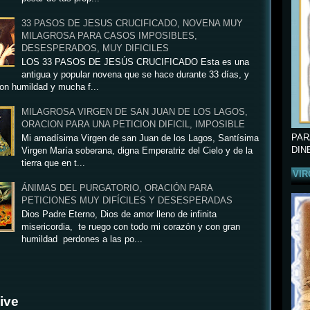
33 PASOS DE JESUS CRUCIFICADO, NOVENA MUY
MILAGROSA PARA CASOS IMPOSIBLES,
DESESPERADOS, MUY DIFICILES
LOS 33 PASOS DE JESÚS CRUCIFICADO Esta es una
antigua y popular novena que se hace durante 33 días, y
on humildad y mucha f...
MILAGROSA VIRGEN DE SAN JUAN DE LOS LAGOS,
ORACION PARA UNA PETICION DIFICIL, IMPOSIBLE
PAR
Mi amadísima Virgen de san Juan de los Lagos, Santísima
DIN
Virgen María soberana, digna Emperatriz del Cielo y de la
tierra que en t...
VIR
ÁNIMAS DEL PURGATORIO, ORACIÓN PARA
PETICIONES MUY DIFÍCILES Y DESESPERADAS
Dios Padre Eterno, Dios de amor lleno de infinita
misericordia, te ruego con todo mi corazón y con gran
humildad perdones a las po...
ive