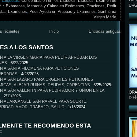
Etiquetas:
Concentración en los Estudios
,
Estudios
,
Examen de
URG
ir
,
Exámenes
,
Memoria y Calma en Exámenes
,
Oraciones
,
Pedir
obar Exámenes
,
Pedir Ayuda en Pruebas y Exámenes
,
Santísima
Virgen María
s recientes
Inicio
Entradas antiguas
ES A LOS SANTOS
N A LA VIRGEN MARIA PARA PEDIR APROBAR LOS
NES
- 5/22/2025
N A SANTA FILOMENA PARA PETICIONES
PERADAS
- 4/23/2025
N A SAN LÁZARO PARA URGENTES PETICIONES
ICAS, ALEJAR RUINAS, DEUDAS, CARENCIAS
- 3/25/2025
N A SAN VALENTIN PARA PEDIR AMOR Y UNION EN LA
ORA
- 2/11/2025
DIF
N AL ARCANGEL SAN RAFAEL PARA SUERTE,
RIDAD, AMOR, TRABAJO, SALUD
- 1/15/2024
LMENTE TE RECOMIENDO ESTA
: