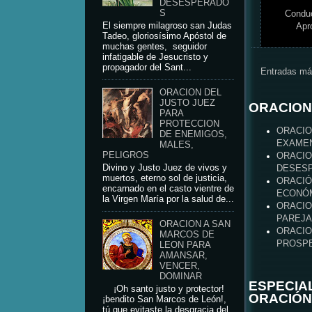
DESESPERADO
S
Conduc
El siempre milagroso san Judas
Apr
Tadeo, gloriosísimo Apóstol de
muchas gentes, seguidor
infatigable de Jesucristo y
propagador del Sant...
Entradas má
ORACION DEL
JUSTO JUEZ
ORACION
PARA
PROTECCION
ORACIO
DE ENEMIGOS,
EXAME
MALES,
PELIGROS
ORACIO
Divino y Justo Juez de vivos y
DESES
muertos, eterno sol de justicia,
ORACIÓ
encarnado en el casto vientre de
ECONÓM
la Virgen María por la salud de...
ORACIO
PAREJA
ORACION A SAN
ORACIO
MARCOS DE
PROSPE
LEON PARA
AMANSAR,
VENCER,
DOMINAR
ESPECIA
¡Oh santo justo y protector!
ORACIÓN
¡bendito San Marcos de León!,
tú que evitaste la desgracia del