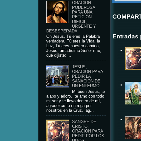
ORACION
PODEROSA
PARA UNA
COMPART
PETICION
DIFICIL,
URGENTE Y
DESESPERADA
Entradas 
Oh Jesús, Tú eres la Palabra
verdadera, Tú eres la Vida, la
Luz, Tú eres nuestro camino,
Jesús, amadísimo Señor mío,
que dijiste: ...
JESUS,
ORACION PARA
PEDIR LA
SANACION DE
UN ENFERMO
Mi buen Jesús, te
alabo y adoro, te amo con todo
mi ser y te llevo dentro de mí,
agradezco tu entrega por
nosotros en la Cruz, ag...
SANGRE DE
CRISTO,
ORACION PARA
PEDIR POR LOS
HIJOS