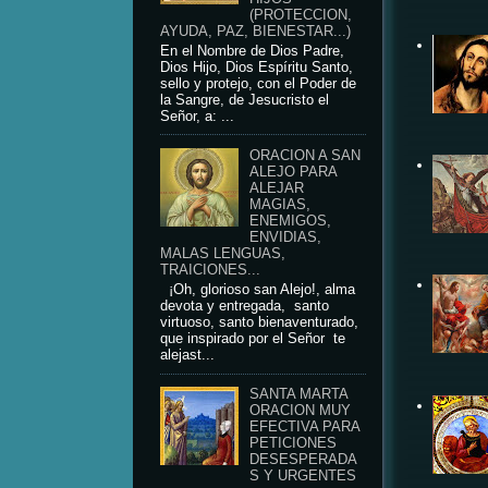
(PROTECCION,
AYUDA, PAZ, BIENESTAR...)
En el Nombre de Dios Padre,
Dios Hijo, Dios Espíritu Santo,
sello y protejo, con el Poder de
la Sangre, de Jesucristo el
Señor, a: ...
ORACION A SAN
ALEJO PARA
ALEJAR
MAGIAS,
ENEMIGOS,
ENVIDIAS,
MALAS LENGUAS,
TRAICIONES...
¡Oh, glorioso san Alejo!, alma
devota y entregada, santo
virtuoso, santo bienaventurado,
que inspirado por el Señor te
alejast...
SANTA MARTA
ORACION MUY
EFECTIVA PARA
PETICIONES
DESESPERADA
S Y URGENTES