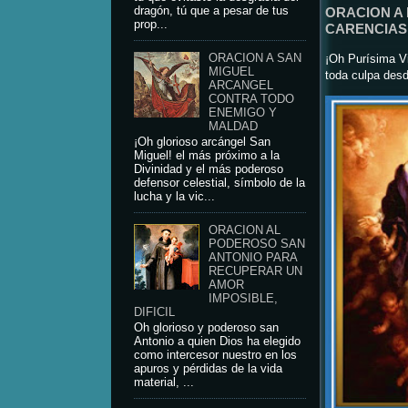
dragón, tú que a pesar de tus
ORACION A
prop...
CARENCIAS 
ORACION A SAN
¡Oh Purísima Vi
MIGUEL
toda culpa desd
ARCANGEL
CONTRA TODO
ENEMIGO Y
MALDAD
¡Oh glorioso arcángel San
Miguel! el más próximo a la
Divinidad y el más poderoso
defensor celestial, símbolo de la
lucha y la vic...
ORACION AL
PODEROSO SAN
ANTONIO PARA
RECUPERAR UN
AMOR
IMPOSIBLE,
DIFICIL
Oh glorioso y poderoso san
Antonio a quien Dios ha elegido
como intercesor nuestro en los
apuros y pérdidas de la vida
material, ...