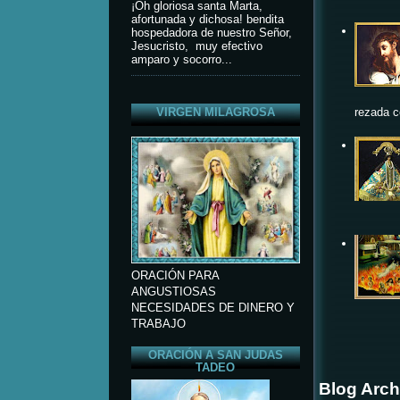
¡Oh gloriosa santa Marta,
afortunada y dichosa! bendita
hospedadora de nuestro Señor,
Jesucristo, muy efectivo
amparo y socorro...
rezada c
VIRGEN MILAGROSA
ORACIÓN PARA
ANGUSTIOSAS
NECESIDADES DE DINERO Y
TRABAJO
ORACIÓN A SAN JUDAS
TADEO
Blog Arch