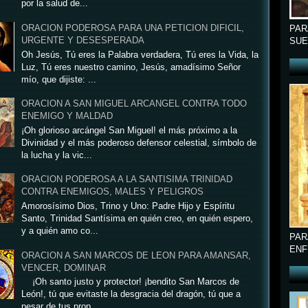
por la salud de...
ORACION PODEROSA PARA UNA PETICION DIFICIL,
PAR
URGENTE Y DESESPERADA
SUE
Oh Jesús, Tú eres la Palabra verdadera, Tú eres la Vida, la
Luz, Tú eres nuestro camino, Jesús, amadísimo Señor
mío, que dijiste: ...
ORACION A SAN MIGUEL ARCANGEL CONTRA TODO
ENEMIGO Y MALDAD
¡Oh glorioso arcángel San Miguel! el más próximo a la
Divinidad y el más poderoso defensor celestial, símbolo de
la lucha y la vic...
ORACION PODEROSA A LA SANTISIMA TRINIDAD
CONTRA ENEMIGOS, MALES Y PELIGROS
Amorosísimo Dios, Trino y Uno: Padre Hijo y Espíritu
Santo, Trinidad Santísima en quién creo, en quién espero,
y a quién amo co...
PAR
ENF
ORACION A SAN MARCOS DE LEON PARA AMANSAR,
VENCER, DOMINAR
¡Oh santo justo y protector! ¡bendito San Marcos de
León!, tú que evitaste la desgracia del dragón, tú que a
pesar de tus prop...