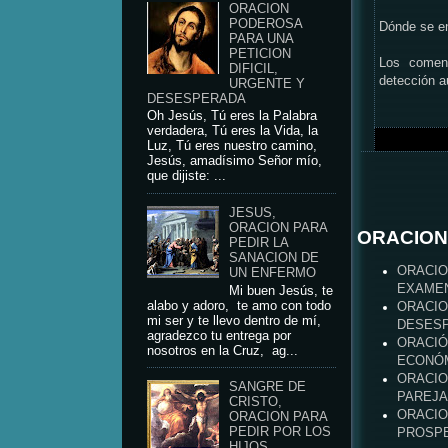
ORACION
PODEROSA
Dónde se e
PARA UNA
PETICION
Los coment
DIFICIL,
detección 
URGENTE Y
DESESPERADA
Oh Jesús, Tú eres la Palabra
verdadera, Tú eres la Vida, la
Luz, Tú eres nuestro camino,
Jesús, amadísimo Señor mío,
que dijiste: ...
JESUS,
ORACION PARA
ORACION
PEDIR LA
SANACION DE
ORACIO
UN ENFERMO
EXAME
Mi buen Jesús, te
alabo y adoro, te amo con todo
ORACIO
mi ser y te llevo dentro de mí,
DESES
agradezco tu entrega por
ORACIÓ
nosotros en la Cruz, ag...
ECONÓM
ORACIO
SANGRE DE
PAREJA
CRISTO,
ORACIO
ORACION PARA
PEDIR POR LOS
PROSPE
HIJOS