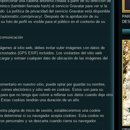
oporcionar una cadena anónima creada a partir de su dirección de
rónico (también llamada hash) al servicio Gravatar para ver si la
ndo. La política de privacidad del servicio Gravatar está disponible
PAR
://automattic.com/privacy/. Después de la aprobación de su
DES
su foto de perfil es visible para el público en el contexto de su
.
comunicación
ágenes al sitio web, debes evitar subir imágenes con datos de
ncrustados (GPS EXIF) incluidos. Los visitantes del sitio web
argar y extraer cualquier dato de ubicación de las imágenes del
comentario en nuestro sitio, puede optar por guardar su nombre,
e correo electrónico y sitio web en cookies. Estos son para su
para que no tenga que volver a rellenar sus datos cuando deje otro
 Estas cookies tendrán una duración de un año.
uestra página de inicio de sesión, estableceremos una cookie
ra determinar si su navegador acepta cookies. Esta cookie no
tos personales y se descarta cuando cierra su navegador.
ORA