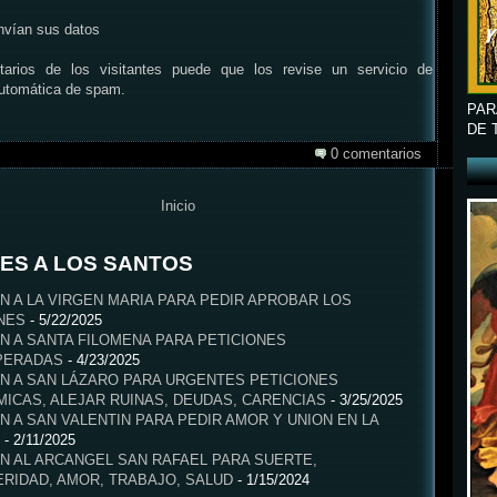
nvían sus datos
arios de los visitantes puede que los revise un servicio de
automática de spam.
PAR
DE 
0 comentarios
Inicio
ES A LOS SANTOS
N A LA VIRGEN MARIA PARA PEDIR APROBAR LOS
NES
- 5/22/2025
N A SANTA FILOMENA PARA PETICIONES
PERADAS
- 4/23/2025
N A SAN LÁZARO PARA URGENTES PETICIONES
ICAS, ALEJAR RUINAS, DEUDAS, CARENCIAS
- 3/25/2025
N A SAN VALENTIN PARA PEDIR AMOR Y UNION EN LA
- 2/11/2025
N AL ARCANGEL SAN RAFAEL PARA SUERTE,
RIDAD, AMOR, TRABAJO, SALUD
- 1/15/2024