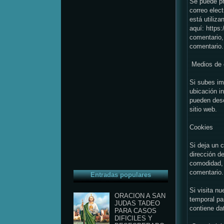
Se puede pr
correo elect
está utiliza
aquí: https
comentario, 
comentario
Medios de 
Si subes im
ubicación i
pueden desc
sitio web.
Cookies
Si deja un 
dirección d
comodidad, 
comentario.
Entradas populares
Si visita n
ORACION A SAN
temporal pa
JUDAS TADEO
contiene da
PARA CASOS
DIFICILES Y