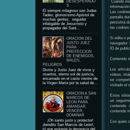
DESESPERADO
Cuando inic
S
información 
El siempre milagroso san Judas
Las cookies
Tadeo, gloriosísimo Apóstol de
pantalla du
muchas gentes, seguidor
persistirá 
infatigable de Jesucristo y
las cookies
propagador del Sant...
Si edita o p
ORACION DEL
JUSTO JUEZ
navegador. 
PARA
ID de publi
PROTECCION
DE ENEMIGOS,
Contenido i
MALES,
PELIGROS
Los artícul
Divino y Justo Juez de vivos y
muertos, eterno sol de justicia,
videos, imá
encarnado en el casto vientre de
se comport
la Virgen María por la salud de...
visitado el 
ORACION A SAN
Estos sitio
MARCOS DE
un seguimi
LEON PARA
contenido 
AMANSAR,
VENCER,
contenido i
DOMINAR
¡Oh santo justo y protector!
Con quién 
¡bendito San Marcos de León!,
tú que evitaste la desgracia del