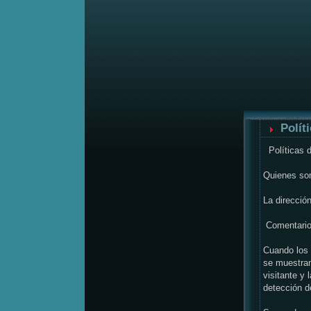
Polít
Políticas 
Quienes s
La direcció
Comentari
Cuando los 
se muestran
visitante y
detección 