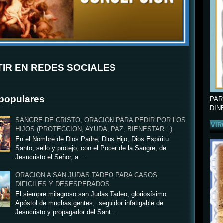
IR EN REDES SOCIALES
populares
PAR
DIN
SANGRE DE CRISTO, ORACION PARA PEDIR POR LOS
VIR
HIJOS (PROTECCION, AYUDA, PAZ, BIENESTAR...)
En el Nombre de Dios Padre, Dios Hijo, Dios Espíritu
Santo, sello y protejo, con el Poder de la Sangre, de
Jesucristo el Señor, a: ...
ORACION A SAN JUDAS TADEO PARA CASOS
DIFICILES Y DESESPERADOS
El siempre milagroso san Judas Tadeo, gloriosísimo
Apóstol de muchas gentes, seguidor infatigable de
Jesucristo y propagador del Sant...