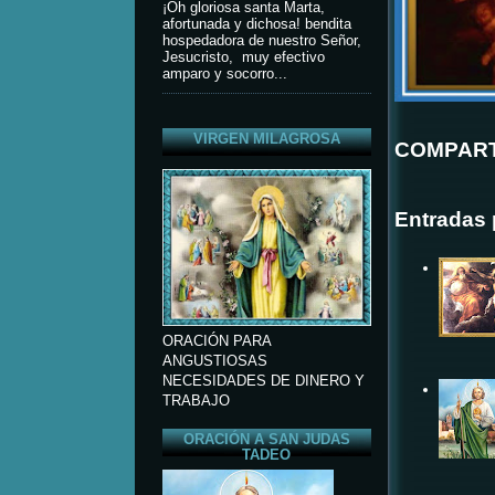
¡Oh gloriosa santa Marta,
afortunada y dichosa! bendita
hospedadora de nuestro Señor,
Jesucristo, muy efectivo
amparo y socorro...
VIRGEN MILAGROSA
COMPART
Entradas 
ORACIÓN PARA
ANGUSTIOSAS
NECESIDADES DE DINERO Y
TRABAJO
ORACIÓN A SAN JUDAS
TADEO