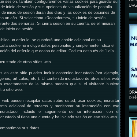
ie sesión, también configuraremos varias cookies para guardar su
URG
de inicio de sesión y sus opciones de visualización de pantalla.
 de inicio de sesión duran dos días y las cookies de opciones de
ran un año. Si selecciona «Recordarme», su inicio de sesión
durante dos semanas. Si cierra sesión en su cuenta, se eliminarán
 de inicio de sesión.
ublica un artículo, se guardará una cookie adicional en su
Esta cookie no incluye datos personales y simplemente indica el
cación del artículo que acaba de editar. Caduca después de 1 día.
ncrustado de otros sitios web
os en este sitio pueden incluir contenido incrustado (por ejemplo,
genes, artículos, etc.). El contenido incrustado de otros sitios web
a exactamente de la misma manera que si el visitante hubiera
otro sitio web.
ORA
DIF
s web pueden recopilar datos sobre usted, usar cookies, incrustar
ento adicional de terceros y monitorear su interacción con ese
incrustado, incluido el seguimiento de su interacción con el
ncrustado si tiene una cuenta y ha iniciado sesión en ese sitio web.
compartimos sus datos