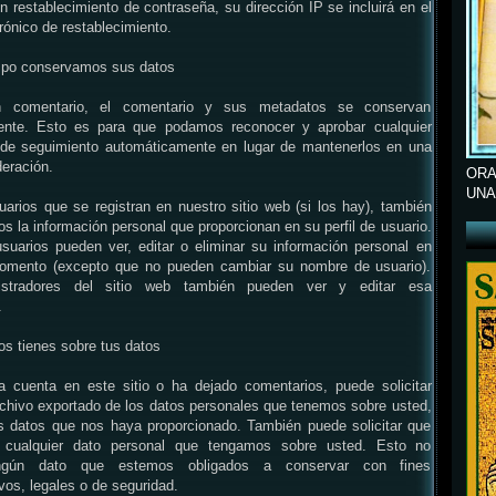
un restablecimiento de contraseña, su dirección IP se incluirá en el
trónico de restablecimiento.
mpo conservamos sus datos
n comentario, el comentario y sus metadatos se conservan
mente. Esto es para que podamos reconocer y aprobar cualquier
 de seguimiento automáticamente en lugar de mantenerlos en una
deración.
ORA
UNA
uarios que se registran en nuestro sitio web (si los hay), también
 la información personal que proporcionan en su perfil de usuario.
suarios pueden ver, editar o eliminar su información personal en
momento (excepto que no pueden cambiar su nombre de usuario).
istradores del sitio web también pueden ver y editar esa
.
s tienes sobre tus datos
a cuenta en este sitio o ha dejado comentarios, puede solicitar
archivo exportado de los datos personales que tenemos sobre usted,
os datos que nos haya proporcionado. También puede solicitar que
 cualquier dato personal que tengamos sobre usted. Esto no
ingún dato que estemos obligados a conservar con fines
ivos, legales o de seguridad.