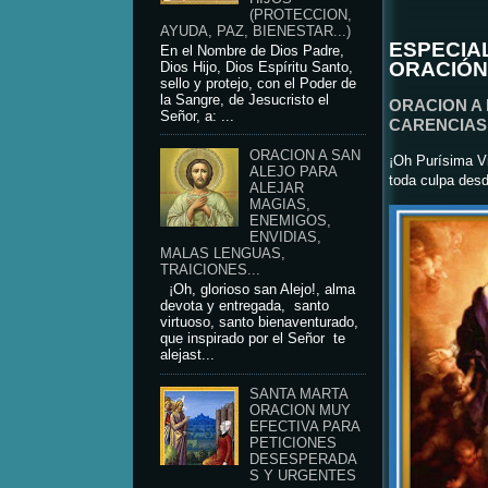
(PROTECCION,
AYUDA, PAZ, BIENESTAR...)
ESPECIA
En el Nombre de Dios Padre,
ORACIÓN
Dios Hijo, Dios Espíritu Santo,
sello y protejo, con el Poder de
la Sangre, de Jesucristo el
ORACION A
Señor, a: ...
CARENCIAS 
ORACION A SAN
¡Oh Purísima Vi
ALEJO PARA
toda culpa desd
ALEJAR
MAGIAS,
ENEMIGOS,
ENVIDIAS,
MALAS LENGUAS,
TRAICIONES...
¡Oh, glorioso san Alejo!, alma
devota y entregada, santo
virtuoso, santo bienaventurado,
que inspirado por el Señor te
alejast...
SANTA MARTA
ORACION MUY
EFECTIVA PARA
PETICIONES
DESESPERADA
S Y URGENTES