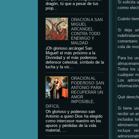
Si solicita 
dragón, tú que a pesar de tus
correo elec
prop...
Cuánto tie
ORACION A SAN
MIGUEL
ARCANGEL
Si deja u
CONTRA TODO
indefinida
ENEMIGO Y
comentario
MALDAD
cola de mo
¡Oh glorioso arcángel San
Miguel! el más próximo a la
Divinidad y el más poderoso
Para los us
defensor celestial, símbolo de la
almacenamos
lucha y la vic...
Todos los u
cualquier 
ORACION AL
Los admin
PODEROSO SAN
información
ANTONIO PARA
RECUPERAR UN
AMOR
Qué derecho
IMPOSIBLE,
DIFICIL
Si tiene un
Oh glorioso y poderoso san
recibir un 
Antonio a quien Dios ha elegido
incluidos l
como intercesor nuestro en los
eliminemos
apuros y pérdidas de la vida
material, ...
incluye n
administrat