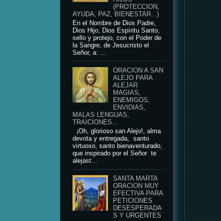
(PROTECCION,
AYUDA, PAZ, BIENESTAR...)
En el Nombre de Dios Padre,
Dios Hijo, Dios Espíritu Santo,
sello y protejo, con el Poder de
la Sangre, de Jesucristo el
Señor, a: ...
ORACION A SAN
ALEJO PARA
ALEJAR
MAGIAS,
ENEMIGOS,
ENVIDIAS,
MALAS LENGUAS,
TRAICIONES...
¡Oh, glorioso san Alejo!, alma
devota y entregada, santo
virtuoso, santo bienaventurado,
que inspirado por el Señor te
alejast...
SANTA MARTA
ORACION MUY
EFECTIVA PARA
PETICIONES
DESESPERADA
S Y URGENTES