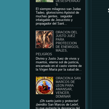
DESESPERADO
S
El siempre milagroso san Judas
Tadeo, gloriosísimo Apóstol de
muchas gentes, seguidor
infatigable de Jesucristo y
propagador del Sant...
ORACION DEL
JUSTO JUEZ
PARA
PROTECCION
DE ENEMIGOS,
MALES,
PELIGROS
Divino y Justo Juez de vivos y
muertos, eterno sol de justicia,
encarnado en el casto vientre de
la Virgen María por la salud de...
ORACION A SAN
MARCOS DE
LEON PARA
AMANSAR,
VENCER,
DOMINAR
¡Oh santo justo y protector!
¡bendito San Marcos de León!,
tú que evitaste la desgracia del