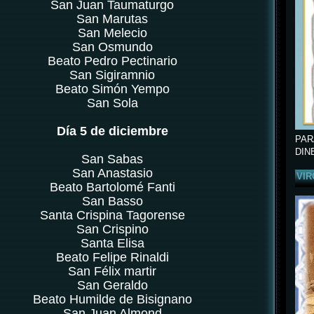
San Juan Taumaturgo
San Marutas
San Melecio
San Osmundo
Beato Pedro Pectinario
San Sigiramnio
Beato Simón Yempo
San Sola
Día 5 de diciembre
PAR
DIN
San Sabas
San Anastasio
VIR
Beato Bartolomé Fanti
San Basso
Santa Crispina Tagorense
San Crispino
Santa Elisa
Beato Felipe Rinaldi
San Félix martir
San Geraldo
Beato Humilde de Bisignano
San Juan Almond