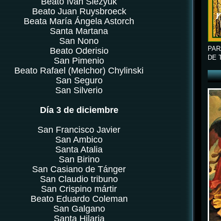
Beato Iván Slezyuk
Beato Juan Ruysbroeck
Beata María Ángela Astorch
Santa Martana
San Nono
PAR
Beato Oderisio
DE 
San Pimenio
Beato Rafael (Melchor) Chylinski
San Seguro
San Silverio
Día 3 de diciembre
San Francisco Javier
San Ambico
Santa Atalia
San Birino
San Casiano de Tánger
San Claudio tribuno
San Crispino mártir
Beato Eduardo Coleman
San Galgano
Santa Hilaria