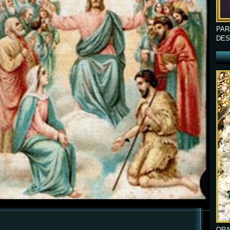
PAR
DES
ORA