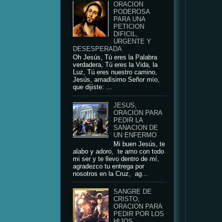
ORACION
PODEROSA
PARA UNA
PETICION
DIFICIL,
URGENTE Y
DESESPERADA
Oh Jesús, Tú eres la Palabra
verdadera, Tú eres la Vida, la
Luz, Tú eres nuestro camino,
Jesús, amadísimo Señor mío,
que dijiste: ...
JESUS,
ORACION PARA
PEDIR LA
SANACION DE
UN ENFERMO
Mi buen Jesús, te
alabo y adoro, te amo con todo
mi ser y te llevo dentro de mí,
agradezco tu entrega por
nosotros en la Cruz, ag...
SANGRE DE
CRISTO,
ORACION PARA
PEDIR POR LOS
HIJOS