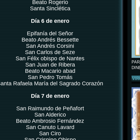
Beato Rogerio
Santa Sinclética
Día 6 de enero
Epifanía del Señor
Beato Andrés Bessette
San Andrés Corsini
San Carlos de Seze
San Félix obispo de Nantes
PAR
San Juan de Ribera
DIN
Beato Macario abad
San Pedro Tomás
VIR
anta Rafaela María del Sagrado Corazón
Día 7 de enero
San Raimundo de Peñafort
San Alderico
Beato Ambrosio Fernández
San Canuto Lavard
San Ciro
San Crispino Obispo