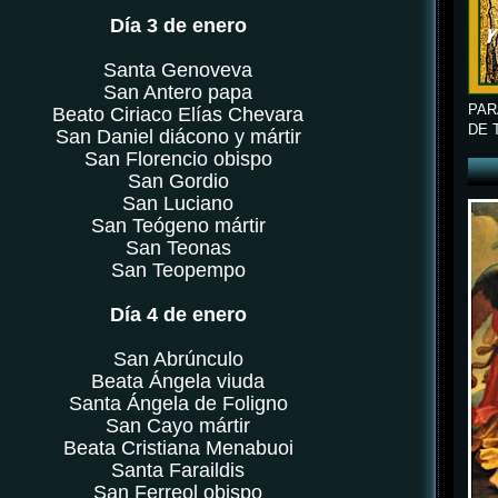
Día 3 de enero
Santa Genoveva
San Antero papa
PAR
Beato Ciriaco Elías Chevara
DE 
San Daniel diácono y mártir
San Florencio obispo
San Gordio
San Luciano
San Teógeno mártir
San Teonas
San Teopempo
Día 4 de enero
San Abrúnculo
Beata Ángela viuda
Santa Ángela de Foligno
San Cayo mártir
Beata Cristiana Menabuoi
Santa Faraildis
San Ferreol obispo