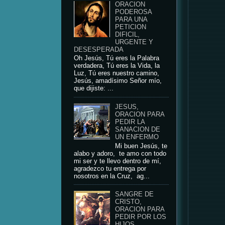
ORACION
PODEROSA
PARA UNA
PETICION
DIFICIL,
URGENTE Y
DESESPERADA
Oh Jesús, Tú eres la Palabra
verdadera, Tú eres la Vida, la
Luz, Tú eres nuestro camino,
Jesús, amadísimo Señor mío,
que dijiste: ...
JESUS,
ORACION PARA
PEDIR LA
SANACION DE
UN ENFERMO
Mi buen Jesús, te
alabo y adoro, te amo con todo
mi ser y te llevo dentro de mí,
agradezco tu entrega por
nosotros en la Cruz, ag...
SANGRE DE
CRISTO,
ORACION PARA
PEDIR POR LOS
HIJOS