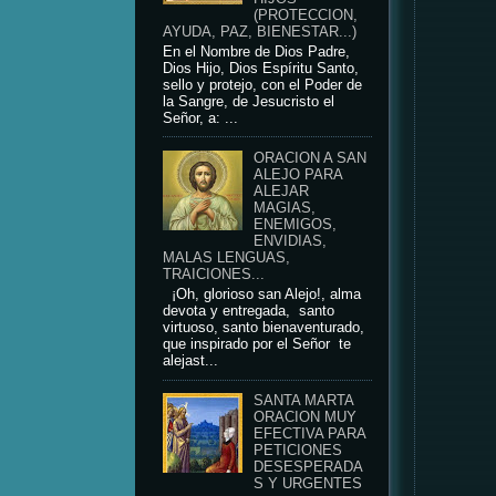
(PROTECCION,
AYUDA, PAZ, BIENESTAR...)
En el Nombre de Dios Padre,
Dios Hijo, Dios Espíritu Santo,
sello y protejo, con el Poder de
la Sangre, de Jesucristo el
Señor, a: ...
ORACION A SAN
ALEJO PARA
ALEJAR
MAGIAS,
ENEMIGOS,
ENVIDIAS,
MALAS LENGUAS,
TRAICIONES...
¡Oh, glorioso san Alejo!, alma
devota y entregada, santo
virtuoso, santo bienaventurado,
que inspirado por el Señor te
alejast...
SANTA MARTA
ORACION MUY
EFECTIVA PARA
PETICIONES
DESESPERADA
S Y URGENTES