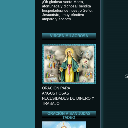
¡Oh gloriosa santa Marta,
afortunada y dichosa! bendita
hospedadora de nuestro Señor,
Jesucristo, muy efectivo
amparo y socorro...
VIRGEN MILAGROSA
S
ORACIÓN PARA
ANGUSTIOSAS
NECESIDADES DE DINERO Y
TRABAJO
ORACIÓN A SAN JUDAS
TADEO