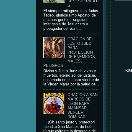
DESESPERADO
S
El siempre milagroso san Judas
Tadeo, gloriosísimo Apóstol de
muchas gentes, seguidor
infatigable de Jesucristo y
propagador del Sant...
ORACION DEL
JUSTO JUEZ
PARA
PROTECCION
DE ENEMIGOS,
MALES,
PELIGROS
San
Divino y Justo Juez de vivos y
muertos, eterno sol de justicia,
encarnado en el casto vientre de
la Virgen María por la salud de...
ORACION A SAN
MARCOS DE
LEON PARA
AMANSAR,
VENCER,
DOMINAR
¡Oh santo justo y protector!
¡bendito San Marcos de León!,
tú que evitaste la desgracia del