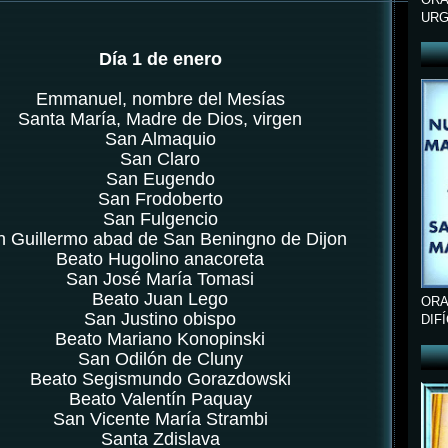
URG
Día 1 de enero
Emmanuel, nombre del Mesías
Santa María, Madre de Dios, virgen
San Almaquio
San Claro
San Eugendo
San Frodoberto
San Fulgencio
 Guillermo abad de San Beningno de Dijon
Beato Hugolino anacoreta
San José María Tomasi
Beato Juan Lego
ORA
San Justino obispo
DIF
Beato Mariano Konopinski
San Odilón de Cluny
Beato Segismundo Gorazdowski
Beato Valentín Paquay
San Vicente María Strambi
Santa Zdislava