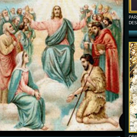
PAR
DES
ORA