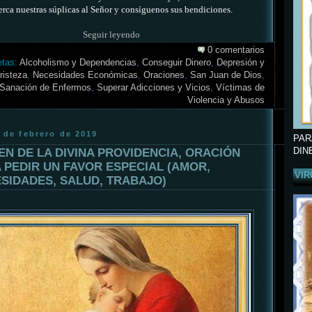
erca nuestras súplicas al Señor y consíguenos sus bendiciones.
Seguir leyendo
0 comentarios
etas:
Alcoholismo y Dependencias
,
Conseguir Dinero
,
Depresión y
risteza
,
Necesidades Económicas
,
Oraciones
,
San Juan de Dios
,
Sanación de Enfermos
,
Superar Adicciones y Vicios
,
Víctimas de
Violencia y Abusos
 de febrero de 2019
PAR
EN DE LA DIVINA PROVIDENCIA, ORACIÓN
DIN
 PEDIR UN FAVOR ESPECIAL (AMOR,
VIR
SIDADES, SALUD, TRABAJO)