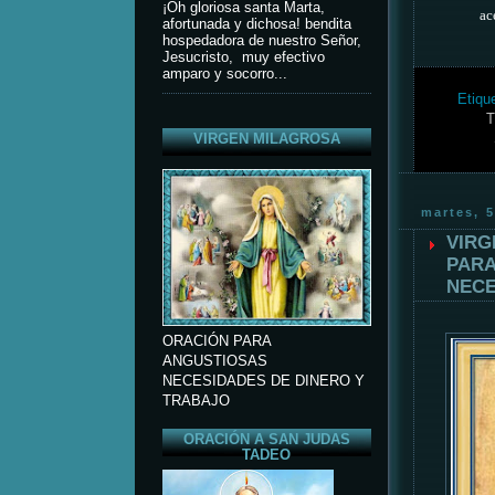
¡Oh gloriosa santa Marta,
ac
afortunada y dichosa! bendita
hospedadora de nuestro Señor,
Jesucristo, muy efectivo
amparo y socorro...
Etiqu
T
VIRGEN MILAGROSA
martes, 5
VIRG
PARA
NECE
ORACIÓN PARA
ANGUSTIOSAS
NECESIDADES DE DINERO Y
TRABAJO
ORACIÓN A SAN JUDAS
TADEO