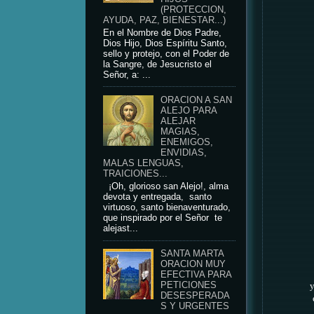
(PROTECCION,
AYUDA, PAZ, BIENESTAR...)
En el Nombre de Dios Padre,
Dios Hijo, Dios Espíritu Santo,
sello y protejo, con el Poder de
la Sangre, de Jesucristo el
Señor, a: ...
ORACION A SAN
ALEJO PARA
ALEJAR
MAGIAS,
ENEMIGOS,
ENVIDIAS,
MALAS LENGUAS,
TRAICIONES...
¡Oh, glorioso san Alejo!, alma
devota y entregada, santo
virtuoso, santo bienaventurado,
que inspirado por el Señor te
alejast...
SANTA MARTA
ORACION MUY
EFECTIVA PARA
PETICIONES
y
DESESPERADA
S Y URGENTES