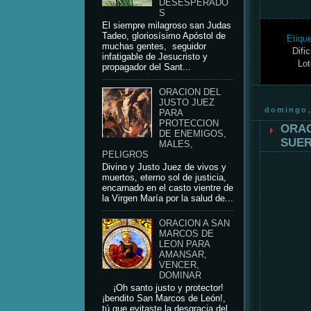
DESESPERADO
S
El siempre milagroso san Judas
Tadeo, gloriosísimo Apóstol de
Etiqu
muchas gentes, seguidor
Difi
infatigable de Jesucristo y
Lot
propagador del Sant...
ORACION DEL
JUSTO JUEZ
domingo,
PARA
PROTECCION
ORAC
DE ENEMIGOS,
SUER
MALES,
PELIGROS
Divino y Justo Juez de vivos y
muertos, eterno sol de justicia,
encarnado en el casto vientre de
la Virgen María por la salud de...
ORACION A SAN
MARCOS DE
LEON PARA
AMANSAR,
VENCER,
DOMINAR
¡Oh santo justo y protector!
¡bendito San Marcos de León!,
tú que evitaste la desgracia del