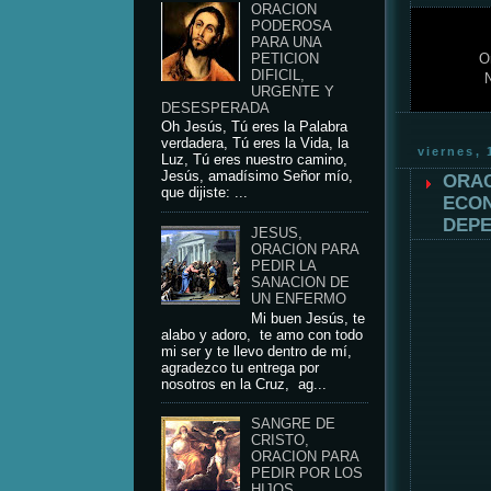
ORACION
PODEROSA
PARA UNA
PETICION
O
DIFICIL,
URGENTE Y
DESESPERADA
Oh Jesús, Tú eres la Palabra
verdadera, Tú eres la Vida, la
viernes, 
Luz, Tú eres nuestro camino,
Jesús, amadísimo Señor mío,
ORAC
que dijiste: ...
ECON
DEPE
JESUS,
ORACION PARA
PEDIR LA
SANACION DE
UN ENFERMO
Mi buen Jesús, te
alabo y adoro, te amo con todo
mi ser y te llevo dentro de mí,
agradezco tu entrega por
nosotros en la Cruz, ag...
SANGRE DE
CRISTO,
ORACION PARA
PEDIR POR LOS
HIJOS