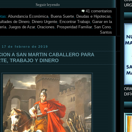
Seguir leyendo
URG
41 comentarios
etas:
Abundancia Económica
,
Buena Suerte
,
Deudas e Hipotecas
,
cultades de Dinero
,
Dinero Urgente
,
Encontrar Trabajo
,
Ganar en la
ería
,
Juegos de Azar
,
Oraciones
,
Prosperidad Familiar
,
San Cono
,
Santos
 17 de febrero de 2019
ION A SAN MARTIN CABALLERO PARA
TE, TRABAJO Y DINERO
ORA
DIF