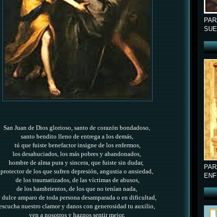
PAR
SUE
San Juan de Dios glorioso, santo de corazón bondadoso,
santo bendito lleno de entrega a los demás,
tú que fuiste benefactor insigne de los enfermos,
los desahuciados, los más pobres y abandonados,
hombre de alma pura y sincera, que fuiste sin dudar,
PAR
protector de los que sufren depresión, angustia o ansiedad,
ENF
de los traumatizados, de las víctimas de abusos,
de los hambrientos, de los que no tenían nada,
 dulce amparo de toda persona desamparada o en dificultad,
escucha nuestro clamor y danos con generosidad tu auxilio,
ven a nosotros y haznos sentir mejor,