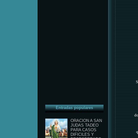
S
Entradas populares
do
ORACION A SAN
JUDAS TADEO
PARA CASOS
q
DIFICILES Y