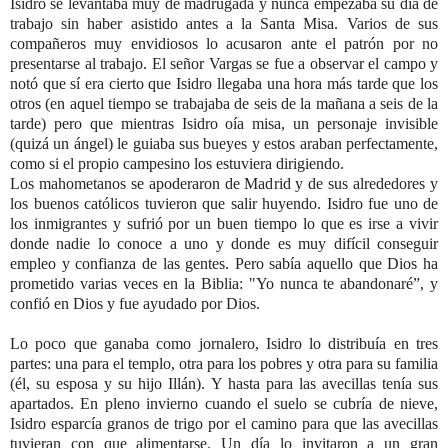
Isidro se levantaba muy de madrugada y nunca empezaba su día de
trabajo sin haber asistido antes a la Santa Misa. Varios de sus
compañeros muy envidiosos lo acusaron ante el patrón por no
presentarse al trabajo. El señor Vargas se fue a observar el campo y
notó que sí era cierto que Isidro llegaba una hora más tarde que los
otros (en aquel tiempo se trabajaba de seis de la mañana a seis de la
tarde) pero que mientras Isidro oía misa, un personaje invisible
(quizá un ángel) le guiaba sus bueyes y estos araban perfectamente,
como si el propio campesino los estuviera dirigiendo.
Los mahometanos se apoderaron de Madrid y de sus alrededores y
los buenos católicos tuvieron que salir huyendo. Isidro fue uno de
los inmigrantes y sufrió por un buen tiempo lo que es irse a vivir
donde nadie lo conoce a uno y donde es muy difícil conseguir
empleo y confianza de las gentes. Pero sabía aquello que Dios ha
prometido varias veces en la Biblia: "Yo nunca te abandonaré”, y
confió en Dios y fue ayudado por Dios.
Lo poco que ganaba como jornalero, Isidro lo distribuía en tres
partes: una para el templo, otra para los pobres y otra para su familia
(él, su esposa y su hijo Illán). Y hasta para las avecillas tenía sus
apartados. En pleno invierno cuando el suelo se cubría de nieve,
Isidro esparcía granos de trigo por el camino para que las avecillas
tuvieran con que alimentarse. Un día lo invitaron a un gran