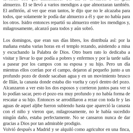
almuerzo. El se llevó a varios mendigos a que almorzaran también.
El anfitrión, al ver que eran tantos, le dijo que no le alcazaba para
todos, que solamente le podía dar almuerzo a él y que no había para
los otros. Isidro entonces repartió su almuerzo entre los mendigos y,
milagrosamente, alcanzó para todos y aún sobró.
Los domingos, que eran sus días libres, los distribuía así: por la
mañana estaba varias horas en el templo rezando, asistiendo a misa
y escuchando la Palabra de Dios. Otro buen rato lo dedicaba a
visitar y llevar lo que podía a pobres y enfermos y por la tarde salía
a pasear por los campos con su esposa y su hijo. Pero un día
mientras ellos corrían por el campo, dejaron al pequeño junto a un
profundo pozo de donde sacaban agua y en un movimiento brusco
de Illán, la canasta donde estaba dio vuelta y cayó dentro del pozo.
Alcanzaron a ver esto los dos esposos y corrieron juntos para ver si
lo podían sacar, pero el pozo era muy profundo y no había forma de
rescatar a su hijo. Entonces se arrodillaron a rezar con toda fe y las
aguas de aquel aljibe fueron subiendo hasta que apareció la canasta
con el niño y vieron que, milagrosamente, no le había sucedido
ningún daño, estaba perfectamente. No se cansaron nunca de dar
gracias a Dios por tan admirable prodigio.
Volvió después a Madrid y se alquiló como agricultor en una finca,