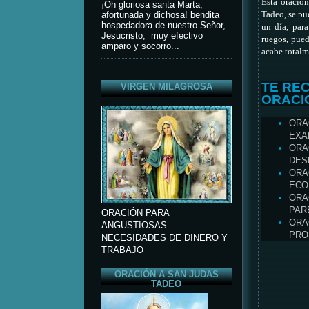
Esta oració
¡Oh gloriosa santa Marta,
Tadeo, se pu
afortunada y dichosa! bendita
hospedadora de nuestro Señor,
un día, para
Jesucristo, muy efectivo
ruegos, pued
amparo y socorro...
acabe total
TE RE
VIRGEN MILAGROSA
ORACI
ORA
EXA
ORA
DES
ORA
ECO
ORA
PAR
ORACIÓN PARA
ORA
ANGUSTIOSAS
PRO
NECESIDADES DE DINERO Y
TRABAJO
ORACIÓN A SAN JUDAS
TADEO