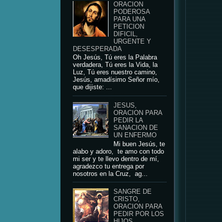
ORACION
PODEROSA
PARA UNA
PETICION
DIFICIL,
URGENTE Y
DESESPERADA
Oh Jesús, Tú eres la Palabra
verdadera, Tú eres la Vida, la
Luz, Tú eres nuestro camino,
Jesús, amadísimo Señor mío,
que dijiste: ...
JESUS,
ORACION PARA
PEDIR LA
SANACION DE
UN ENFERMO
Mi buen Jesús, te
alabo y adoro, te amo con todo
mi ser y te llevo dentro de mí,
agradezco tu entrega por
nosotros en la Cruz, ag...
SANGRE DE
CRISTO,
ORACION PARA
PEDIR POR LOS
HIJOS