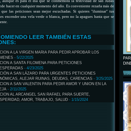
n, aunque es para el día que se conmemora la festividad de san Judas
ede hacer en cualquier momento del año. Es conveniente rezarla más de
 que las peticiones sean mejor escuchadas. Si quieres "iluminar" tus
es encender una vela verde o blanca, pero no la apagues hasta que se
mente.
COMIENDO LEER TAMBIÉN ESTAS
ONES:
CION A LA VIRGEN MARIA PARA PEDIR APROBAR LOS
MENES
- 5/22/2025
PAR
CION A SANTA FILOMENA PARA PETICIONES
DIN
ESPERADAS
- 4/23/2025
CIÓN A SAN LÁZARO PARA URGENTES PETICIONES
VIR
NÓMICAS, ALEJAR RUINAS, DEUDAS, CARENCIAS
- 3/25/2025
CION A SAN VALENTIN PARA PEDIR AMOR Y UNION EN LA
EJA
- 2/11/2025
CION AL ARCANGEL SAN RAFAEL PARA SUERTE,
SPERIDAD, AMOR, TRABAJO, SALUD
- 1/15/2024