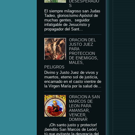
DESESPERADO
S
El siempre milagroso san Judas
Tadeo, gloriosísimo Apóstol de
muchas gentes, seguidor
infatigable de Jesucristo y
propagador del Sant...
ORACION DEL
JUSTO JUEZ
PARA
PROTECCION
DE ENEMIGOS,
MALES,
PELIGROS
Divino y Justo Juez de vivos y
muertos, eterno sol de justicia,
encarnado en el casto vientre de
la Virgen María por la salud de...
ORACION A SAN
MARCOS DE
LEON PARA
AMANSAR,
VENCER,
DOMINAR
¡Oh santo justo y protector!
¡bendito San Marcos de León!,
tú que evitaste la desgracia del