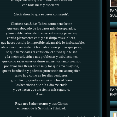
en especial este que humildemente solicito
con toda mi fe y esperanza:
PAR
(decir ahora lo que se desea conseguir).
SUE
Glorioso san Judas Tadeo, santo benefactor,
que eres abogado de los casos más desesperados,
y honorable patrón de los que sufrimos y penamos,
confío plenamente en ti y a ti dirijo mis súplicas,
ú que haces posible lo imposible, alcanzable lo inalcanzable,
aleja cuanto antes de mí
las malas horas por las que paso,
sé que tu me darás el consuelo, el alivio que busco
y la mejor solución a mis problemas y tribulaciones,
que como sabes en estos duros momentos tanto preciso,
por favor, haz llegar hasta mí y los que amo tu ayuda,
que tu bendición y poderosa protección me acompañen
tanto hoy como en los días venideros,
y, por favor, agradece en mi nombre al Señor
los beneficios que día a día me envía
y que hacen que me sienta más seguro-a.
PAR
Amén. +
ENF
Reza tres Padrenuestros y tres Glorias
en honor de la Santísima Trinidad.