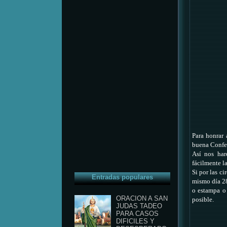
Para honrar 
buena Confe
Así nos har
fácilmente l
Si por las ci
Entradas populares
mismo día 28
o estampa o 
ORACION A SAN
posible.
JUDAS TADEO
PARA CASOS
DIFICILES Y