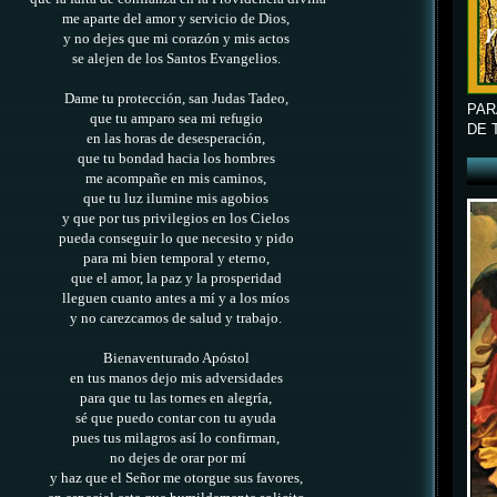
me aparte del amor y servicio de Dios,
y no dejes que mi corazón y mis actos
se alejen de los Santos Evangelios
.
Dame tu protección, san Judas Tadeo,
PAR
que tu amparo sea mi refugio
DE 
en las horas de desesperación,
que tu bondad hacia los hombres
me acompañe en mis caminos,
que tu luz ilumine mis agobios
y que por tus privilegios en los Cielos
pueda conseguir lo que necesito y pido
para mi bien temporal y eterno,
que el amor, la paz y la prosperidad
lleguen cuanto antes a mí y a los míos
y no carezcamos de salud y trabajo.
Bienaventurado Apóstol
en tus manos dejo mis adversidades
para que tu las tornes en alegría,
sé que puedo contar con tu ayuda
pues tus milagros así lo confirman,
no dejes de orar por mí
y haz que el Señor me otorgue sus favores,