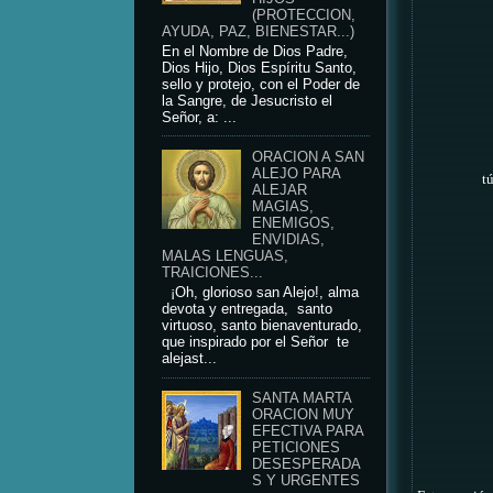
(PROTECCION,
AYUDA, PAZ, BIENESTAR...)
En el Nombre de Dios Padre,
Dios Hijo, Dios Espíritu Santo,
sello y protejo, con el Poder de
la Sangre, de Jesucristo el
Señor, a: ...
ORACION A SAN
ALEJO PARA
t
ALEJAR
MAGIAS,
ENEMIGOS,
ENVIDIAS,
MALAS LENGUAS,
TRAICIONES...
¡Oh, glorioso san Alejo!, alma
devota y entregada, santo
virtuoso, santo bienaventurado,
que inspirado por el Señor te
alejast...
SANTA MARTA
ORACION MUY
EFECTIVA PARA
PETICIONES
DESESPERADA
S Y URGENTES