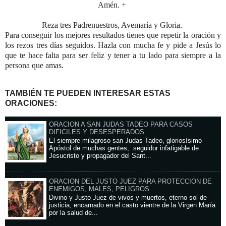
Amén. +
Reza tres Padrenuestros, Avemaría y Gloria.
Para conseguir los mejores resultados tienes que repetir la oración y
los rezos tres días seguidos. Hazla con mucha fe y pide a Jesús lo
que te hace falta para ser feliz y tener a tu lado para siempre a la
persona que amas.
TAMBIÉN TE PUEDEN INTERESAR ESTAS
ORACIONES:
ORACION A SAN JUDAS TADEO PARA CASOS
DIFICILES Y DESESPERADOS
El siempre milagroso san Judas Tadeo, gloriosísimo
Apóstol de muchas gentes, seguidor infatigable de
Jesucristo y propagador del Sant...
ORACION DEL JUSTO JUEZ PARA PROTECCION DE
ENEMIGOS, MALES, PELIGROS
Divino y Justo Juez de vivos y muertos, eterno sol de
justicia, encarnado en el casto vientre de la Virgen María
por la salud de...