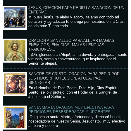
JESUS, ORACION PARA PEDIR LA SANACION DE UN
ENFERMO
Mi buen Jesús, te alabo y adoro, te amo con todo mi
corazón y agradezco tu entrega por nosotros en la Cruz,
acudo ante Ti sabiendo...
ORACION A SAN ALEJO PARA ALEJAR MAGIAS,
ENEMIGOS, ENVIDIAS, MALAS LENGUAS,
TRAICIONES...
¡Oh, glorioso san Alejo!, alma devota y entregada, santo
virtuoso, santo bienaventurado, que inspirado por el
Señor te alejast...
SANGRE DE CRISTO, ORACION PARA PEDIR POR
LOS HIJOS (PROTECCION, AYUDA, PAZ,
BIENESTAR...)
En el Nombre de Dios Padre, Dios Hijo, Dios Espíritu
Santo, sello y protejo, con el Poder de la Sangre, de
Jesucristo el Señor, a: ...
SANTA MARTA ORACION MUY EFECTIVA PARA
PETICIONES DESESPERADAS Y URGENTES
¡Oh gloriosa santa Marta, afortunada y dichosa! bendita
hospedadora de nuestro Señor, Jesucristo, muy efectivo
amparo y socorro...