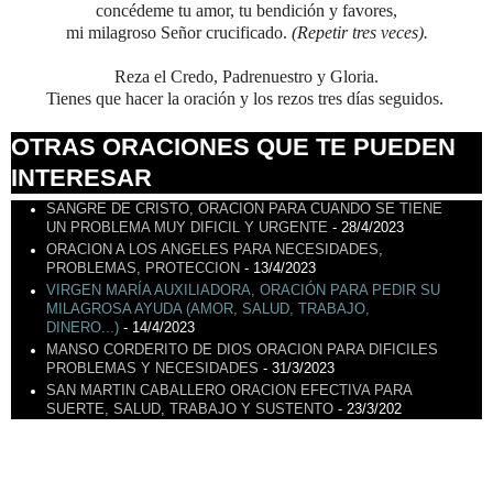
concédeme tu amor, tu bendición y favores,
mi milagroso Señor crucificado.
(Repetir tres veces)
.
Reza el Credo, Padrenuestro y Gloria.
Tienes que hacer la oración y los rezos tres días seguidos.
OTRAS ORACIONES QUE TE PUEDEN
INTERESAR
SANGRE DE CRISTO, ORACION PARA CUANDO SE TIENE
UN PROBLEMA MUY DIFICIL Y URGENTE
- 28/4/2023
ORACION A LOS ANGELES PARA NECESIDADES,
PROBLEMAS, PROTECCION
- 13/4/2023
VIRGEN MARÍA AUXILIADORA, ORACIÓN PARA PEDIR SU
MILAGROSA AYUDA (AMOR, SALUD, TRABAJO,
DINERO...)
- 14/4/2023
MANSO CORDERITO DE DIOS ORACION PARA DIFICILES
PROBLEMAS Y NECESIDADES
- 31/3/2023
SAN MARTIN CABALLERO ORACION EFECTIVA PARA
SUERTE, SALUD, TRABAJO Y SUSTENTO
- 23/3/202