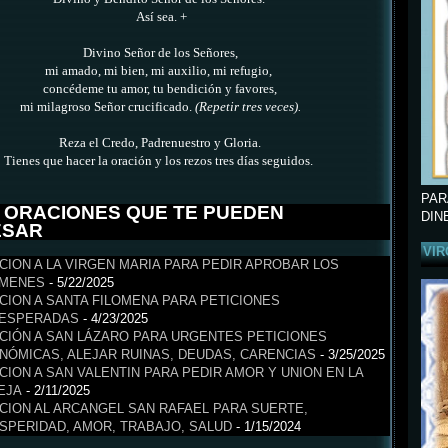
Así sea. +
Divino Señor de los Señores,
mi amado, mi bien, mi auxilio, mi refugio,
concédeme tu amor, tu bendición y favores,
mi milagroso Señor crucificado.
(Repetir tres veces)
.
Reza el Credo, Padrenuestro y Gloria.
Tienes que hacer la oración y los rezos tres días seguidos.
PAR
 ORACIONES QUE TE PUEDEN
DIN
ESAR
VIR
CION A LA VIRGEN MARIA PARA PEDIR APROBAR LOS
MENES
- 5/22/2025
CION A SANTA FILOMENA PARA PETICIONES
ESPERADAS
- 4/23/2025
CIÓN A SAN LÁZARO PARA URGENTES PETICIONES
NÓMICAS, ALEJAR RUINAS, DEUDAS, CARENCIAS
- 3/25/2025
CION A SAN VALENTIN PARA PEDIR AMOR Y UNION EN LA
EJA
- 2/11/2025
CION AL ARCANGEL SAN RAFAEL PARA SUERTE,
SPERIDAD, AMOR, TRABAJO, SALUD
- 1/15/2024