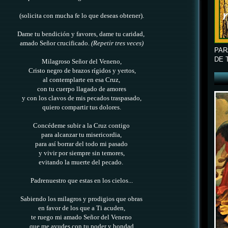
(solicita con mucha fe lo que deseas obtener).
Dame tu bendición y favores, dame tu caridad,
amado Señor crucificado.
(Repetir tres veces)
PAR
DE 
Milagroso Señor del Veneno,
Cristo negro de brazos rígidos y yertos,
al contemplarte en esa Cruz,
con tu cuerpo llagado de amores
y con los clavos de mis pecados traspasado,
quiero compartir tus dolores.
Concédeme subir a la Cruz contigo
para alcanzar tu misericordia,
para así borrar del todo mi pasado
y vivir por siempre sin temores,
evitando la muerte del pecado.
Padrenuestro que estas en los cielos...
Sabiendo los milagros y prodigios que obras
en favor de los que a Ti acuden,
te ruego mi amado Señor del Veneno
que me ayudes con tu poder y bondad