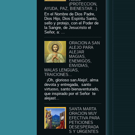
(PROTECCION,
AYUDA, PAZ, BIENESTAR...)
En el Nombre de Dios Padre,
Dios Hijo, Dios Espíritu Santo,
sello y protejo, con el Poder de
la Sangre, de Jesucristo el
Señor, a: ...
ORACION A SAN
ALEJO PARA
ALEJAR
MAGIAS,
ENEMIGOS,
ENVIDIAS,
MALAS LENGUAS,
TRAICIONES...
¡Oh, glorioso san Alejo!, alma
devota y entregada, santo
virtuoso, santo bienaventurado,
que inspirado por el Señor te
alejast...
SANTA MARTA
ORACION MUY
EFECTIVA PARA
PETICIONES
DESESPERADA
S Y URGENTES