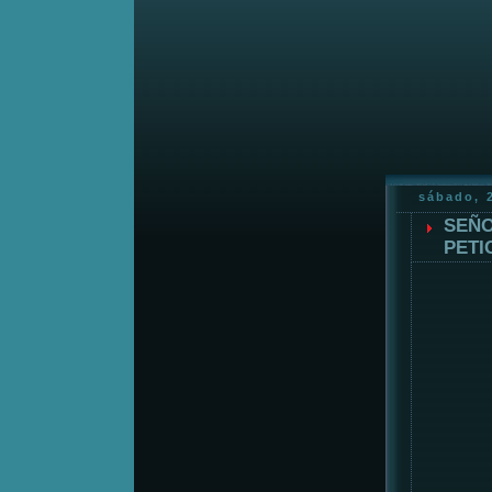
sábado, 
SEÑO
PETI