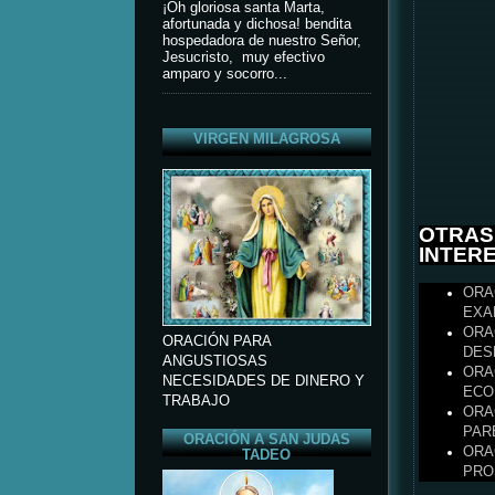
¡Oh gloriosa santa Marta,
afortunada y dichosa! bendita
hospedadora de nuestro Señor,
Jesucristo, muy efectivo
amparo y socorro...
VIRGEN MILAGROSA
OTRAS
INTER
ORA
EXA
ORA
ORACIÓN PARA
DES
ANGUSTIOSAS
ORA
NECESIDADES DE DINERO Y
ECO
TRABAJO
ORA
PAR
ORACIÓN A SAN JUDAS
ORA
TADEO
PRO