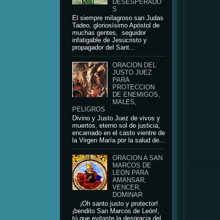
DESESPERADO
S
El siempre milagroso san Judas
Tadeo, gloriosísimo Apóstol de
muchas gentes, seguidor
infatigable de Jesucristo y
propagador del Sant...
ORACION DEL
JUSTO JUEZ
PARA
PROTECCION
DE ENEMIGOS,
MALES,
PELIGROS
Divino y Justo Juez de vivos y
muertos, eterno sol de justicia,
encarnado en el casto vientre de
la Virgen María por la salud de...
ORACION A SAN
MARCOS DE
LEON PARA
AMANSAR,
VENCER,
DOMINAR
¡Oh santo justo y protector!
¡bendito San Marcos de León!,
tú que evitaste la desgracia del