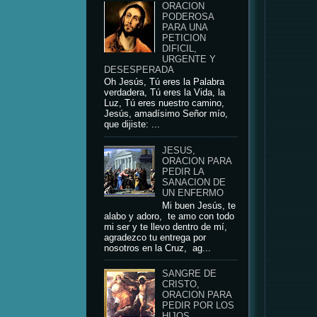
ORACION
PODEROSA
PARA UNA
PETICION
DIFICIL,
URGENTE Y
DESESPERADA
Oh Jesús, Tú eres la Palabra
verdadera, Tú eres la Vida, la
Luz, Tú eres nuestro camino,
Jesús, amadísimo Señor mío,
que dijiste: ...
JESUS,
ORACION PARA
PEDIR LA
SANACION DE
UN ENFERMO
Mi buen Jesús, te
alabo y adoro, te amo con todo
mi ser y te llevo dentro de mí,
agradezco tu entrega por
nosotros en la Cruz, ag...
SANGRE DE
CRISTO,
ORACION PARA
PEDIR POR LOS
HIJOS