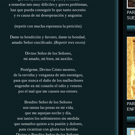
a remediar mis muy difíciles y graves problemas,
haz que pueda conseguir lo que tanto necesito
PAR
y es causa de mi desesperación y angustia
:
SUE
(repetir con mucha esperanza la petición).
Dame tu bendición y favores, dame tu bondad,
amado Señor crucificado.
(Repetir tres veces)
Divino Señor de los Señores,
mi amado, mi bien, mi auxilio.
Protégeme, Divino Cristo moreno,
de la envidia y venganza de mis enemigos,
para que nunca el daño de los malhechores
engendre en mi corazón el odio y veneno
por el mal que me causen sus errores.
Bendito Señor de los Señores
PAR
son tantas las penas en mi vida,
ENF
que me aquejan noche y día,
son tantos los sufrimientos sin medida
que sumarlos quiero a tu pasión y dolores,
para cicatrizar con gloria tus heridas
Divino y Bendito Señor de los Señores.