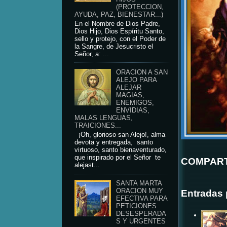
(PROTECCION,
AYUDA, PAZ, BIENESTAR...)
En el Nombre de Dios Padre,
Dios Hijo, Dios Espíritu Santo,
sello y protejo, con el Poder de
la Sangre, de Jesucristo el
Señor, a: ...
ORACION A SAN
ALEJO PARA
ALEJAR
MAGIAS,
ENEMIGOS,
ENVIDIAS,
MALAS LENGUAS,
TRAICIONES...
¡Oh, glorioso san Alejo!, alma
devota y entregada, santo
virtuoso, santo bienaventurado,
que inspirado por el Señor te
COMPART
alejast...
SANTA MARTA
ORACION MUY
Entradas 
EFECTIVA PARA
PETICIONES
DESESPERADA
S Y URGENTES