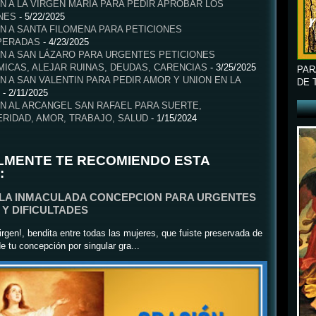
N A LA VIRGEN MARIA PARA PEDIR APROBAR LOS
NES
- 5/22/2025
N A SANTA FILOMENA PARA PETICIONES
PERADAS
- 4/23/2025
N A SAN LÁZARO PARA URGENTES PETICIONES
ICAS, ALEJAR RUINAS, DEUDAS, CARENCIAS
- 3/25/2025
PAR
N A SAN VALENTIN PARA PEDIR AMOR Y UNION EN LA
DE 
- 2/11/2025
N AL ARCANGEL SAN RAFAEL PARA SUERTE,
RIDAD, AMOR, TRABAJO, SALUD
- 1/15/2024
LMENTE TE RECOMIENDO ESTA
:
 LA INMACULADA CONCEPCION PARA URGENTES
Y DIFICULTADES
rgen!, bendita entre todas las mujeres, que fuiste preservada de
e tu concepción por singular gra...