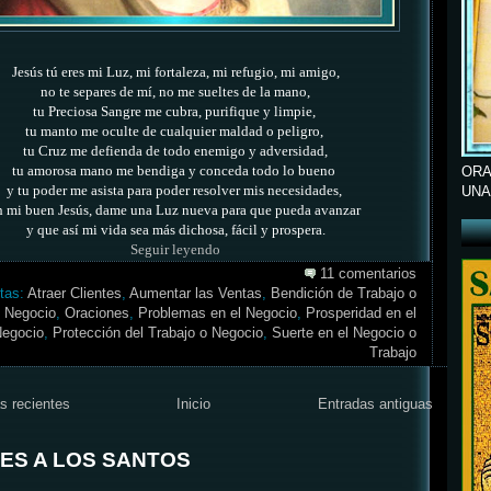
Jesús tú eres mi Luz, mi fortaleza, mi refugio, mi amigo,
no te separes de mí, no me sueltes de la mano,
tu Preciosa Sangre me cubra, purifique y limpie,
tu manto me oculte de cualquier maldad o peligro,
tu Cruz me defienda de todo enemigo y adversidad,
tu amorosa mano me bendiga y conceda todo lo bueno
ORA
y tu poder me asista para poder resolver mis necesidades,
UNA
h mi buen Jesús, dame una Luz nueva para que pueda avanzar
y que así mi vida sea más dichosa, fácil y prospera.
Seguir leyendo
11 comentarios
tas:
Atraer Clientes
,
Aumentar las Ventas
,
Bendición de Trabajo o
Negocio
,
Oraciones
,
Problemas en el Negocio
,
Prosperidad en el
egocio
,
Protección del Trabajo o Negocio
,
Suerte en el Negocio o
Trabajo
s recientes
Inicio
Entradas antiguas
ES A LOS SANTOS