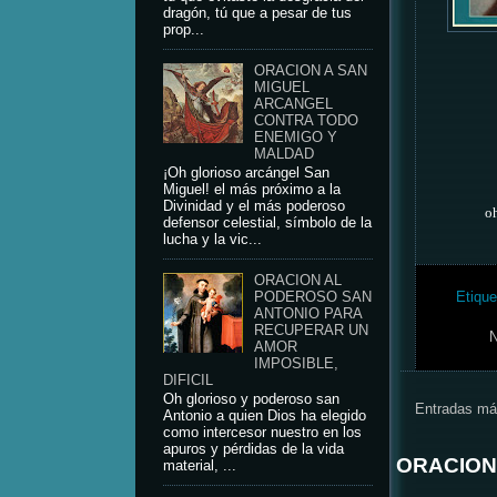
dragón, tú que a pesar de tus
prop...
ORACION A SAN
MIGUEL
ARCANGEL
CONTRA TODO
ENEMIGO Y
MALDAD
¡Oh glorioso arcángel San
Miguel! el más próximo a la
Divinidad y el más poderoso
o
defensor celestial, símbolo de la
lucha y la vic...
ORACION AL
PODEROSO SAN
Etique
ANTONIO PARA
RECUPERAR UN
N
AMOR
IMPOSIBLE,
DIFICIL
Oh glorioso y poderoso san
Entradas má
Antonio a quien Dios ha elegido
como intercesor nuestro en los
apuros y pérdidas de la vida
ORACION
material, ...