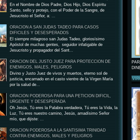
En el Nombre de Dios Padre, Dios Hijo, Dios Espíritu
Santo, sello y protejo, con el Poder de la Sangre, de
Jesucristo el Señor, a: ...
ORACION A SAN JUDAS TADEO PARA CASOS
DIFICILES Y DESESPERADOS
El siempre milagroso san Judas Tadeo, gloriosísimo
Apóstol de muchas gentes, seguidor infatigable de
Jesucristo y propagador del Sant...
ORACION DEL JUSTO JUEZ PARA PROTECCION DE
PAR
ENEMIGOS, MALES, PELIGROS
DIN
Divino y Justo Juez de vivos y muertos, eterno sol de
VIR
justicia, encarnado en el casto vientre de la Virgen María
por la salud de...
ORACION PODEROSA PARA UNA PETICION DIFICIL,
URGENTE Y DESESPERADA
Oh Jesús, Tú eres la Palabra verdadera, Tú eres la Vida, la
Luz, Tú eres nuestro camino, Jesús, amadísimo Señor
mío, que dijiste: ...
ORACION PODEROSA A LA SANTISIMA TRINIDAD
CONTRA ENEMIGOS, MALES Y PELIGROS