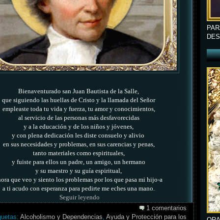
PAR
DES
Bienaventurado san Juan Bautista de la Salle,
que siguiendo las huellas de Cristo y la llamada del Señor
empleaste toda tu vida y fuerza, tu amor y conocimientos,
al servicio de las personas más desfavorecidas
y a la educación y de los niños y jóvenes,
y con plena dedicación les diste consuelo y alivio
en sus necesidades y problemas, en sus carencias y penas,
tanto materiales como espirituales,
y fuiste para ellos un padre, un amigo, un hermano
y su maestro y su guía espiritual,
ora que veo y siento los problemas por los que pasa mi hijo-a
a ti acudo con esperanza para pedirte me eches una mano.
Seguir leyendo
1 comentarios
quetas:
Alcoholismo y Dependencias
,
Ayuda y Protección para los
ORA