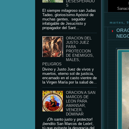
DESESPERADO
S
Sanaci
El siempre milagroso san Judas
Tadeo, gloriosísimo Apóstol de
muchas gentes, seguidor
martes, 9
infatigable de Jesucristo y
propagador del Sant...
ORAC
NEGO
ORACION DEL
JUSTO JUEZ
PARA
PROTECCION
DE ENEMIGOS,
MALES,
PELIGROS
Divino y Justo Juez de vivos y
muertos, eterno sol de justicia,
encarnado en el casto vientre de
la Virgen María por la salud de...
ORACION A SAN
MARCOS DE
LEON PARA
AMANSAR,
VENCER,
DOMINAR
¡Oh santo justo y protector!
¡bendito San Marcos de León!,
tú que evitaste la desgracia del