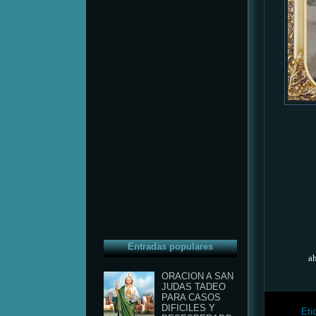
Entradas populares
ah
ORACION A SAN
JUDAS TADEO
PARA CASOS
DIFICILES Y
Eti