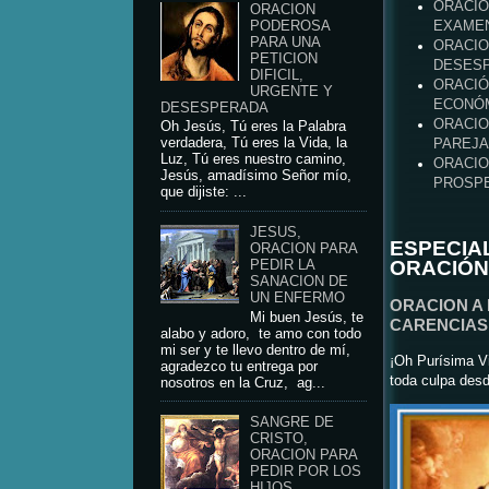
ORACIO
ORACION
PODEROSA
EXAME
PARA UNA
ORACIO
PETICION
DESES
DIFICIL,
ORACIÓ
URGENTE Y
ECONÓM
DESESPERADA
ORACIO
Oh Jesús, Tú eres la Palabra
verdadera, Tú eres la Vida, la
PAREJA
Luz, Tú eres nuestro camino,
ORACIO
Jesús, amadísimo Señor mío,
PROSPE
que dijiste: ...
JESUS,
ESPECIA
ORACION PARA
ORACIÓN
PEDIR LA
SANACION DE
UN ENFERMO
ORACION A
Mi buen Jesús, te
CARENCIAS 
alabo y adoro, te amo con todo
mi ser y te llevo dentro de mí,
¡Oh Purísima Vi
agradezco tu entrega por
toda culpa desd
nosotros en la Cruz, ag...
SANGRE DE
CRISTO,
ORACION PARA
PEDIR POR LOS
HIJOS