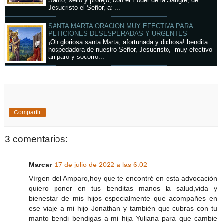
Santo, sello y protejo, con el Poder de la Sangre, de
Jesucristo el Señor, a: ...
SANTA MARTA ORACION MUY EFECTIVA PARA
PETICIONES DESESPERADAS Y URGENTES
¡Oh gloriosa santa Marta, afortunada y dichosa! bendita
hospedadora de nuestro Señor, Jesucristo, muy efectivo
amparo y socorro...
Compartir
3 comentarios:
Marcar
17 de julio de 2022 a las 6:02
Vírgen del Amparo,hoy que te encontré en esta advocación
quiero poner en tus benditas manos la salud,vida y
bienestar de mis hijos especialmente que acompañes en
ese viaje a mi hijo Jonathan y también que cubras con tu
manto bendi bendigas a mi hija Yuliana para que cambie