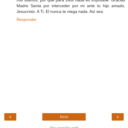
mis sueños, por que para Dios nada es imposible. Gracias
Madre Santa por interceder por mi ante tu hijo amado,
Jesucristo. A Ti, El nunca te niega nada. Así sea.
Responder
‹
›
Inicio
Ver versión web