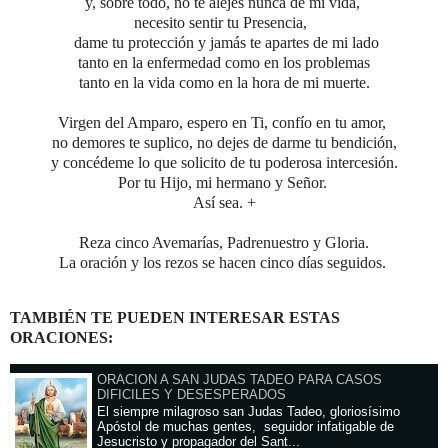
y, sobre todo, no te alejes nunca de mí vida,
necesito sentir tu Presencia,
dame tu protección y jamás te apartes de mi lado
tanto en la enfermedad como en los problemas
tanto en la vida como en la hora de mi muerte.
Virgen del Amparo, espero en Ti, confío en tu amor,
no demores te suplico, no dejes de darme tu bendición,
y concédeme lo que solicito de tu poderosa intercesión.
Por tu Hijo, mi hermano y Señor.
Así sea. +
Reza cinco Avemarías, Padrenuestro y Gloria.
La oración y los rezos se hacen cinco días seguidos.
TAMBIÉN TE PUEDEN INTERESAR ESTAS
ORACIONES:
ORACION A SAN JUDAS TADEO PARA CASOS
DIFICILES Y DESESPERADOS
El siempre milagroso san Judas Tadeo, gloriosísimo
Apóstol de muchas gentes, seguidor infatigable de
Jesucristo y propagador del Sant...