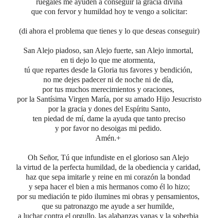
ruégales me ayuden a conseguir
la gracia divina
que con fervor y humildad
hoy te vengo a solicitar:
(di ahora el problema que tienes y lo que deseas conseguir)
San Alejo piadoso, san Alejo fuerte, san Alejo inmortal,
en ti dejo lo que me atormenta,
tú que repartes desde la Gloria tus favores y bendición,
no me dejes padecer ni de noche ni de día,
por tus muchos merecimientos y oraciones,
por la Santísima Virgen María,
por su amado Hijo Jesucristo
por la gracia y dones del Espíritu Santo,
ten piedad de mí, dame la ayuda que tanto preciso
y por favor no desoigas mi pedido.
Amén.+
Oh Señor, Tú que infundiste en el glorioso san Alejo
la virtud de la perfecta humildad, de la obediencia y caridad,
haz que sepa imitarle y reine en mi corazón la bondad
y sepa hacer el bien a mis hermanos como él lo hizo;
por su mediación te pido ilumines mi obras y pensamientos,
que su patronazgo me ayude a ser humilde,
a luchar contra el orgullo, las alabanzas vanas y la soberbia