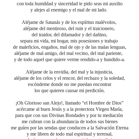
con toda humildad y sinceridad te pido seas mi auxilio
y alejes al enemigo y el mal de mi lado.
Aléjame de Satanás y de los espíritus malévolos,
aléjame del mentiroso, del ruin y el traicionero,
del traidor, del difamador y del dañino,
separa mi vida, mi hogar, mis posesiones y trabajo
de maleficios, engaños, mal de ojo y de las malas lenguas,
aléjame de mal amigo, del mal vecino, del mal pariente,
y de todo aquel que quiere
verme rendido-a y hundido-a.
Aléjame de la envidia,
del mal y la injusticia,
aléjame de los celos y el rencor,
del rechazo y la soledad,
escóndeme donde no me puedan encontrar
los que quieren causar mi perdición.
¡Oh Glorioso san Alejo!,
llamado “el Hombre de Dios”
acércame al buen Jesús y a la protectora Virgen María,
para que con sus Divinas Bondades y por tu mediación
me cubran con la abundancia de todos sus bienes
me guíen por las sendas que conducen a la Salvación Eterna
y me libren
de todo mal espiritual y terrenal,