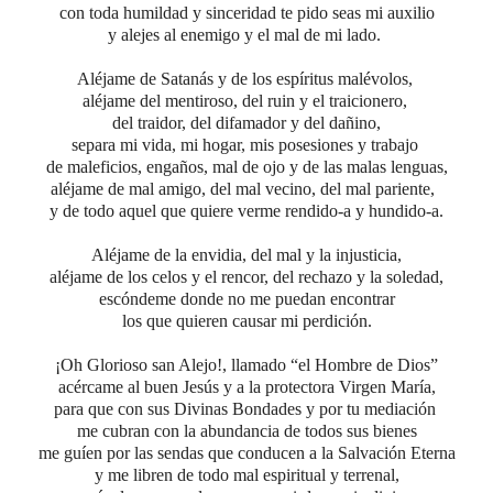
con toda humildad y sinceridad te pido seas mi auxilio
y alejes al enemigo y el mal de mi lado.
Aléjame de Satanás y de los espíritus malévolos,
aléjame del mentiroso, del ruin y el traicionero,
del traidor, del difamador y del dañino,
separa mi vida, mi hogar, mis posesiones y trabajo
de maleficios, engaños, mal de ojo y de las malas lenguas,
aléjame de mal amigo, del mal vecino, del mal pariente,
y de todo aquel que quiere
verme rendido-a y hundido-a.
Aléjame de la envidia,
del mal y la injusticia,
aléjame de los celos y el rencor,
del rechazo y la soledad,
escóndeme donde no me puedan encontrar
los que quieren causar mi perdición.
¡Oh Glorioso san Alejo!,
llamado “el Hombre de Dios”
acércame al buen Jesús y a la protectora Virgen María,
para que con sus Divinas Bondades y por tu mediación
me cubran con la abundancia de todos sus bienes
me guíen por las sendas que conducen a la Salvación Eterna
y me libren
de todo mal espiritual y terrenal,