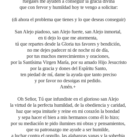
ruégales me ayuden a conseguir
la gracia divina
que con fervor y humildad
hoy te vengo a solicitar:
(di ahora el problema que tienes y lo que deseas conseguir)
San Alejo piadoso, san Alejo fuerte, san Alejo inmortal,
en ti dejo lo que me atormenta,
tú que repartes desde la Gloria tus favores y bendición,
no me dejes padecer ni de noche ni de día,
por tus muchos merecimientos y oraciones,
por la Santísima Virgen María,
por su amado Hijo Jesucristo
por la gracia y dones del Espíritu Santo,
ten piedad de mí, dame la ayuda que tanto preciso
y por favor no desoigas mi pedido.
Amén.+
Oh Señor, Tú que infundiste en el glorioso san Alejo
la virtud de la perfecta humildad, de la obediencia y caridad,
haz que sepa imitarle y reine en mi corazón la bondad
y sepa hacer el bien a mis hermanos como él lo hizo;
por su mediación te pido ilumines mi obras y pensamientos,
que su patronazgo me ayude a ser humilde,
a luchar contra el orgullo, las alabanzas vanas y la soberbia