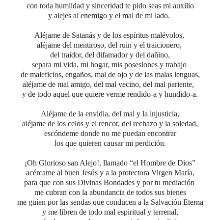
con toda humildad y sinceridad te pido seas mi auxilio
y alejes al enemigo y el mal de mi lado.
Aléjame de Satanás y de los espíritus malévolos,
aléjame del mentiroso, del ruin y el traicionero,
del traidor, del difamador y del dañino,
separa mi vida, mi hogar, mis posesiones y trabajo
de maleficios, engaños, mal de ojo y de las malas lenguas,
aléjame de mal amigo, del mal vecino, del mal pariente,
y de todo aquel que quiere
verme rendido-a y hundido-a.
Aléjame de la envidia,
del mal y la injusticia,
aléjame de los celos y el rencor,
del rechazo y la soledad,
escóndeme donde no me puedan encontrar
los que quieren causar mi perdición.
¡Oh Glorioso san Alejo!,
llamado “el Hombre de Dios”
acércame al buen Jesús y a la protectora Virgen María,
para que con sus Divinas Bondades y por tu mediación
me cubran con la abundancia de todos sus bienes
me guíen por las sendas que conducen a la Salvación Eterna
y me libren
de todo mal espiritual y terrenal,