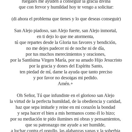
ruégales me ayuden a conseguir
la gracia divina
que con fervor y humildad
hoy te vengo a solicitar:
(di ahora el problema que tienes y lo que deseas conseguir)
San Alejo piadoso, san Alejo fuerte, san Alejo inmortal,
en ti dejo lo que me atormenta,
tú que repartes desde la Gloria tus favores y bendición,
no me dejes padecer ni de noche ni de día,
por tus muchos merecimientos y oraciones,
por la Santísima Virgen María,
por su amado Hijo Jesucristo
por la gracia y dones del Espíritu Santo,
ten piedad de mí, dame la ayuda que tanto preciso
y por favor no desoigas mi pedido.
Amén.+
Oh Señor, Tú que infundiste en el glorioso san Alejo
la virtud de la perfecta humildad, de la obediencia y caridad,
haz que sepa imitarle y reine en mi corazón la bondad
y sepa hacer el bien a mis hermanos como él lo hizo;
por su mediación te pido ilumines mi obras y pensamientos,
que su patronazgo me ayude a ser humilde,
a luchar contra el orgullo, las alabanzas vanas y la soberbia