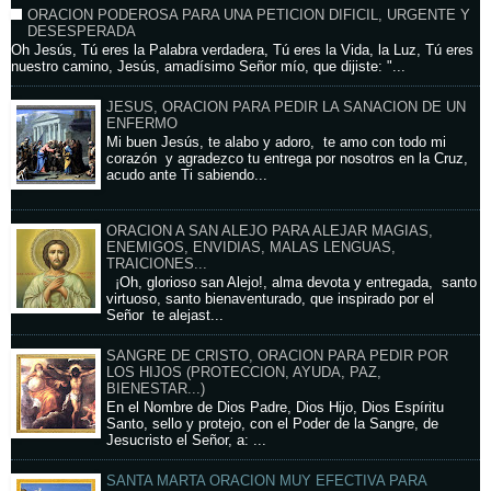
ORACION PODEROSA PARA UNA PETICION DIFICIL, URGENTE Y
DESESPERADA
Oh Jesús, Tú eres la Palabra verdadera, Tú eres la Vida, la Luz, Tú eres
nuestro camino, Jesús, amadísimo Señor mío, que dijiste: "...
JESUS, ORACION PARA PEDIR LA SANACION DE UN
ENFERMO
Mi buen Jesús, te alabo y adoro, te amo con todo mi
corazón y agradezco tu entrega por nosotros en la Cruz,
acudo ante Ti sabiendo...
ORACION A SAN ALEJO PARA ALEJAR MAGIAS,
ENEMIGOS, ENVIDIAS, MALAS LENGUAS,
TRAICIONES...
¡Oh, glorioso san Alejo!, alma devota y entregada, santo
virtuoso, santo bienaventurado, que inspirado por el
Señor te alejast...
SANGRE DE CRISTO, ORACION PARA PEDIR POR
LOS HIJOS (PROTECCION, AYUDA, PAZ,
BIENESTAR...)
En el Nombre de Dios Padre, Dios Hijo, Dios Espíritu
Santo, sello y protejo, con el Poder de la Sangre, de
Jesucristo el Señor, a: ...
SANTA MARTA ORACION MUY EFECTIVA PARA