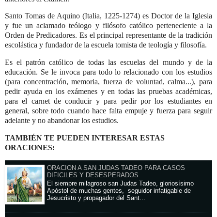
Santo Tomas de Aquino (Italia, 1225-1274) es Doctor de la Iglesia
y fue un aclamado teólogo y filósofo católico perteneciente a la
Orden de Predicadores. Es el principal representante de la tradición
escolástica y fundador de la escuela tomista de teología y filosofía.
Es el patrón católico de todas las escuelas del mundo y de la
educación. Se le invoca para todo lo relacionado con los estudios
(para concentración, memoria, fuerza de voluntad, calma...), para
pedir ayuda en los exámenes y en todas las pruebas académicas,
para el carnet de conducir y para pedir por los estudiantes en
general, sobre todo cuando hace falta empuje y fuerza para seguir
adelante y no abandonar los estudios.
TAMBIÉN TE PUEDEN INTERESAR ESTAS
ORACIONES:
ORACION A SAN JUDAS TADEO PARA CASOS
DIFICILES Y DESESPERADOS
El siempre milagroso san Judas Tadeo, gloriosísimo
Apóstol de muchas gentes, seguidor infatigable de
Jesucristo y propagador del Sant...