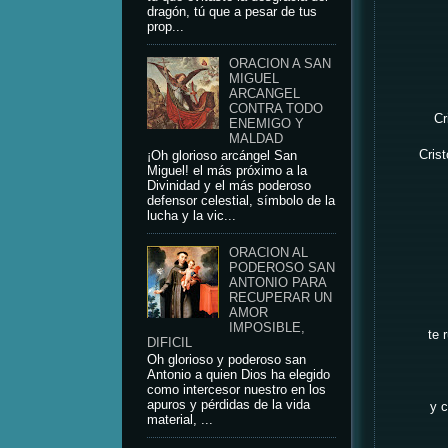
dragón, tú que a pesar de tus
prop...
ORACION A SAN
MIGUEL
ARCANGEL
CONTRA TODO
Cr
ENEMIGO Y
MALDAD
Cris
¡Oh glorioso arcángel San
Miguel! el más próximo a la
Divinidad y el más poderoso
defensor celestial, símbolo de la
lucha y la vic...
ORACION AL
PODEROSO SAN
ANTONIO PARA
RECUPERAR UN
AMOR
IMPOSIBLE,
te 
DIFICIL
Oh glorioso y poderoso san
Antonio a quien Dios ha elegido
como intercesor nuestro en los
apuros y pérdidas de la vida
y c
material, ...