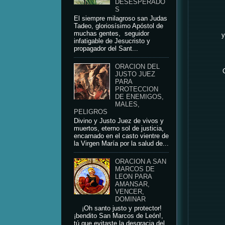
DESESPERADO
S
El siempre milagroso san Judas
Tadeo, gloriosísimo Apóstol de
muchas gentes, seguidor
y
infatigable de Jesucristo y
propagador del Sant...
ORACION DEL
JUSTO JUEZ
PARA
PROTECCION
DE ENEMIGOS,
MALES,
PELIGROS
Divino y Justo Juez de vivos y
muertos, eterno sol de justicia,
encarnado en el casto vientre de
la Virgen María por la salud de...
ORACION A SAN
MARCOS DE
LEON PARA
AMANSAR,
VENCER,
DOMINAR
¡Oh santo justo y protector!
¡bendito San Marcos de León!,
tú que evitaste la desgracia del