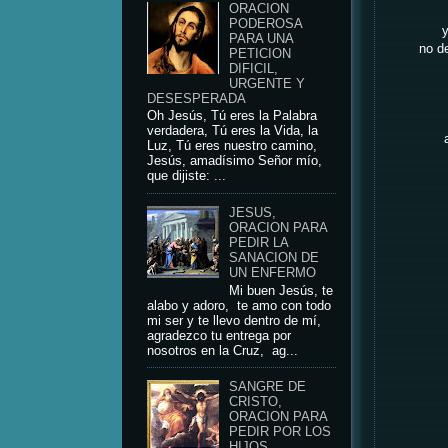
ORACION
PODEROSA
y
PARA UNA
no de
PETICION
DIFICIL,
URGENTE Y
DESESPERADA
Oh Jesús, Tú eres la Palabra
verdadera, Tú eres la Vida, la
Luz, Tú eres nuestro camino,
Jesús, amadísimo Señor mío,
que dijiste: ...
JESUS,
ORACION PARA
PEDIR LA
SANACION DE
UN ENFERMO
Mi buen Jesús, te
alabo y adoro, te amo con todo
mi ser y te llevo dentro de mí,
agradezco tu entrega por
nosotros en la Cruz, ag...
SANGRE DE
CRISTO,
ORACION PARA
PEDIR POR LOS
HIJOS