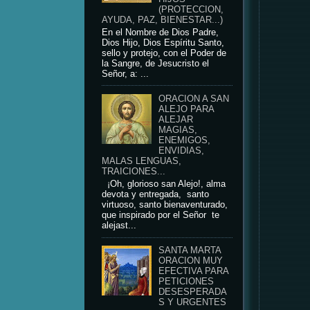
(PROTECCION,
AYUDA, PAZ, BIENESTAR...)
En el Nombre de Dios Padre,
Dios Hijo, Dios Espíritu Santo,
sello y protejo, con el Poder de
la Sangre, de Jesucristo el
Señor, a: ...
ORACION A SAN
ALEJO PARA
ALEJAR
MAGIAS,
ENEMIGOS,
ENVIDIAS,
MALAS LENGUAS,
TRAICIONES...
¡Oh, glorioso san Alejo!, alma
devota y entregada, santo
virtuoso, santo bienaventurado,
que inspirado por el Señor te
alejast...
SANTA MARTA
ORACION MUY
EFECTIVA PARA
PETICIONES
DESESPERADA
S Y URGENTES