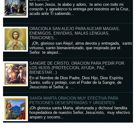
Mi buen Jesús, te alabo y adoro, te amo con todo mi
corazón y agradezco tu entrega por nosotros en la Cruz,
acudo ante Ti sabiendo...
ORACION A SAN ALEJO PARA ALEJAR MAGIAS,
ENEMIGOS, ENVIDIAS, MALAS LENGUAS,
TRAICIONES...
¡Oh, glorioso san Alejo!, alma devota y entregada, santo
virtuoso, santo bienaventurado, que inspirado por el
Señor te alejast...
SANGRE DE CRISTO, ORACION PARA PEDIR POR
LOS HIJOS (PROTECCION, AYUDA, PAZ,
BIENESTAR...)
En el Nombre de Dios Padre, Dios Hijo, Dios Espíritu
Santo, sello y protejo, con el Poder de la Sangre, de
Jesucristo el Señor, a: ...
SANTA MARTA ORACION MUY EFECTIVA PARA
PETICIONES DESESPERADAS Y URGENTES
¡Oh gloriosa santa Marta, afortunada y dichosa! bendita
hospedadora de nuestro Señor, Jesucristo, muy efectivo
amparo y socorro...