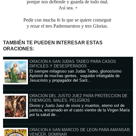
porque nos defiende y guarda de todo mal.
Así sea. +
Pedir con mucha fe lo que se quiere conseguir
y rezar el tres Padrenuestros y tres Glorias.
TAMBIÉN TE PUEDEN INTERESAR ESTAS
ORACIONES:
ORACION A SAN JUDAS TADEO PARA CASOS
DIFICILES Y DESESPERADOS
El siempre milagroso san Judas Tadeo, gloriosísimo
Apóstol de muchas gentes, seguidor infatigable de
Jesucristo y propagador del Sant...
ORACION DEL JUSTO JUEZ PARA PROTECCION DE
ENEMIGOS, MALES, PELIGROS
Divino y Justo Juez de vivos y muertos, eterno sol de
justicia, encarnado en el casto vientre de la Virgen María
por la salud de...
ORACION A SAN MARCOS DE LEON PARA AMANSAR,
VENCER, DOMINAR