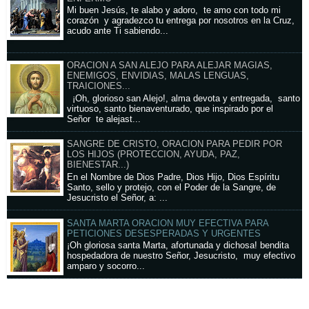
Mi buen Jesús, te alabo y adoro, te amo con todo mi
corazón y agradezco tu entrega por nosotros en la Cruz,
acudo ante Ti sabiendo...
ORACION A SAN ALEJO PARA ALEJAR MAGIAS,
ENEMIGOS, ENVIDIAS, MALAS LENGUAS,
TRAICIONES...
¡Oh, glorioso san Alejo!, alma devota y entregada, santo
virtuoso, santo bienaventurado, que inspirado por el
Señor te alejast...
SANGRE DE CRISTO, ORACION PARA PEDIR POR
LOS HIJOS (PROTECCION, AYUDA, PAZ,
BIENESTAR...)
En el Nombre de Dios Padre, Dios Hijo, Dios Espíritu
Santo, sello y protejo, con el Poder de la Sangre, de
Jesucristo el Señor, a: ...
SANTA MARTA ORACION MUY EFECTIVA PARA
PETICIONES DESESPERADAS Y URGENTES
¡Oh gloriosa santa Marta, afortunada y dichosa! bendita
hospedadora de nuestro Señor, Jesucristo, muy efectivo
amparo y socorro...