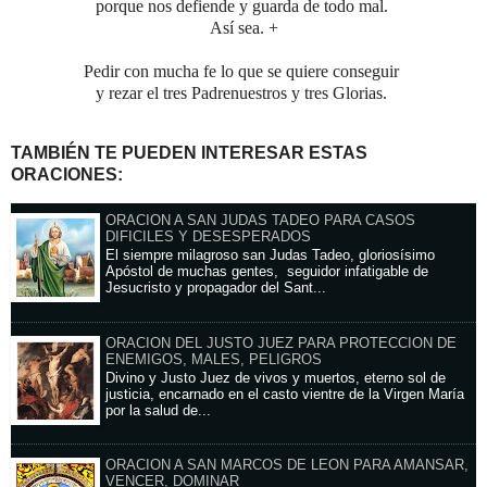
porque nos defiende y guarda de todo mal.
Así sea. +
Pedir con mucha fe lo que se quiere conseguir
y rezar el tres Padrenuestros y tres Glorias.
TAMBIÉN TE PUEDEN INTERESAR ESTAS
ORACIONES:
ORACION A SAN JUDAS TADEO PARA CASOS
DIFICILES Y DESESPERADOS
El siempre milagroso san Judas Tadeo, gloriosísimo
Apóstol de muchas gentes, seguidor infatigable de
Jesucristo y propagador del Sant...
ORACION DEL JUSTO JUEZ PARA PROTECCION DE
ENEMIGOS, MALES, PELIGROS
Divino y Justo Juez de vivos y muertos, eterno sol de
justicia, encarnado en el casto vientre de la Virgen María
por la salud de...
ORACION A SAN MARCOS DE LEON PARA AMANSAR,
VENCER, DOMINAR