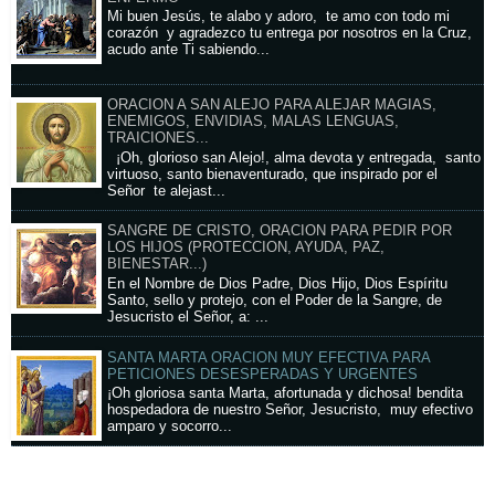
Mi buen Jesús, te alabo y adoro, te amo con todo mi
corazón y agradezco tu entrega por nosotros en la Cruz,
acudo ante Ti sabiendo...
ORACION A SAN ALEJO PARA ALEJAR MAGIAS,
ENEMIGOS, ENVIDIAS, MALAS LENGUAS,
TRAICIONES...
¡Oh, glorioso san Alejo!, alma devota y entregada, santo
virtuoso, santo bienaventurado, que inspirado por el
Señor te alejast...
SANGRE DE CRISTO, ORACION PARA PEDIR POR
LOS HIJOS (PROTECCION, AYUDA, PAZ,
BIENESTAR...)
En el Nombre de Dios Padre, Dios Hijo, Dios Espíritu
Santo, sello y protejo, con el Poder de la Sangre, de
Jesucristo el Señor, a: ...
SANTA MARTA ORACION MUY EFECTIVA PARA
PETICIONES DESESPERADAS Y URGENTES
¡Oh gloriosa santa Marta, afortunada y dichosa! bendita
hospedadora de nuestro Señor, Jesucristo, muy efectivo
amparo y socorro...