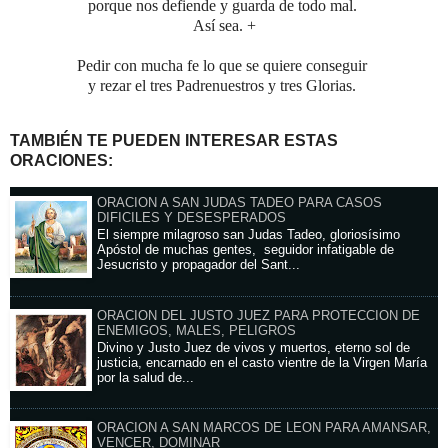
porque nos defiende y guarda de todo mal.
Así sea. +
Pedir con mucha fe lo que se quiere conseguir
y rezar el tres Padrenuestros y tres Glorias.
TAMBIÉN TE PUEDEN INTERESAR ESTAS
ORACIONES:
ORACION A SAN JUDAS TADEO PARA CASOS
DIFICILES Y DESESPERADOS
El siempre milagroso san Judas Tadeo, gloriosísimo
Apóstol de muchas gentes, seguidor infatigable de
Jesucristo y propagador del Sant...
ORACION DEL JUSTO JUEZ PARA PROTECCION DE
ENEMIGOS, MALES, PELIGROS
Divino y Justo Juez de vivos y muertos, eterno sol de
justicia, encarnado en el casto vientre de la Virgen María
por la salud de...
ORACION A SAN MARCOS DE LEON PARA AMANSAR,
VENCER, DOMINAR