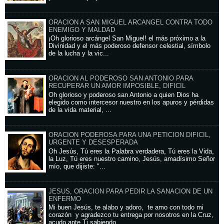
ORACION A SAN MIGUEL ARCANGEL CONTRA TODO
ENEMIGO Y MALDAD
¡Oh glorioso arcángel San Miguel! el más próximo a la
Divinidad y el más poderoso defensor celestial, símbolo
de la lucha y la vic...
ORACION AL PODEROSO SAN ANTONIO PARA
RECUPERAR UN AMOR IMPOSIBLE, DIFICIL
Oh glorioso y poderoso san Antonio a quien Dios ha
elegido como intercesor nuestro en los apuros y pérdidas
de la vida material, ...
ORACION PODEROSA PARA UNA PETICION DIFICIL,
URGENTE Y DESESPERADA
Oh Jesús, Tú eres la Palabra verdadera, Tú eres la Vida,
la Luz, Tú eres nuestro camino, Jesús, amadísimo Señor
mío, que dijiste: "...
JESUS, ORACION PARA PEDIR LA SANACION DE UN
ENFERMO
Mi buen Jesús, te alabo y adoro, te amo con todo mi
corazón y agradezco tu entrega por nosotros en la Cruz,
acudo ante Ti sabiendo...