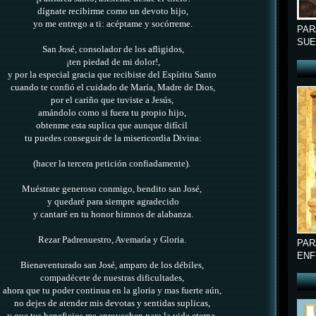
dígnate recibirme como un devoto hijo,
yo me entrego a ti: acéptame y socórreme.
PAR
SUE
San José, consolador de los afligidos,
¡ten piedad de mi dolor!,
y por la especial gracia que recibiste del Espíritu Santo
cuando te confió el cuidado de María, Madre de Dios,
por el cariño que tuviste a Jesús,
amándolo como si fuera tu propio hijo,
obtenme esta suplica que aunque difícil
tu puedes conseguir de la misericordia Divina:
(hacer la tercera petición confiadamente).
Muéstrate generoso conmigo, bendito san José,
y quedaré para siempre agradecido
y cantaré en tu honor himnos de alabanza.
Rezar Padrenuestro, Avemaría y Gloria.
PAR
ENF
Bienaventurado san José, amparo de los débiles,
compadécete de nuestras dificultades,
ahora que tu poder continua en la gloria y mas fuerte aún,
no dejes de atender mis devotas y sentidas suplicas,