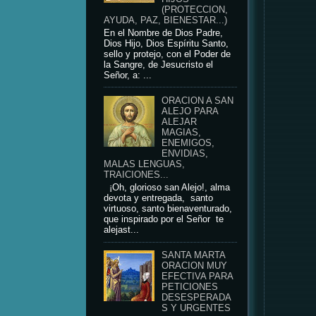
(PROTECCION,
AYUDA, PAZ, BIENESTAR...)
En el Nombre de Dios Padre,
Dios Hijo, Dios Espíritu Santo,
sello y protejo, con el Poder de
la Sangre, de Jesucristo el
Señor, a: ...
ORACION A SAN
ALEJO PARA
ALEJAR
MAGIAS,
ENEMIGOS,
ENVIDIAS,
MALAS LENGUAS,
TRAICIONES...
¡Oh, glorioso san Alejo!, alma
devota y entregada, santo
virtuoso, santo bienaventurado,
que inspirado por el Señor te
alejast...
SANTA MARTA
ORACION MUY
EFECTIVA PARA
PETICIONES
DESESPERADA
S Y URGENTES