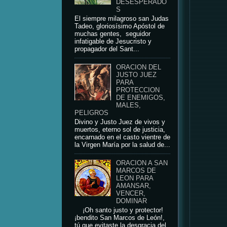
DESESPERADO
S
El siempre milagroso san Judas
Tadeo, gloriosísimo Apóstol de
muchas gentes, seguidor
infatigable de Jesucristo y
propagador del Sant...
ORACION DEL
JUSTO JUEZ
PARA
PROTECCION
DE ENEMIGOS,
MALES,
PELIGROS
Divino y Justo Juez de vivos y
muertos, eterno sol de justicia,
encarnado en el casto vientre de
la Virgen María por la salud de...
ORACION A SAN
MARCOS DE
LEON PARA
AMANSAR,
VENCER,
DOMINAR
¡Oh santo justo y protector!
¡bendito San Marcos de León!,
tú que evitaste la desgracia del