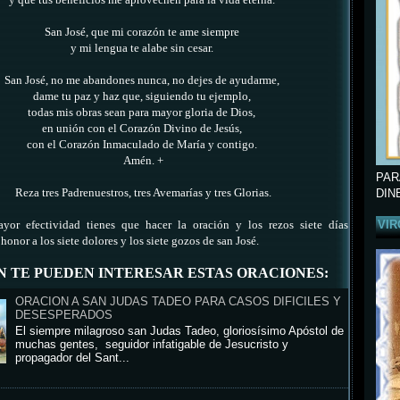
y que tus beneficios me aprovechen para la vida eterna.
San José, que mi corazón te ame siempre
y mi lengua te alabe sin cesar.
San José, no me abandones nunca, no dejes de ayudarme,
dame tu paz y haz que, siguiendo tu ejemplo,
todas mis obras sean para mayor gloria de Dios,
en unión con el Corazón Divino de Jesús,
con el Corazón Inmaculado de María y contigo.
Amén. +
PAR
Reza tres Padrenuestros, tres Avemarías y tres Glorias.
DIN
VIR
yor efectividad tienes que hacer la oración y los rezos siete días
 honor a los siete dolores y los siete gozos de san José.
N TE PUEDEN INTERESAR ESTAS ORACIONES:
ORACION A SAN JUDAS TADEO PARA CASOS DIFICILES Y
DESESPERADOS
El siempre milagroso san Judas Tadeo, gloriosísimo Apóstol de
muchas gentes, seguidor infatigable de Jesucristo y
propagador del Sant...