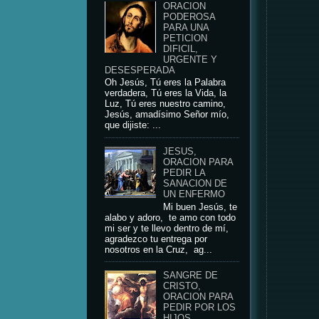
ORACION
PODEROSA
PARA UNA
PETICION
DIFICIL,
URGENTE Y
DESESPERADA
Oh Jesús, Tú eres la Palabra
verdadera, Tú eres la Vida, la
Luz, Tú eres nuestro camino,
Jesús, amadísimo Señor mío,
que dijiste: ...
JESUS,
ORACION PARA
PEDIR LA
SANACION DE
UN ENFERMO
Mi buen Jesús, te
alabo y adoro, te amo con todo
mi ser y te llevo dentro de mí,
agradezco tu entrega por
nosotros en la Cruz, ag...
SANGRE DE
CRISTO,
ORACION PARA
PEDIR POR LOS
HIJOS