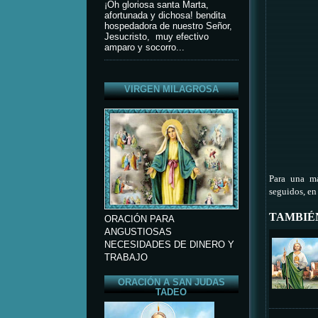
¡Oh gloriosa santa Marta,
afortunada y dichosa! bendita
hospedadora de nuestro Señor,
Jesucristo, muy efectivo
amparo y socorro...
VIRGEN MILAGROSA
Para una ma
seguidos,
en
TAMBIÉ
ORACIÓN PARA
ANGUSTIOSAS
NECESIDADES DE DINERO Y
TRABAJO
ORACIÓN A SAN JUDAS
TADEO