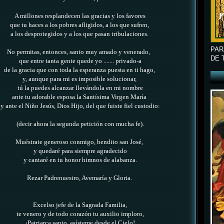
A millones resplandecen las gracias y los favores
que tu haces a los pobres afligidos, a los que sufren,
a los desprotegidos y a los que pasan tribulaciones.
PAR
No permitas, entonces, santo muy amado y venerado,
DE 
que entre tanta gente quede yo ....... privado-a
de la gracia que con toda la esperanza puesta en ti hago,
y, aunque para mi es imposible solucionar,
tú la puedes alcanzar llevándola en mi nombre
ante tu adorable esposa la Santísima Virgen María
y ante el Niño Jesús, Dios Hijo, del que fuiste fiel custodio:
(decir ahora la segunda petición con mucha fe).
Muéstrate generoso conmigo, bendito san José,
y quedaré para siempre agradecido
y cantaré en tu honor himnos de alabanza.
Rezar Padrenuestro, Avemaría y Gloria.
Excelso jefe de la Sagrada Familia,
te venero y de todo corazón tu auxilio imploro,
¡Patriarca santo, asísteme desde el Cielo!