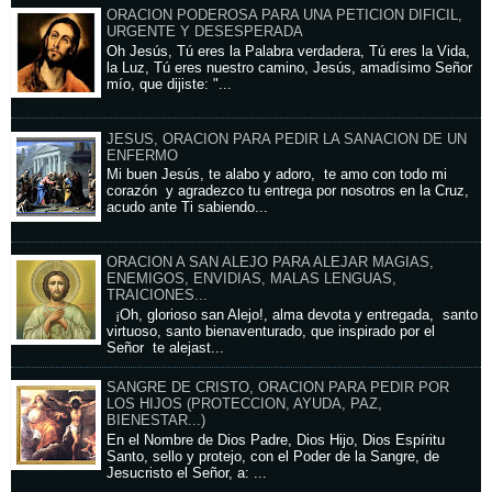
ORACION PODEROSA PARA UNA PETICION DIFICIL,
URGENTE Y DESESPERADA
Oh Jesús, Tú eres la Palabra verdadera, Tú eres la Vida,
la Luz, Tú eres nuestro camino, Jesús, amadísimo Señor
mío, que dijiste: "...
JESUS, ORACION PARA PEDIR LA SANACION DE UN
ENFERMO
Mi buen Jesús, te alabo y adoro, te amo con todo mi
corazón y agradezco tu entrega por nosotros en la Cruz,
acudo ante Ti sabiendo...
ORACION A SAN ALEJO PARA ALEJAR MAGIAS,
ENEMIGOS, ENVIDIAS, MALAS LENGUAS,
TRAICIONES...
¡Oh, glorioso san Alejo!, alma devota y entregada, santo
virtuoso, santo bienaventurado, que inspirado por el
Señor te alejast...
SANGRE DE CRISTO, ORACION PARA PEDIR POR
LOS HIJOS (PROTECCION, AYUDA, PAZ,
BIENESTAR...)
En el Nombre de Dios Padre, Dios Hijo, Dios Espíritu
Santo, sello y protejo, con el Poder de la Sangre, de
Jesucristo el Señor, a: ...