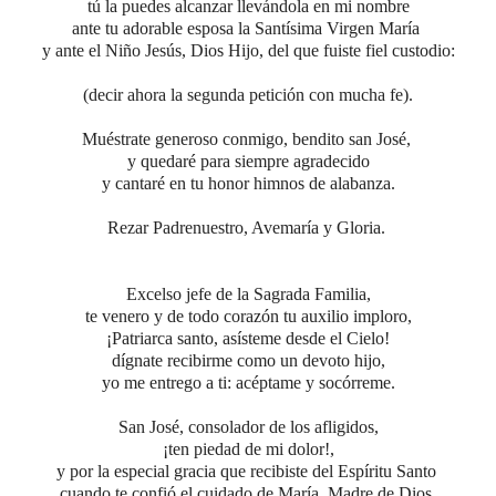
tú la puedes alcanzar llevándola en mi nombre
ante tu adorable esposa la Santísima Virgen María
y ante el Niño Jesús, Dios Hijo, del que fuiste fiel custodio:
(decir ahora la segunda petición con mucha fe).
Muéstrate generoso conmigo, bendito san José,
y quedaré para siempre agradecido
y cantaré en tu honor himnos de alabanza.
Rezar Padrenuestro, Avemaría y Gloria.
Excelso jefe de la Sagrada Familia,
te venero y de todo corazón tu auxilio imploro,
¡Patriarca santo, asísteme desde el Cielo!
dígnate recibirme como un devoto hijo,
yo me entrego a ti: acéptame y socórreme.
San José, consolador de los afligidos,
¡ten piedad de mi dolor!,
y por la especial gracia que recibiste del Espíritu Santo
cuando te confió el cuidado de María, Madre de Dios,