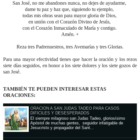
San José, no me abandones nunca, no dejes de ayudarme,
dame tu paz y haz que, siguiendo tu ejemplo,
todas mis obras sean para mayor gloria de Dios,
en unión con el Corazón Divino de Jesús,
con el Corazón Inmaculado de María y contigo.
Amén. +
Reza tres Padrenuestros, tres Avemarías y tres Glorias.
Para una mayor efectividad tienes que hacer la oración y los rezos
siete días seguidos,
en honor a los siete dolores y los siete gozos de
san José.
TAMBIÉN TE PUEDEN INTERESAR ESTAS
ORACIONES:
ORACION A SAN JUDAS TADEO PARA CASOS
DIFICILES Y DESESPERADOS
El siempre milagroso san Judas Tadeo, gloriosísimo
Apóstol de muchas gentes, seguidor infatigable de
Jesucristo y propagador del Sant...