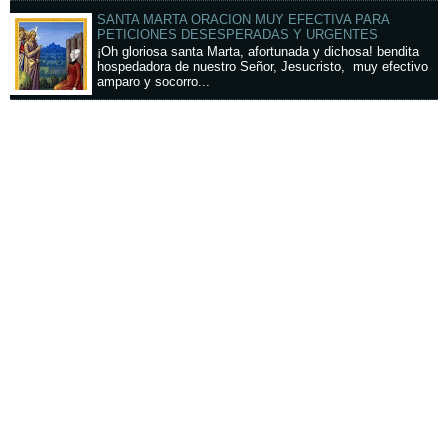
SANTA MARTA ORACION MUY EFECTIVA PARA
PETICIONES DESESPERADAS Y URGENTES
¡Oh gloriosa santa Marta, afortunada y dichosa! bendita
hospedadora de nuestro Señor, Jesucristo, muy efectivo
amparo y socorro...