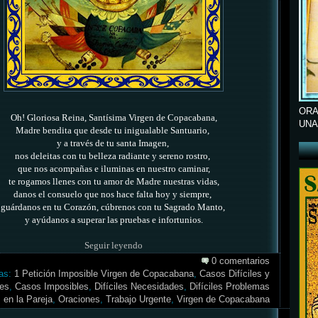
ORA
Oh! Gloriosa Reina, Santísima Virgen
de Copacabana,
UNA
Madre bendita que desde tu inigualable Santuario,
y a través de tu santa Imagen,
nos deleitas con tu belleza radiante y sereno rostro,
que
nos acompañas e iluminas en nuestro caminar,
te rogamos llenes con tu amor de Madre nuestras vidas,
danos el consuelo que nos hace falta hoy y siempre,
guárdanos en tu Corazón, cúbrenos con tu Sagrado Manto,
y ayúdanos a superar las pruebas e infortunios.
Seguir leyendo
0 comentarios
tas:
1 Petición Imposible Virgen de Copacabana
,
Casos Difíciles y
es
,
Casos Imposibles
,
Difíciles Necesidades
,
Difíciles Problemas
en la Pareja
,
Oraciones
,
Trabajo Urgente
,
Virgen de Copacabana