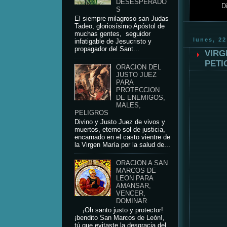
DESESPERADO
D
S
El siempre milagroso san Judas
Tadeo, gloriosísimo Apóstol de
muchas gentes, seguidor
lunes, 22
infatigable de Jesucristo y
propagador del Sant...
VIRG
PETI
ORACION DEL
JUSTO JUEZ
PARA
PROTECCION
DE ENEMIGOS,
MALES,
PELIGROS
Divino y Justo Juez de vivos y
muertos, eterno sol de justicia,
encarnado en el casto vientre de
la Virgen María por la salud de...
ORACION A SAN
MARCOS DE
LEON PARA
AMANSAR,
VENCER,
DOMINAR
¡Oh santo justo y protector!
¡bendito San Marcos de León!,
tú que evitaste la desgracia del