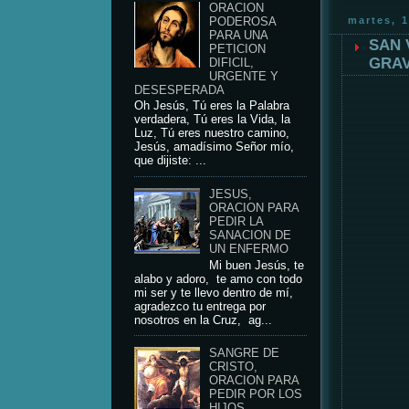
ORACION
martes, 1
PODEROSA
PARA UNA
SAN 
PETICION
GRA
DIFICIL,
URGENTE Y
DESESPERADA
Oh Jesús, Tú eres la Palabra
verdadera, Tú eres la Vida, la
Luz, Tú eres nuestro camino,
Jesús, amadísimo Señor mío,
que dijiste: ...
JESUS,
ORACION PARA
PEDIR LA
SANACION DE
UN ENFERMO
Mi buen Jesús, te
alabo y adoro, te amo con todo
mi ser y te llevo dentro de mí,
agradezco tu entrega por
nosotros en la Cruz, ag...
SANGRE DE
CRISTO,
ORACION PARA
PEDIR POR LOS
HIJOS