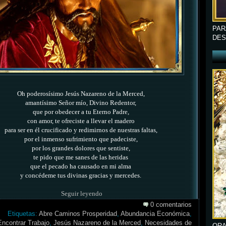
PAR
DES
Oh poderosísimo Jesús Nazareno de la Merced,
amantísimo Señor mío, Divino Redentor,
que por obedecer a tu Eterno Padre,
con amor, te ofreciste a llevar el madero
para ser en él crucificado y redimirnos de nuestras faltas,
por el inmenso sufrimiento que padeciste,
por los grandes dolores que sentiste,
te pido que me sanes de las heridas
que el pecado ha causado en mi alma
y concédeme tus divinas gracias y mercedes.
Seguir leyendo
0 comentarios
Etiquetas:
Abre Caminos Prosperidad
,
Abundancia Económica
,
Encontrar Trabajo
,
Jesús Nazareno de la Merced
,
Necesidades de
ORA