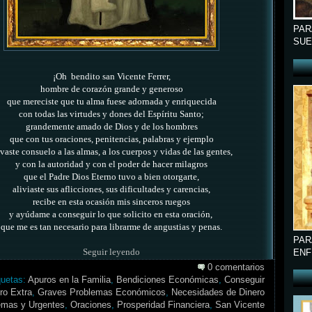
PAR
SUE
¡Oh
bendito san Vicente Ferrer,
hombre de corazón grande y generoso
que mereciste que tu alma fuese adornada y enriquecida
con todas las virtudes y dones del Espíritu Santo;
grandemente amado de Dios y de los hombres
que con tus oraciones, penitencias, palabras y ejemplo
evaste consuelo a las almas, a los cuerpos y vidas de las gentes,
y con la autoridad y con el poder de hacer milagros
que el Padre Dios Eterno tuvo a bien otorgarte,
aliviaste sus aflicciones, sus dificultades y carencias,
recibe en esta ocasión mis sinceros ruegos
y ayúdame a conseguir lo que solicito en esta oración,
que me es tan necesario para librarme de angustias y penas.
PAR
Seguir leyendo
ENF
0 comentarios
quetas:
Apuros en la Familia
,
Bendiciones Económicas
,
Conseguir
ro Extra
,
Graves Problemas Económicos
,
Necesidades de Dinero
emas y Urgentes
,
Oraciones
,
Prosperidad Financiera
,
San Vicente