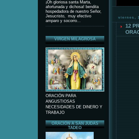
¡Oh gloriosa santa Marta,
afortunada y dichosa! bendita
hospedadora de nuestro Señor,
Jesucristo, muy efectivo
viernes, 
amparo y socorro...
12 P
ORAC
VIRGEN MILAGROSA
ORACIÓN PARA
ANGUSTIOSAS
NECESIDADES DE DINERO Y
TRABAJO
ORACIÓN A SAN JUDAS
TADEO