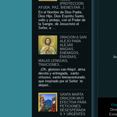
(PROTECCION,
AYUDA, PAZ, BIENESTAR...)
En el Nombre de Dios Padre,
Dios Hijo, Dios Espíritu Santo,
sello y protejo, con el Poder de
la Sangre, de Jesucristo el
Señor, a: ...
ORACION A SAN
ALEJO PARA
ALEJAR
MAGIAS,
ENEMIGOS,
ll
ENVIDIAS,
MALAS LENGUAS,
TRAICIONES...
¡Oh, glorioso san Alejo!, alma
devota y entregada, santo
virtuoso, santo bienaventurado,
que inspirado por el Señor te
alejast...
SANTA MARTA
ORACION MUY
EFECTIVA PARA
Eti
PETICIONES
Dine
DESESPERADA
S Y URGENTES
Extr