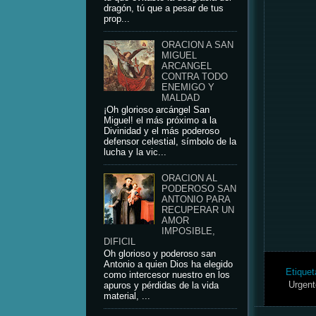
dragón, tú que a pesar de tus
prop...
ORACION A SAN
MIGUEL
ARCANGEL
CONTRA TODO
ENEMIGO Y
MALDAD
¡Oh glorioso arcángel San
Miguel! el más próximo a la
Divinidad y el más poderoso
defensor celestial, símbolo de la
lucha y la vic...
ORACION AL
PODEROSO SAN
ANTONIO PARA
RECUPERAR UN
AMOR
IMPOSIBLE,
DIFICIL
Oh glorioso y poderoso san
Antonio a quien Dios ha elegido
Etique
como intercesor nuestro en los
Urgent
apuros y pérdidas de la vida
material, ...