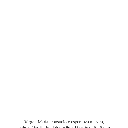
Virgen María, consuelo y esperanza nuestra,
pide a Dios Padre, Dios Hijo y Dios Espíritu Santo