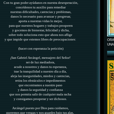
Con tu gran poder ayúdanos en nuestra desesperación,
concédenos tu auxilio para remediar
nuestras dificultades, carencias y problemas,
danos lo necesario para avanzar y progresar,
aporta a nuestras vidas lo mejor,
para que nuestros hogares y trabajos
prosperen
y gocemos de bienestar, felicidad y dicha,
sobre todo soluciona esto que ahora nos aflige
y que impide que estemos libres de preocupaciones:
ORA
UNA
(hacer con esperanza la petición)
¡San Gabriel Arcángel, mensajero del Señor!
ser de luz mediadora,
acude a nosotros y danos tu esperanza,
trae la tranquilidad a nuestro día a día,
aleja las inseguridades, miedos y carencias,
retira los obstáculos e impedimentos
que encontramos a nuestro paso
y danos la seguridad y confianza
que nos permita salir de cualquier mala racha
y consigamos prosperar y ser dichosos.
Arcángel puesto por Dios para cuidarnos,
queremos que vengas y nos guardes bajo tus alas,