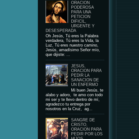
ORACION
PODEROSA
PARA UNA
PETICION
DIFICIL,
URGENTE Y
DESESPERADA
Oh Jesús, Tú eres la Palabra
verdadera, Tú eres la Vida, la
Luz, Tú eres nuestro camino,
Jesús, amadísimo Señor mío,
que dijiste: ...
JESUS,
ORACION PARA
PEDIR LA
SANACION DE
UN ENFERMO
Mi buen Jesús, te
alabo y adoro, te amo con todo
mi ser y te llevo dentro de mí,
agradezco tu entrega por
nosotros en la Cruz, ag...
SANGRE DE
CRISTO,
ORACION PARA
PEDIR POR LOS
HIJOS