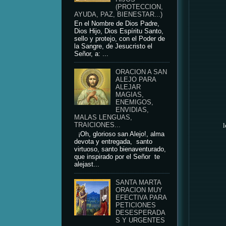
(PROTECCION,
AYUDA, PAZ, BIENESTAR...)
En el Nombre de Dios Padre,
Dios Hijo, Dios Espíritu Santo,
sello y protejo, con el Poder de
la Sangre, de Jesucristo el
Señor, a: ...
ORACION A SAN
ALEJO PARA
ALEJAR
MAGIAS,
ENEMIGOS,
ENVIDIAS,
MALAS LENGUAS,
TRAICIONES...
l
¡Oh, glorioso san Alejo!, alma
devota y entregada, santo
virtuoso, santo bienaventurado,
que inspirado por el Señor te
alejast...
SANTA MARTA
ORACION MUY
EFECTIVA PARA
PETICIONES
DESESPERADA
S Y URGENTES