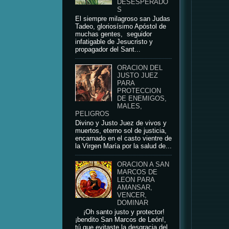
DESESPERADO
S
El siempre milagroso san Judas
Tadeo, gloriosísimo Apóstol de
muchas gentes, seguidor
infatigable de Jesucristo y
propagador del Sant...
ORACION DEL
JUSTO JUEZ
PARA
PROTECCION
DE ENEMIGOS,
MALES,
PELIGROS
Divino y Justo Juez de vivos y
muertos, eterno sol de justicia,
encarnado en el casto vientre de
la Virgen María por la salud de...
ORACION A SAN
MARCOS DE
LEON PARA
AMANSAR,
VENCER,
DOMINAR
¡Oh santo justo y protector!
¡bendito San Marcos de León!,
tú que evitaste la desgracia del