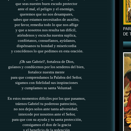
que seas nuestro buen escudo protector
ante el mal, el peligro y el enemigo,
queremos que no nos desampares,
sabes que estamos necesitados de auxilio,
por favor, remedia todo lo que nos aflige
PAR
y que a nosotros nos resulta tan difícil,
DE 
atiéndenos y escucha nuestra suplica,
confórtanos, consuélanos, ayúdanos,
dispénsanos tu bondad y misericordia
y concédenos lo que pedimos en esta oración.
¡Oh san Gabriel!, fortaleza de Dios,
guíanos y condúcenos por los senderos del bien,
fortalece nuestra mente
para que comprendamos la Palabra del Señor,
sigamos con fidelidad sus inspiraciones
y cumplamos su santa Voluntad.
En estos momentos difíciles por los que pasamos,
tráenos Gabriel tu poderoso patrocinio,
no nos dejes solos ante tanta adversidad;
intercede por nosotros ante el Señor,
para que con su ayuda y tu santa protección,
consigamos el don de la gracia
y el beneficio de la redención,