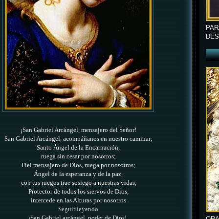
PAR
DES
¡San Gabriel Arcángel, mensajero del Señor!
San Gabriel Arcángel, acompáñanos en nuestro caminar
;
Santo Ángel de la Encarnación,
ruega sin cesar por nosotros;
Fiel mensajero de Dios,
ruega por nosotros;
Ángel de la esperanza y de la paz,
con tus ruegos trae sosiego a nuestras vidas;
Protector de todos los siervos de Dios,
intercede en las Alturas por nosotros.
Seguir leyendo
¡San Gabriel arcángel, poder de Dios!,
ORA