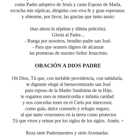
como Padre adoptivo de Jesús y casto Esposo de María,
escucha mis súplicas,
dirigidas con viva fe y gran esperanza
y obtenme, por favor,
las gracias que tanto ansío:
(haz ahora la séptima y última petición).
Gloria al Padre...
- Ruega por nosotros,
bendito padre
san José.
- Para que seamos dignos de alcanzar
las promesas de nuestro Señor Jesucristo.
ORACIÓN A DIOS PADRE
Oh Dios,
Tú
que,
con inefable providencia, con sabiduría,
te dignaste elegir al bienaventurado san José
para esposo de la Madre Santísima de tu Hijo,
te rogamos uses tu misericordia e infinita caridad
y nos concedas
tener en el Cielo por intercesor,
como guía, dulce consuelo y refugio seguro,
al que tanto veneramos en la tierra como protector.
Tú que vives y reinas por los siglos de los siglos.
Amén. +
Reza
siete Padrenuestros y siete Avemarías.