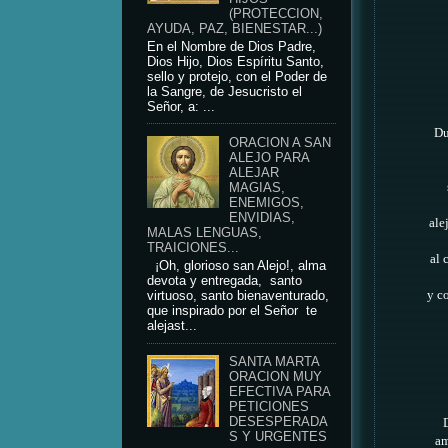
(PROTECCION,
AYUDA, PAZ, BIENESTAR...)
En el Nombre de Dios Padre,
Dios Hijo, Dios Espíritu Santo,
sello y protejo, con el Poder de
la Sangre, de Jesucristo el
Señor, a: ...
Dul
ORACION A SAN
ALEJO PARA
ALEJAR
MAGIAS,
ENEMIGOS,
ENVIDIAS,
ale
MALAS LENGUAS,
TRAICIONES...
al 
¡Oh, glorioso san Alejo!, alma
devota y entregada, santo
y c
virtuoso, santo bienaventurado,
que inspirado por el Señor te
alejast...
SANTA MARTA
ORACION MUY
EFECTIVA PARA
PETICIONES
DESESPERADA
S Y URGENTES
am