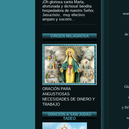
¡Oh gloriosa santa Marta,
afortunada y dichosa! bendita
hospedadora de nuestro Señor,
sea
Jesucristo, muy efectivo
amparo y socorro...
de
VIRGEN MILAGROSA
Glo
ORACIÓN PARA
ANGUSTIOSAS
NECESIDADES DE DINERO Y
TRABAJO
y ll
ORACIÓN A SAN JUDAS
s
TADEO