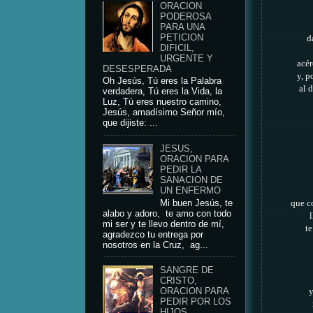
ORACION
PODEROSA
PARA UNA
PETICION
d
DIFICIL,
URGENTE Y
acér
DESESPERADA
y,
po
Oh Jesús, Tú eres la Palabra
al d
verdadera, Tú eres la Vida, la
Luz, Tú eres nuestro camino,
Jesús, amadísimo Señor mío,
que dijiste: ...
JESUS,
ORACION PARA
PEDIR LA
SANACION DE
UN ENFERMO
Mi buen Jesús, te
que c
alabo y adoro, te amo con todo
mi ser y te llevo dentro de mí,
te
agradezco tu entrega por
nosotros en la Cruz, ag...
SANGRE DE
CRISTO,
ORACION PARA
y
PEDIR POR LOS
HIJOS