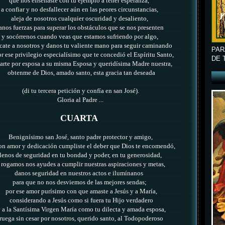
que nos enseñaste con tu ejemplo a tener esperanza,
a confiar y no desfallecer aún en las peores circunstancias,
aleja de nosotros cualquier oscuridad y desaliento,
anos fuerzas para superar los obstáculos que se nos presenten
y socórrenos cuando veas que estamos sufriendo por algo,
cate a nosotros y danos tu valiente mano para seguir caminando
PAR
r ese privilegio especialísimo
que te concedió el Espíritu Santo,
DE 
arte por esposa a su misma Esposa
y queridísima Madre nuestra,
obtenme de Dios, amado santo, esta gracia tan deseada
(di tu tercera petición y confía en san José).
Gloria al Padre ...
CUARTA
Benignísimo san José, santo padre protector y amigo,
on amor y dedicación cumpliste el deber que Dios te encomendó,
llenos de seguridad en tu bondad y poder, en tu generosidad,
 rogamos nos ayudes a cumplir nuestras aspiraciones y metas,
danos seguridad en nuestros actos e ilumínanos
para que no nos desviemos de las mejores sendas;
por
ese
amor
p
urísimo
con
que
amaste a Jesús y a María,
considerando a Jesús como si fuera tu Hijo verdadero
 a la Santísima Virgen María como tu dilecta y amada esposa,
ruega sin cesar por nosotros, querido santo, al Todopoderoso