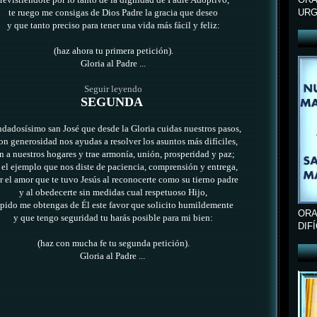
revistiéndote por lo tanto
de la dignidad de Padre Adoptivo,
URG
te ruego me consigas de Dios Padre la gracia que deseo
y que tanto preciso para tener una vida más fácil y feliz:
(haz ahora tu primera petición).
Gloria al Padre ...
Seguir leyendo
SEGUNDA
adosísimo san José que desde la Gloria cuidas nuestros pasos,
on generosidad nos ayudas a resolver los asuntos más difíciles,
n a nuestros hogares y trae armonía, unión, prosperidad y paz;
 el ejemplo que nos diste de paciencia, comprensión y entrega,
r el amor que te tuvo Jesús
al reconocerte como su tierno padre
y al obedecerte sin medidas cual respetuoso Hijo,
 pido me obtengas de Él este favor que solicito humildemente
ORA
y que tengo seguridad tu harás posible para mi bien:
DIF
(haz con mucha fe tu segunda petición).
Gloria al Padre ...