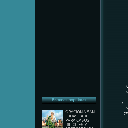
A
t
Entradas populares
y qu
c
ORACION A SAN
yo 
JUDAS TADEO
PARA CASOS
DIFICILES Y