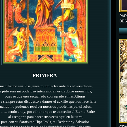
PAR
DES
PRIMERA
mabilísimo san José, nuestro protector ante las adversidades,
e pido seas mi poderoso intercesor en estos duros momentos,
pues sé que eres escuchado con agrado en las Alturas
e siempre estás dispuesto a darnos el auxilio que nos hace falta
uando no podemos resolver nuestros problemas por sí solos;
....... acudo a ti y, por el honor que
te concedió el Eterno Padre
al escogerte para hacer sus veces aquí en la tierra,
para con su Santísimo Hijo Jesús, mi Redentor y Salvador,
ORA