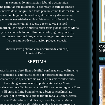
te encomiendo mi situación laboral y económica,
no permitas que las deudas, la pobreza y la falta de empleo
n motivo de intranquilidad tanto para mí como la de mi familia,
que en mi hogar no falte el pan, ni un buen y digno trabajo
y nuestras necesidades estén cubiertas con tus bendiciones;
por esa envidiable suerte que en tu vida te tocó
 morir en los brazos de nuestro buen Jesús y de la Virgen María
y de ser consolado por Ellos en tu dolor, agonía y muerte,
haz que me otorgue Dios, amado Santo, por tú intercesión,
lo que a través de esta oración pido, en especial:
PAR
(haz tu sexta petición con sinceridad de corazón).
DIN
Gloria al Padre …
VIR
SEPTIMA
riosísimo san José, llenos de filial confianza en tu valimiento
y sabiendo el amor que sientes por nosotros te invocamos,
apiádate de los que recurrimos a ti en nuestras tribulaciones,
haz valer generosamente tu poder ante Jesús y María
évales nuestras aflicciones para que Ellos se las entreguen a Dios
y Él en su infinita bondad tenga a bien concedérnoslas;
an José,
por la reverencia que te tributa toda la Corte Celestial
como Padre adoptivo de Jesús y casto Esposo de María,
escucha mis súplicas,
dirigidas con viva fe y gran esperanza