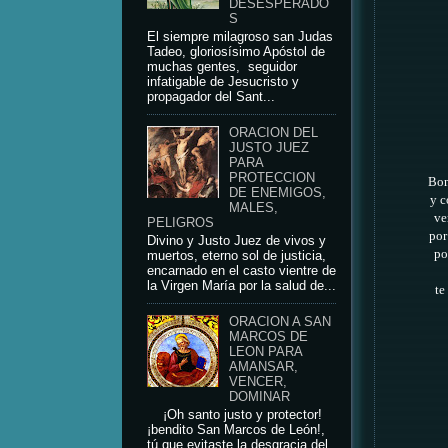
DESESPERADO
S
El siempre milagroso san Judas
Tadeo, gloriosísimo Apóstol de
muchas gentes, seguidor
infatigable de Jesucristo y
propagador del Sant...
ORACION DEL
JUSTO JUEZ
PARA
PROTECCION
Bond
DE ENEMIGOS,
y c
MALES,
ve
PELIGROS
por
Divino y Justo Juez de vivos y
po
muertos, eterno sol de justicia,
encarnado en el casto vientre de
la Virgen María por la salud de...
te
ORACION A SAN
MARCOS DE
LEON PARA
AMANSAR,
VENCER,
DOMINAR
¡Oh santo justo y protector!
¡bendito San Marcos de León!,
tú que evitaste la desgracia del