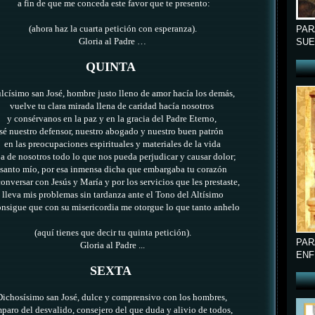
a fin de que me conceda este favor que te presento:
(ahora haz la cuarta petición con esperanza).
PAR
Gloria al Padre …
SUE
QUINTA
císimo san José, hombre justo lleno de amor hacía los demás,
vuelve tu clara mirada llena de caridad hacía nosotros
y consérvanos en la paz y en la gracia del Padre Eterno,
sé nuestro defensor, nuestro abogado y nuestro buen patrón
en las preocupaciones espirituales y materiales de la vida
ja de nosotros todo lo que nos pueda perjudicar y causar dolor;
santo mío,
por esa inmensa dicha que embargaba tu corazón
conversar con Jesús y María
y por los servicios que les prestaste,
lleva mis problemas sin tardanza ante el Tono del Altísimo
onsigue que con su misericordia me otorgue lo
que tanto anhelo
(aquí tienes que decir tu quinta petición).
PAR
Gloria al Padre ...
ENF
SEXTA
Dichosísimo san José, dulce y comprensivo con los hombres,
paro del desvalido, consejero del que duda y alivio de todos,