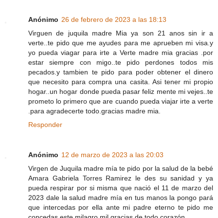
Anónimo
26 de febrero de 2023 a las 18:13
Virguen de juquila madre Mia ya son 21 anos sin ir a
verte..te pido que me ayudes para me aprueben mi visa.y
yo pueda viagar para irte a Verte madre mia gracias .por
estar siempre con migo..te pido perdones todos mis
pecados.y tambien te pido para poder obtener el dinero
que necesito para compra una casita. Asi tener mi propio
hogar..un hogar donde pueda pasar feliz mente mi vejes..te
prometo lo primero que are cuando pueda viajar irte a verte
.para agradecerte todo.gracias madre mia.
Responder
Anónimo
12 de marzo de 2023 a las 20:03
Virgen de Juquila madre mía te pido por la salud de la bebé
Amara Gabriela Torres Ramirez le des su sanidad y ya
pueda respirar por si misma que nació el 11 de marzo del
2023 dale la salud madre mía en tus manos la pongo pará
que intercedas por ella ante mi padre eterno te pido me
concedas este milagro mil gracias de todo corazón