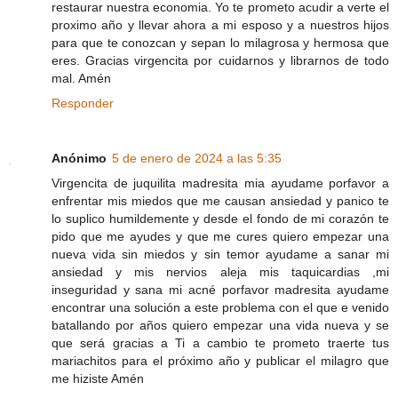
restaurar nuestra economia. Yo te prometo acudir a verte el
proximo año y llevar ahora a mi esposo y a nuestros hijos
para que te conozcan y sepan lo milagrosa y hermosa que
eres. Gracias virgencita por cuidarnos y librarnos de todo
mal. Amén
Responder
Anónimo
5 de enero de 2024 a las 5:35
Virgencita de juquilita madresita mia ayudame porfavor a
enfrentar mis miedos que me causan ansiedad y panico te
lo suplico humildemente y desde el fondo de mi corazón te
pido que me ayudes y que me cures quiero empezar una
nueva vida sin miedos y sin temor ayudame a sanar mi
ansiedad y mis nervios aleja mis taquicardias ,mi
inseguridad y sana mi acné porfavor madresita ayudame
encontrar una solución a este problema con el que e venido
batallando por años quiero empezar una vida nueva y se
que será gracias a Ti a cambio te prometo traerte tus
mariachitos para el próximo año y publicar el milagro que
me hiziste Amén